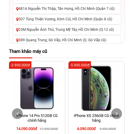
481A Nguyễn Thị Thập, Tân Hưng, Hồ Chí Minh (Quận 7 cũ)
507 Tùng Thiện Vương, Xóm Củi, Hồ Chí Minh (Quận 8 cũ)
23M Nguyễn Ảnh Thủ, Trung Mỹ Tây, Hồ Chí Minh (Q.12 cũ)
389 Quang Trung, Gò Vấp, Hồ Chí Minh (Q. Gò Vấp cũ)
625 - 625A Âu Cơ, Tân Phú, Hồ Chí Minh (Quận Tân Phú cũ)
Tham khảo máy cũ
326 Lê Văn Việt, Tăng Nhơn Phú, Hồ Chí Minh (Q.9 TP. Thủ
-3.900.000đ
-5.900.000đ
-5
Đức cũ)
256 Võ Văn Ngân, Thủ Đức, Hồ Chí Minh (Bình Thọ, TP. Thủ
Đức Cũ)
70 Nguyễn An Ninh, Dĩ An, Hồ Chí Minh (Bình Dương Cũ)
24h Vũng Tàu: 162A Ba Cu, Vũng Tàu, Hồ Chí Minh (TP. Vũng
Tàu cũ)
iPhone 14 Pro 512GB Cũ
iPhone XS 256GB Cũ chính
198 Hoàng Văn Thụ, Tân Sơn Nhất, Hồ Chí Minh (Tân Bình
chính hãng
hãng
cũ)
14.090.000đ
4.090.000đ
17.990.000đ
9.990.000đ