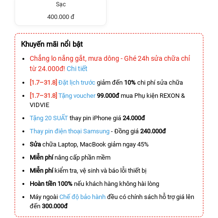
Sạc
400.000 đ
Khuyến mãi nổi bật
Chẳng lo nắng gắt, mưa dông - Ghé 24h sửa chữa chỉ
từ 24.000đ!
Chi tiết
[1.7–31.8]
Đặt lịch trước
giảm đến
10%
chi phí sửa chữa
[1.7–31.8]
Tặng voucher
99.000đ
mua Phụ kiện REXON &
VIDVIE
Tặng 20 SUẤT
thay pin iPhone giá
24.000đ
Thay pin điện thoại Samsung
- Đồng giá
240.000đ
Sửa
chữa Laptop, MacBook giảm ngay 45%
Miễn phí
nâng cấp phần mềm
Miễn phí
kiểm tra, vệ sinh và báo lỗi thiết bị
Hoàn tiền 100%
nếu khách hàng không hài lòng
Máy ngoài
Chế độ bảo hành
đều có chính sách hỗ trợ giá lên
đến
300.000đ