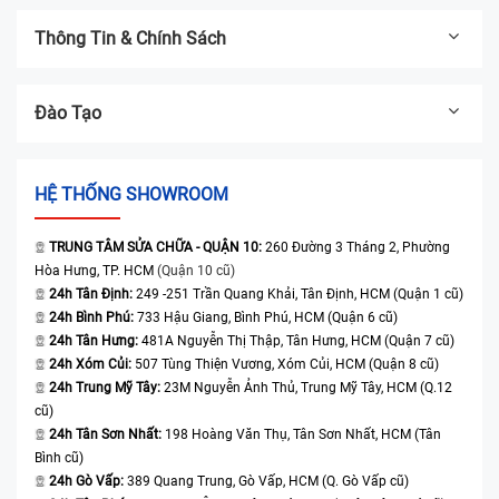
Thông Tin & Chính Sách
Đào Tạo
HỆ THỐNG SHOWROOM
TRUNG TÂM SỬA CHỮA - QUẬN 10:
260 Đường 3 Tháng 2, Phường
Hòa Hưng, TP. HCM
(Quận 10 cũ)
24h Tân Định:
249 -251 Trần Quang Khải, Tân Định, HCM (Quận 1 cũ)
24h Bình Phú:
733 Hậu Giang, Bình Phú, HCM (Quận 6 cũ)
24h Tân Hưng:
481A Nguyễn Thị Thập, Tân Hưng, HCM (Quận 7 cũ)
24h Xóm Củi:
507 Tùng Thiện Vương, Xóm Củi, HCM (Quận 8 cũ)
24h Trung Mỹ Tây:
23M Nguyễn Ảnh Thủ, Trung Mỹ Tây, HCM (Q.12
cũ)
24h Tân Sơn Nhất:
198 Hoàng Văn Thụ, Tân Sơn Nhất, HCM (Tân
Bình cũ)
24h Gò Vấp:
389 Quang Trung, Gò Vấp, HCM (Q. Gò Vấp cũ)