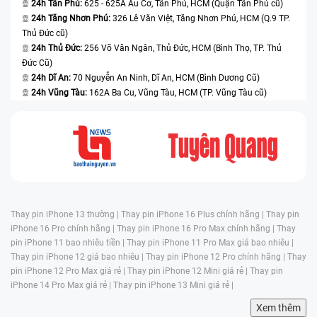
24h Tân Phú:
625 - 625A Âu Cơ, Tân Phú, HCM (Quận Tân Phú cũ)
24h Tăng Nhơn Phú:
326 Lê Văn Việt, Tăng Nhơn Phú, HCM (Q.9 TP.
Thủ Đức cũ)
24h Thủ Đức:
256 Võ Văn Ngân, Thủ Đức, HCM (Bình Thọ, TP. Thủ
Đức Cũ)
24h Dĩ An:
70 Nguyễn An Ninh, Dĩ An, HCM (Bình Dương Cũ)
24h Vũng Tàu:
162A Ba Cu, Vũng Tàu, HCM (TP. Vũng Tàu cũ)
Thay pin iPhone 13 thường |
Thay pin iPhone 16 Plus chính hãng |
Thay pin
iPhone 16 Pro chính hãng |
Thay pin iPhone 16 Pro Max chính hãng |
Thay
pin iPhone 11 bao nhiêu tiền |
Thay pin iPhone 11 Pro Max giá bao nhiêu |
Thay pin iPhone 12 giá bao nhiêu |
Thay pin iPhone 12 Pro chính hãng |
Thay
pin iPhone 12 Pro Max giá rẻ |
Thay pin iPhone 12 Mini giá rẻ |
Thay pin
iPhone 14 Pro Max giá rẻ |
Thay pin iPhone 13 Mini giá rẻ |
Xem thêm