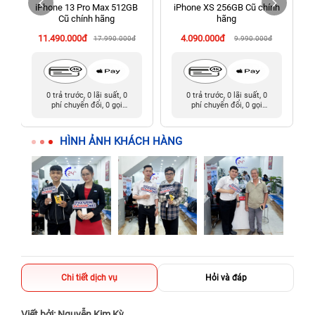
iPhone 13 Pro Max 512GB
iPhone XS 256GB Cũ chính
198 Hoàng Văn Thụ, Tân Sơn Nhất, Hồ Chí Minh (Tân Bình
Cũ chính hãng
hãng
cũ)
11.490.000đ
4.090.000đ
17.990.000đ
9.990.000đ
0 trả trước, 0 lãi suất, 0
0 trả trước, 0 lãi suất, 0
phí chuyển đổi, 0 gọi
phí chuyển đổi, 0 gọi
người thân
người thân
HÌNH ẢNH KHÁCH HÀNG
Chi tiết dịch vụ
Hỏi và đáp
Viết bởi: Nguyễn Kim Kỳ