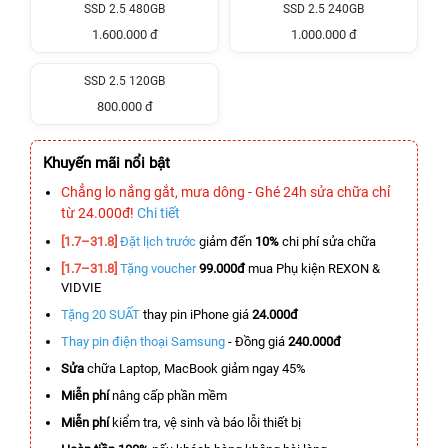
SSD 2.5 480GB
SSD 2.5 240GB
1.600.000 đ
1.000.000 đ
SSD 2.5 120GB
800.000 đ
Khuyến mãi nổi bật
Chẳng lo nắng gắt, mưa dông - Ghé 24h sửa chữa chỉ
từ 24.000đ!
Chi tiết
[1.7–31.8]
Đặt lịch trước
giảm đến
10%
chi phí sửa chữa
[1.7–31.8]
Tặng voucher
99.000đ
mua Phụ kiện REXON &
VIDVIE
Tặng 20 SUẤT
thay pin iPhone giá
24.000đ
Thay pin điện thoại Samsung
- Đồng giá
240.000đ
Sửa
chữa Laptop, MacBook giảm ngay 45%
Miễn phí
nâng cấp phần mềm
Miễn phí
kiểm tra, vệ sinh và báo lỗi thiết bị