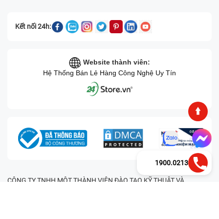
Kết nối 24h:
Website thành viên:
Hệ Thống Bán Lẻ Hàng Công Nghệ Uy Tín
1900.0213
CÔNG TY TNHH MỘT THÀNH VIÊN ĐÀO TẠO KỸ THUẬT VÀ
THƯƠNG MẠI HAI BỐN GIỜ Mã số thuế: 0305245702 Địa chỉ:
122/12G Tạ uyên, Phường 4, Quận 11, Thành phố Hồ Chí Minh, Việt
Nam