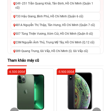
249 -251 Trần Quang Khải, Tân Định, Hồ Chí Minh (Quận 1
cũ)
733 Hậu Giang, Bình Phú, Hồ Chí Minh (Quận 6 cũ)
481A Nguyễn Thị Thập, Tân Hưng, Hồ Chí Minh (Quận 7 cũ)
507 Tùng Thiện Vương, Xóm Củi, Hồ Chí Minh (Quận 8 cũ)
23M Nguyễn Ảnh Thủ, Trung Mỹ Tây, Hồ Chí Minh (Q.12 cũ)
389 Quang Trung, Gò Vấp, Hồ Chí Minh (Q. Gò Vấp cũ)
625 - 625A Âu Cơ, Tân Phú, Hồ Chí Minh (Quận Tân Phú cũ)
Tham khảo máy cũ
326 Lê Văn Việt, Tăng Nhơn Phú, Hồ Chí Minh (Q.9 TP. Thủ
-6.500.000đ
-5.900.000đ
-5
Đức cũ)
256 Võ Văn Ngân, Thủ Đức, Hồ Chí Minh (Bình Thọ, TP. Thủ
Đức Cũ)
70 Nguyễn An Ninh, Dĩ An, Hồ Chí Minh (Bình Dương Cũ)
24h Vũng Tàu: 162A Ba Cu, Vũng Tàu, Hồ Chí Minh (TP. Vũng
Tàu cũ)