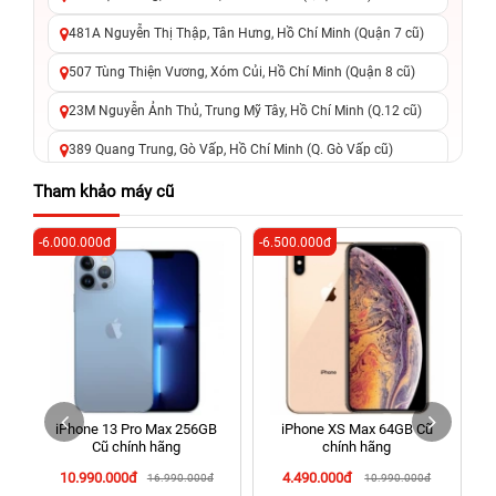
481A Nguyễn Thị Thập, Tân Hưng, Hồ Chí Minh (Quận 7 cũ)
507 Tùng Thiện Vương, Xóm Củi, Hồ Chí Minh (Quận 8 cũ)
23M Nguyễn Ảnh Thủ, Trung Mỹ Tây, Hồ Chí Minh (Q.12 cũ)
389 Quang Trung, Gò Vấp, Hồ Chí Minh (Q. Gò Vấp cũ)
625 - 625A Âu Cơ, Tân Phú, Hồ Chí Minh (Quận Tân Phú cũ)
Tham khảo máy cũ
326 Lê Văn Việt, Tăng Nhơn Phú, Hồ Chí Minh (Q.9 TP. Thủ
-6.000.000đ
-6.500.000đ
-5
Đức cũ)
256 Võ Văn Ngân, Thủ Đức, Hồ Chí Minh (Bình Thọ, TP. Thủ
Đức Cũ)
70 Nguyễn An Ninh, Dĩ An, Hồ Chí Minh (Bình Dương Cũ)
24h Vũng Tàu: 162A Ba Cu, Vũng Tàu, Hồ Chí Minh (TP. Vũng
Tàu cũ)
iPhone 13 Pro Max 256GB
iPhone XS Max 64GB Cũ
198 Hoàng Văn Thụ, Tân Sơn Nhất, Hồ Chí Minh (Tân Bình
Cũ chính hãng
chính hãng
cũ)
10.990.000đ
4.490.000đ
16.990.000đ
10.990.000đ