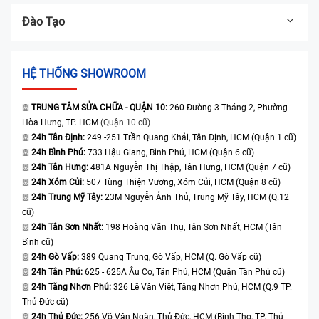
Đào Tạo
HỆ THỐNG SHOWROOM
TRUNG TÂM SỬA CHỮA - QUẬN 10:
260 Đường 3 Tháng 2, Phường
Hòa Hưng, TP. HCM
(Quận 10 cũ)
24h Tân Định:
249 -251 Trần Quang Khải, Tân Định, HCM (Quận 1 cũ)
24h Bình Phú:
733 Hậu Giang, Bình Phú, HCM (Quận 6 cũ)
24h Tân Hưng:
481A Nguyễn Thị Thập, Tân Hưng, HCM (Quận 7 cũ)
24h Xóm Củi:
507 Tùng Thiện Vương, Xóm Củi, HCM (Quận 8 cũ)
24h Trung Mỹ Tây:
23M Nguyễn Ảnh Thủ, Trung Mỹ Tây, HCM (Q.12
cũ)
24h Tân Sơn Nhất:
198 Hoàng Văn Thụ, Tân Sơn Nhất, HCM (Tân
Bình cũ)
24h Gò Vấp:
389 Quang Trung, Gò Vấp, HCM (Q. Gò Vấp cũ)
24h Tân Phú:
625 - 625A Âu Cơ, Tân Phú, HCM (Quận Tân Phú cũ)
24h Tăng Nhơn Phú:
326 Lê Văn Việt, Tăng Nhơn Phú, HCM (Q.9 TP.
Thủ Đức cũ)
24h Thủ Đức:
256 Võ Văn Ngân, Thủ Đức, HCM (Bình Thọ, TP. Thủ