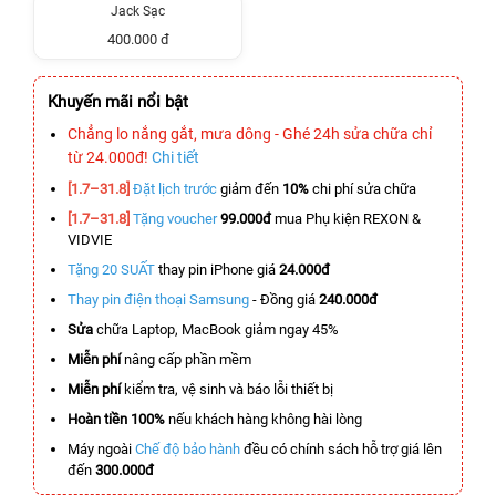
Jack Sạc
400.000 đ
Khuyến mãi nổi bật
Chẳng lo nắng gắt, mưa dông - Ghé 24h sửa chữa chỉ
từ 24.000đ!
Chi tiết
[1.7–31.8]
Đặt lịch trước
giảm đến
10%
chi phí sửa chữa
[1.7–31.8]
Tặng voucher
99.000đ
mua Phụ kiện REXON &
VIDVIE
Tặng 20 SUẤT
thay pin iPhone giá
24.000đ
Thay pin điện thoại Samsung
- Đồng giá
240.000đ
Sửa
chữa Laptop, MacBook giảm ngay 45%
Miễn phí
nâng cấp phần mềm
Miễn phí
kiểm tra, vệ sinh và báo lỗi thiết bị
Hoàn tiền 100%
nếu khách hàng không hài lòng
Máy ngoài
Chế độ bảo hành
đều có chính sách hỗ trợ giá lên
đến
300.000đ