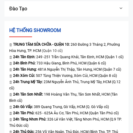
Đào Tạo
HỆ THỐNG SHOWROOM
TRUNG TÂM SỬA CHỮA - QUẬN 10:
260 Đường 3 Tháng 2, Phường
Hòa Hưng, TP. HCM
(Quận 10 cũ)
24h Tân Định:
249 -251 Trần Quang Khải, Tân Định, HCM (Quận 1 cũ)
24h Bình Phú:
733 Hậu Giang, Bình Phú, HCM (Quận 6 cũ)
24h Tân Hưng:
481A Nguyễn Thị Thập, Tân Hưng, HCM (Quận 7 cũ)
24h Xóm Củi:
507 Tùng Thiện Vương, Xóm Củi, HCM (Quận 8 cũ)
24h Trung Mỹ Tây:
23M Nguyễn Ảnh Thủ, Trung Mỹ Tây, HCM (Q.12
cũ)
24h Tân Sơn Nhất:
198 Hoàng Văn Thụ, Tân Sơn Nhất, HCM (Tân
Bình cũ)
24h Gò Vấp:
389 Quang Trung, Gò Vấp, HCM (Q. Gò Vấp cũ)
24h Tân Phú:
625 - 625A Âu Cơ, Tân Phú, HCM (Quận Tân Phú cũ)
24h Tăng Nhơn Phú:
326 Lê Văn Việt, Tăng Nhơn Phú, HCM (Q.9 TP.
Thủ Đức cũ)
24h Thủ Đức:
256 Võ Văn Ngân, Thủ Đức, HCM (Bình Thọ, TP. Thủ