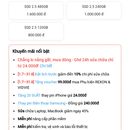
SSD 2.5 480GB
SSD 2.5 240GB
1.600.000 đ
1.000.000 đ
SSD 2.5 120GB
800.000 đ
Khuyến mãi nổi bật
Chẳng lo nắng gắt, mưa dông - Ghé 24h sửa chữa chỉ
từ 24.000đ!
Chi tiết
[1.7–31.8]
Đặt lịch trước
giảm đến
10%
chi phí sửa chữa
[1.7–31.8]
Tặng voucher
99.000đ
mua Phụ kiện REXON &
VIDVIE
Tặng 20 SUẤT
thay pin iPhone giá
24.000đ
Thay pin điện thoại Samsung
- Đồng giá
240.000đ
Sửa
chữa Laptop, MacBook giảm ngay 45%
Miễn phí
nâng cấp phần mềm
Miễn phí
kiểm tra, vệ sinh và báo lỗi thiết bị