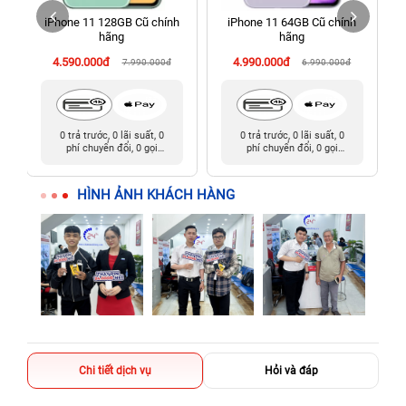
iPhone 11 128GB Cũ chính
iPhone 11 64GB Cũ chính
198 Hoàng Văn Thụ, Tân Sơn Nhất, Hồ Chí Minh (Tân Bình
hãng
hãng
cũ)
4.590.000đ
4.990.000đ
7.990.000đ
6.990.000đ
0 trả trước, 0 lãi suất, 0
0 trả trước, 0 lãi suất, 0
phí chuyển đổi, 0 gọi
phí chuyển đổi, 0 gọi
người thân
người thân
HÌNH ẢNH KHÁCH HÀNG
Chi tiết dịch vụ
Hỏi và đáp