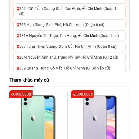
249 -251 Trần Quang Khải, Tân Định, Hồ Chí Minh (Quận 1
cũ)
733 Hậu Giang, Bình Phú, Hồ Chí Minh (Quận 6 cũ)
481A Nguyễn Thị Thập, Tân Hưng, Hồ Chí Minh (Quận 7 cũ)
507 Tùng Thiện Vương, Xóm Củi, Hồ Chí Minh (Quận 8 cũ)
23M Nguyễn Ảnh Thủ, Trung Mỹ Tây, Hồ Chí Minh (Q.12 cũ)
389 Quang Trung, Gò Vấp, Hồ Chí Minh (Q. Gò Vấp cũ)
625 - 625A Âu Cơ, Tân Phú, Hồ Chí Minh (Quận Tân Phú cũ)
Tham khảo máy cũ
326 Lê Văn Việt, Tăng Nhơn Phú, Hồ Chí Minh (Q.9 TP. Thủ
-3.400.000đ
-2.000.000đ
-4
Đức cũ)
256 Võ Văn Ngân, Thủ Đức, Hồ Chí Minh (Bình Thọ, TP. Thủ
Đức Cũ)
70 Nguyễn An Ninh, Dĩ An, Hồ Chí Minh (Bình Dương Cũ)
24h Vũng Tàu: 162A Ba Cu, Vũng Tàu, Hồ Chí Minh (TP. Vũng
Tàu cũ)