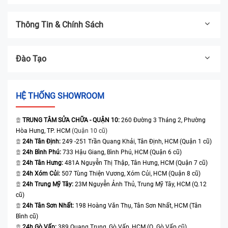
Thông Tin & Chính Sách
Đào Tạo
HỆ THỐNG SHOWROOM
TRUNG TÂM SỬA CHỮA - QUẬN 10:
260 Đường 3 Tháng 2, Phường
Hòa Hưng, TP. HCM
(Quận 10 cũ)
24h Tân Định:
249 -251 Trần Quang Khải, Tân Định, HCM (Quận 1 cũ)
24h Bình Phú:
733 Hậu Giang, Bình Phú, HCM (Quận 6 cũ)
24h Tân Hưng:
481A Nguyễn Thị Thập, Tân Hưng, HCM (Quận 7 cũ)
24h Xóm Củi:
507 Tùng Thiện Vương, Xóm Củi, HCM (Quận 8 cũ)
24h Trung Mỹ Tây:
23M Nguyễn Ảnh Thủ, Trung Mỹ Tây, HCM (Q.12
cũ)
24h Tân Sơn Nhất:
198 Hoàng Văn Thụ, Tân Sơn Nhất, HCM (Tân
Bình cũ)
24h Gò Vấp:
389 Quang Trung, Gò Vấp, HCM (Q. Gò Vấp cũ)