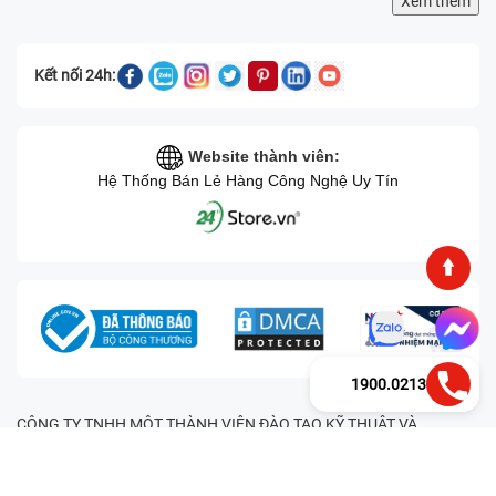
Xem thêm
Kết nối 24h:
Website thành viên:
Hệ Thống Bán Lẻ Hàng Công Nghệ Uy Tín
1900.0213
CÔNG TY TNHH MỘT THÀNH VIÊN ĐÀO TẠO KỸ THUẬT VÀ
THƯƠNG MẠI HAI BỐN GIỜ Mã số thuế: 0305245702 Địa chỉ:
122/12G Tạ uyên, Phường 4, Quận 11, Thành phố Hồ Chí Minh, Việt
Nam