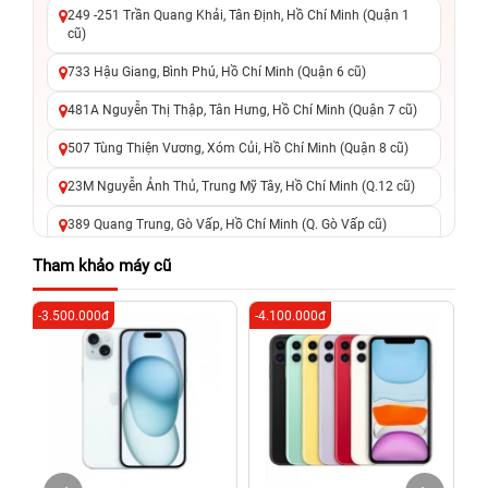
249 -251 Trần Quang Khải, Tân Định, Hồ Chí Minh (Quận 1
cũ)
733 Hậu Giang, Bình Phú, Hồ Chí Minh (Quận 6 cũ)
481A Nguyễn Thị Thập, Tân Hưng, Hồ Chí Minh (Quận 7 cũ)
507 Tùng Thiện Vương, Xóm Củi, Hồ Chí Minh (Quận 8 cũ)
23M Nguyễn Ảnh Thủ, Trung Mỹ Tây, Hồ Chí Minh (Q.12 cũ)
389 Quang Trung, Gò Vấp, Hồ Chí Minh (Q. Gò Vấp cũ)
625 - 625A Âu Cơ, Tân Phú, Hồ Chí Minh (Quận Tân Phú cũ)
Tham khảo máy cũ
326 Lê Văn Việt, Tăng Nhơn Phú, Hồ Chí Minh (Q.9 TP. Thủ
-3.500.000đ
-4.100.000đ
-2
Đức cũ)
256 Võ Văn Ngân, Thủ Đức, Hồ Chí Minh (Bình Thọ, TP. Thủ
Đức Cũ)
70 Nguyễn An Ninh, Dĩ An, Hồ Chí Minh (Bình Dương Cũ)
24h Vũng Tàu: 162A Ba Cu, Vũng Tàu, Hồ Chí Minh (TP. Vũng
Tàu cũ)