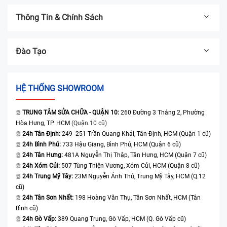
Thông Tin & Chính Sách
Đào Tạo
HỆ THỐNG SHOWROOM
TRUNG TÂM SỬA CHỮA - QUẬN 10:
260 Đường 3 Tháng 2, Phường
Hòa Hưng, TP. HCM
(Quận 10 cũ)
24h Tân Định:
249 -251 Trần Quang Khải, Tân Định, HCM (Quận 1 cũ)
24h Bình Phú:
733 Hậu Giang, Bình Phú, HCM (Quận 6 cũ)
24h Tân Hưng:
481A Nguyễn Thị Thập, Tân Hưng, HCM (Quận 7 cũ)
24h Xóm Củi:
507 Tùng Thiện Vương, Xóm Củi, HCM (Quận 8 cũ)
24h Trung Mỹ Tây:
23M Nguyễn Ảnh Thủ, Trung Mỹ Tây, HCM (Q.12
cũ)
24h Tân Sơn Nhất:
198 Hoàng Văn Thụ, Tân Sơn Nhất, HCM (Tân
Bình cũ)
24h Gò Vấp:
389 Quang Trung, Gò Vấp, HCM (Q. Gò Vấp cũ)