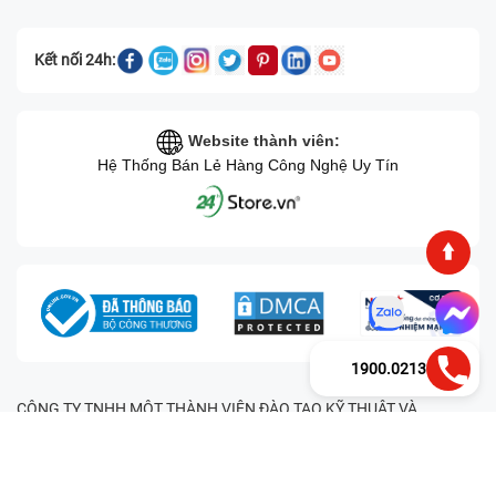
Kết nối 24h:
Website thành viên:
Hệ Thống Bán Lẻ Hàng Công Nghệ Uy Tín
1900.0213
CÔNG TY TNHH MỘT THÀNH VIÊN ĐÀO TẠO KỸ THUẬT VÀ
THƯƠNG MẠI HAI BỐN GIỜ Mã số thuế: 0305245702 Địa chỉ:
122/12G Tạ uyên, Phường 4, Quận 11, Thành phố Hồ Chí Minh, Việt
Nam