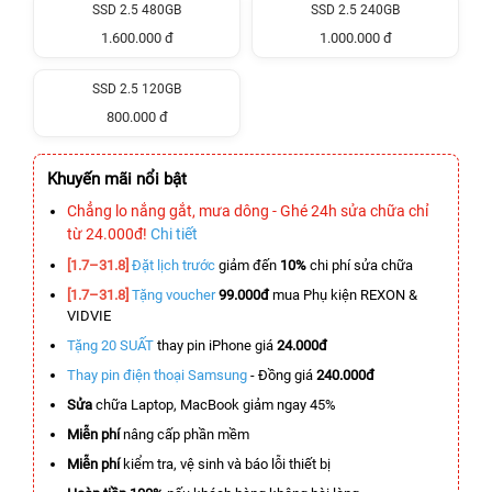
SSD 2.5 480GB
SSD 2.5 240GB
1.600.000 đ
1.000.000 đ
SSD 2.5 120GB
800.000 đ
Khuyến mãi nổi bật
Chẳng lo nắng gắt, mưa dông - Ghé 24h sửa chữa chỉ
từ 24.000đ!
Chi tiết
[1.7–31.8]
Đặt lịch trước
giảm đến
10%
chi phí sửa chữa
[1.7–31.8]
Tặng voucher
99.000đ
mua Phụ kiện REXON &
VIDVIE
Tặng 20 SUẤT
thay pin iPhone giá
24.000đ
Thay pin điện thoại Samsung
- Đồng giá
240.000đ
Sửa
chữa Laptop, MacBook giảm ngay 45%
Miễn phí
nâng cấp phần mềm
Miễn phí
kiểm tra, vệ sinh và báo lỗi thiết bị