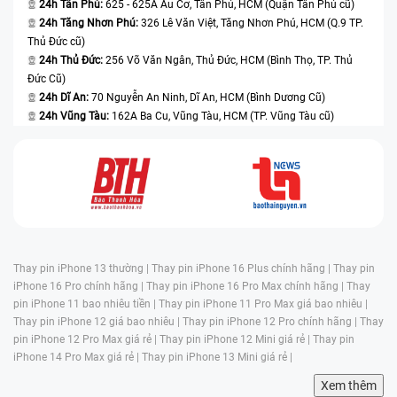
24h Tân Phú:
625 - 625A Âu Cơ, Tân Phú, HCM (Quận Tân Phú cũ)
24h Tăng Nhơn Phú:
326 Lê Văn Việt, Tăng Nhơn Phú, HCM (Q.9 TP.
Thủ Đức cũ)
24h Thủ Đức:
256 Võ Văn Ngân, Thủ Đức, HCM (Bình Thọ, TP. Thủ
Đức Cũ)
24h Dĩ An:
70 Nguyễn An Ninh, Dĩ An, HCM (Bình Dương Cũ)
24h Vũng Tàu:
162A Ba Cu, Vũng Tàu, HCM (TP. Vũng Tàu cũ)
Thay pin iPhone 13 thường |
Thay pin iPhone 16 Plus chính hãng |
Thay pin
iPhone 16 Pro chính hãng |
Thay pin iPhone 16 Pro Max chính hãng |
Thay
pin iPhone 11 bao nhiêu tiền |
Thay pin iPhone 11 Pro Max giá bao nhiêu |
Thay pin iPhone 12 giá bao nhiêu |
Thay pin iPhone 12 Pro chính hãng |
Thay
pin iPhone 12 Pro Max giá rẻ |
Thay pin iPhone 12 Mini giá rẻ |
Thay pin
iPhone 14 Pro Max giá rẻ |
Thay pin iPhone 13 Mini giá rẻ |
Xem thêm