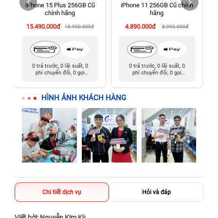
h
iPhone 15 Plus 256GB Cũ
iPhone 11 256GB Cũ chính
198 Hoàng Văn Thụ, Tân Sơn Nhất, Hồ Chí Minh (Tân Bình
g
chính hãng
hãng
cũ)
15.490.000đ
4.890.000đ
18.990.000đ
8.990.000đ
0 trả trước, 0 lãi suất, 0
0 trả trước, 0 lãi suất, 0
phí chuyển đổi, 0 gọi
phí chuyển đổi, 0 gọi
người thân
người thân
HÌNH ẢNH KHÁCH HÀNG
Chi tiết dịch vụ
Hỏi và đáp
Viết bởi: Nguyễn Kim Kỳ