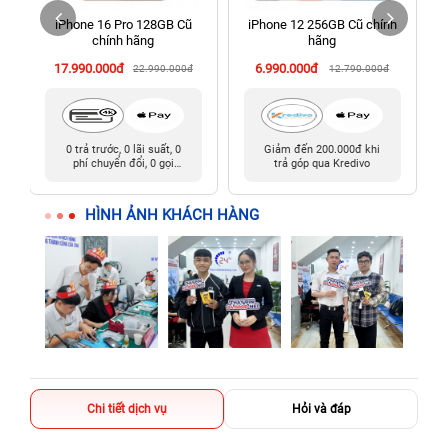
iPhone 16 Pro 128GB Cũ
iPhone 12 256GB Cũ chính
198 Hoàng Văn Thụ, Tân Sơn Nhất, Hồ Chí Minh (Tân Bình
chính hãng
hãng
cũ)
17.990.000đ
6.990.000đ
22.990.000đ
12.790.000đ
0 trả trước, 0 lãi suất, 0
Giảm đến 200.000đ khi
phí chuyển đổi, 0 gọi
trả góp qua Kredivo
người thân
HÌNH ẢNH KHÁCH HÀNG
Chi tiết dịch vụ
Hỏi và đáp