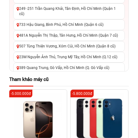
249 -251 Trần Quang Khải, Tân Định, Hồ Chí Minh (Quận 1
cũ)
733 Hậu Giang, Bình Phú, Hồ Chí Minh (Quận 6 cũ)
481A Nguyễn Thị Thập, Tân Hưng, Hồ Chí Minh (Quận 7 cũ)
507 Tùng Thiện Vương, Xóm Củi, Hồ Chí Minh (Quận 8 cũ)
23M Nguyễn Ảnh Thủ, Trung Mỹ Tây, Hồ Chí Minh (Q.12 cũ)
389 Quang Trung, Gò Vấp, Hồ Chí Minh (Q. Gò Vấp cũ)
625 - 625A Âu Cơ, Tân Phú, Hồ Chí Minh (Quận Tân Phú cũ)
Tham khảo máy cũ
326 Lê Văn Việt, Tăng Nhơn Phú, Hồ Chí Minh (Q.9 TP. Thủ
-5.000.000đ
-5.800.000đ
-8
Đức cũ)
256 Võ Văn Ngân, Thủ Đức, Hồ Chí Minh (Bình Thọ, TP. Thủ
Đức Cũ)
70 Nguyễn An Ninh, Dĩ An, Hồ Chí Minh (Bình Dương Cũ)
24h Vũng Tàu: 162A Ba Cu, Vũng Tàu, Hồ Chí Minh (TP. Vũng
Tàu cũ)