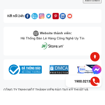
Xem thêm
Kết nối 24h:
Website thành viên:
Hệ Thống Bán Lẻ Hàng Công Nghệ Uy Tín
1900.0213
CÔNG TY TNHH MỘT THÀNH VIÊN ĐÀO TẠO KỸ THUẬT VÀ
THƯƠNG MẠI HAI BỐN GIỜ Mã số thuế: 0305245702 Địa chỉ:
122/12G Tạ uyên, Phường 4, Quận 11, Thành phố Hồ Chí Minh, Việt
Nam