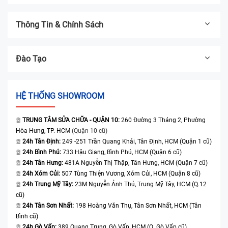
Thông Tin & Chính Sách
Đào Tạo
HỆ THỐNG SHOWROOM
TRUNG TÂM SỬA CHỮA - QUẬN 10:
260 Đường 3 Tháng 2, Phường
Hòa Hưng, TP. HCM
(Quận 10 cũ)
24h Tân Định:
249 -251 Trần Quang Khải, Tân Định, HCM (Quận 1 cũ)
24h Bình Phú:
733 Hậu Giang, Bình Phú, HCM (Quận 6 cũ)
24h Tân Hưng:
481A Nguyễn Thị Thập, Tân Hưng, HCM (Quận 7 cũ)
24h Xóm Củi:
507 Tùng Thiện Vương, Xóm Củi, HCM (Quận 8 cũ)
24h Trung Mỹ Tây:
23M Nguyễn Ảnh Thủ, Trung Mỹ Tây, HCM (Q.12
cũ)
24h Tân Sơn Nhất:
198 Hoàng Văn Thụ, Tân Sơn Nhất, HCM (Tân
Bình cũ)
24h Gò Vấp:
389 Quang Trung, Gò Vấp, HCM (Q. Gò Vấp cũ)