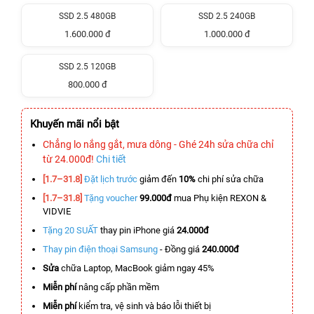
SSD 2.5 480GB
SSD 2.5 240GB
1.600.000 đ
1.000.000 đ
SSD 2.5 120GB
800.000 đ
Khuyến mãi nổi bật
Chẳng lo nắng gắt, mưa dông - Ghé 24h sửa chữa chỉ
từ 24.000đ!
Chi tiết
[1.7–31.8]
Đặt lịch trước
giảm đến
10%
chi phí sửa chữa
[1.7–31.8]
Tặng voucher
99.000đ
mua Phụ kiện REXON &
VIDVIE
Tặng 20 SUẤT
thay pin iPhone giá
24.000đ
Thay pin điện thoại Samsung
- Đồng giá
240.000đ
Sửa
chữa Laptop, MacBook giảm ngay 45%
Miễn phí
nâng cấp phần mềm
Miễn phí
kiểm tra, vệ sinh và báo lỗi thiết bị