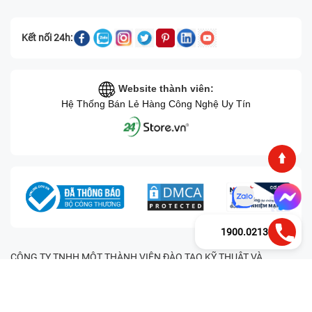
Kết nối 24h:
Website thành viên:
Hệ Thống Bán Lẻ Hàng Công Nghệ Uy Tín
1900.0213
CÔNG TY TNHH MỘT THÀNH VIÊN ĐÀO TẠO KỸ THUẬT VÀ
THƯƠNG MẠI HAI BỐN GIỜ Mã số thuế: 0305245702 Địa chỉ:
122/12G Tạ uyên, Phường 4, Quận 11, Thành phố Hồ Chí Minh, Việt
Nam