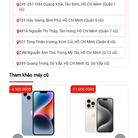
249 -251 Trần Quang Khải, Tân Định, Hồ Chí Minh (Quận 1
cũ)
733 Hậu Giang, Bình Phú, Hồ Chí Minh (Quận 6 cũ)
481A Nguyễn Thị Thập, Tân Hưng, Hồ Chí Minh (Quận 7 cũ)
507 Tùng Thiện Vương, Xóm Củi, Hồ Chí Minh (Quận 8 cũ)
23M Nguyễn Ảnh Thủ, Trung Mỹ Tây, Hồ Chí Minh (Q.12 cũ)
389 Quang Trung, Gò Vấp, Hồ Chí Minh (Q. Gò Vấp cũ)
625 - 625A Âu Cơ, Tân Phú, Hồ Chí Minh (Quận Tân Phú cũ)
Tham khảo máy cũ
326 Lê Văn Việt, Tăng Nhơn Phú, Hồ Chí Minh (Q.9 TP. Thủ
-4.500.000đ
-11.000.000đ
-3
Đức cũ)
256 Võ Văn Ngân, Thủ Đức, Hồ Chí Minh (Bình Thọ, TP. Thủ
Đức Cũ)
70 Nguyễn An Ninh, Dĩ An, Hồ Chí Minh (Bình Dương Cũ)
24h Vũng Tàu: 162A Ba Cu, Vũng Tàu, Hồ Chí Minh (TP. Vũng
Tàu cũ)