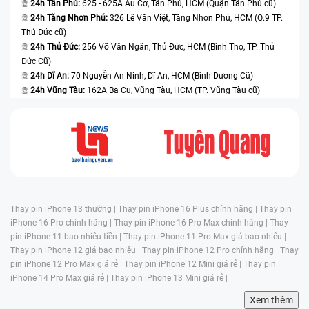
24h Tân Phú:
625 - 625A Âu Cơ, Tân Phú, HCM (Quận Tân Phú cũ)
24h Tăng Nhơn Phú:
326 Lê Văn Việt, Tăng Nhơn Phú, HCM (Q.9 TP.
Thủ Đức cũ)
24h Thủ Đức:
256 Võ Văn Ngân, Thủ Đức, HCM (Bình Thọ, TP. Thủ
Đức Cũ)
24h Dĩ An:
70 Nguyễn An Ninh, Dĩ An, HCM (Bình Dương Cũ)
24h Vũng Tàu:
162A Ba Cu, Vũng Tàu, HCM (TP. Vũng Tàu cũ)
Thay pin iPhone 13 thường |
Thay pin iPhone 16 Plus chính hãng |
Thay pin
iPhone 16 Pro chính hãng |
Thay pin iPhone 16 Pro Max chính hãng |
Thay
pin iPhone 11 bao nhiêu tiền |
Thay pin iPhone 11 Pro Max giá bao nhiêu |
Thay pin iPhone 12 giá bao nhiêu |
Thay pin iPhone 12 Pro chính hãng |
Thay
pin iPhone 12 Pro Max giá rẻ |
Thay pin iPhone 12 Mini giá rẻ |
Thay pin
iPhone 14 Pro Max giá rẻ |
Thay pin iPhone 13 Mini giá rẻ |
Xem thêm