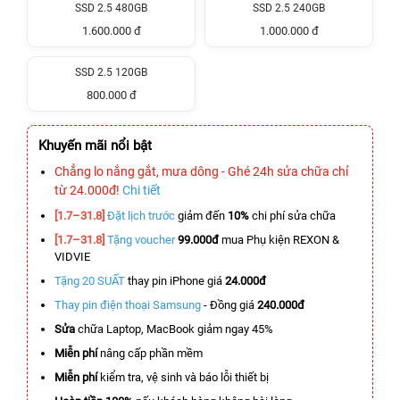
SSD 2.5 480GB
SSD 2.5 240GB
1.600.000 đ
1.000.000 đ
SSD 2.5 120GB
800.000 đ
Khuyến mãi nổi bật
Chẳng lo nắng gắt, mưa dông - Ghé 24h sửa chữa chỉ
từ 24.000đ!
Chi tiết
[1.7–31.8]
Đặt lịch trước
giảm đến
10%
chi phí sửa chữa
[1.7–31.8]
Tặng voucher
99.000đ
mua Phụ kiện REXON &
VIDVIE
Tặng 20 SUẤT
thay pin iPhone giá
24.000đ
Thay pin điện thoại Samsung
- Đồng giá
240.000đ
Sửa
chữa Laptop, MacBook giảm ngay 45%
Miễn phí
nâng cấp phần mềm
Miễn phí
kiểm tra, vệ sinh và báo lỗi thiết bị