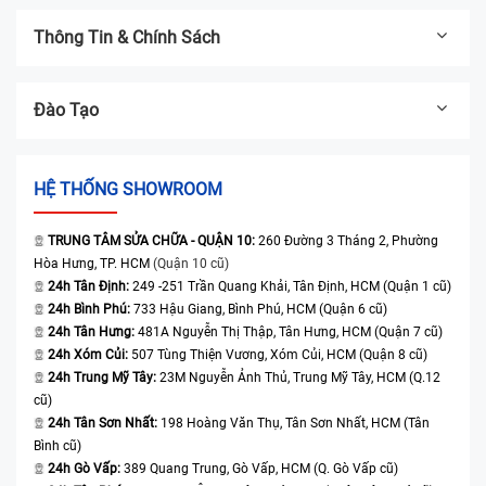
Thông Tin & Chính Sách
Đào Tạo
HỆ THỐNG SHOWROOM
TRUNG TÂM SỬA CHỮA - QUẬN 10:
260 Đường 3 Tháng 2, Phường
Hòa Hưng, TP. HCM
(Quận 10 cũ)
24h Tân Định:
249 -251 Trần Quang Khải, Tân Định, HCM (Quận 1 cũ)
24h Bình Phú:
733 Hậu Giang, Bình Phú, HCM (Quận 6 cũ)
24h Tân Hưng:
481A Nguyễn Thị Thập, Tân Hưng, HCM (Quận 7 cũ)
24h Xóm Củi:
507 Tùng Thiện Vương, Xóm Củi, HCM (Quận 8 cũ)
24h Trung Mỹ Tây:
23M Nguyễn Ảnh Thủ, Trung Mỹ Tây, HCM (Q.12
cũ)
24h Tân Sơn Nhất:
198 Hoàng Văn Thụ, Tân Sơn Nhất, HCM (Tân
Bình cũ)
24h Gò Vấp:
389 Quang Trung, Gò Vấp, HCM (Q. Gò Vấp cũ)