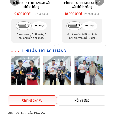
iPhone 14 Plus 128GB Cũ
iPhone 15 Pro Max 512GB
198 Hoàng Văn Thụ, Tân Sơn Nhất, Hồ Chí Minh (Tân Bình
chính hãng
Cũ chính hãng
cũ)
9.490.000đ
18.990.000đ
13.990.000đ
29.990.000đ
0 trả trước, 0 lãi suất, 0
0 trả trước, 0 lãi suất, 0
phí chuyển đổi, 0 gọi
phí chuyển đổi, 0 gọi
người thân
người thân
HÌNH ẢNH KHÁCH HÀNG
Chi tiết dịch vụ
Hỏi và đáp
Viết bởi: Nguyễn Kim Kỳ