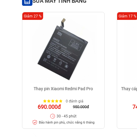
SỬA MÁY TÍNH BẢNG
Giảm 27 %
Giảm 17 %
Thay pin Xiaomi Redmi Pad Pro
Thay cáp
0 đánh giá
690.000đ
7
950.000đ
30 - 45 phút
Bảo hành pin phù, chức năng 6 tháng