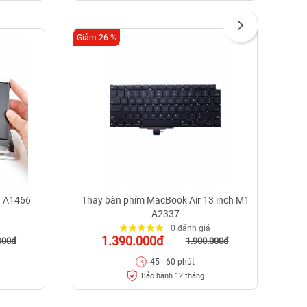
Giảm 26 %
Giảm
h A1466
Thay bàn phím MacBook Air 13 inch M1
T
A2337
0 đánh giá
1.390.000đ
000đ
1.900.000đ
45 - 60 phút
Bảo hành 12 tháng