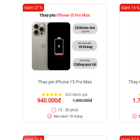
Giảm 27 %
Giảm 14 %
Thay pin iPhone 15 Pro Max
Thay 
205 đánh giá
940.000đ
1.
1.300.000đ
15 - 30 phút
Bảo hành 18 tháng
B
Giảm 20 %
Giảm 37 %