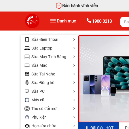
Bảo hành vĩnh viễn
Danh mục
1900 0213
Sửa Điện Thoại
Sửa Laptop
Sửa Máy Tính Bảng
Sửa Mac
Sửa Tai Nghe
Sửa Đồng hồ
Sửa PC
Máy cũ
Thu cũ đổi mới
Phụ kiện
Học sửa chữa
Thay RAM chỉ
Bàn phím
Ưu Đãi Siêu HOT
Pi