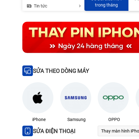
350.000đ
MacBook - 45%
trong tháng
Tin tức
SỬA THEO DÒNG MÁY
iPhone
Samsung
OPPO
SỬA ĐIỆN THOẠI
Thay màn hình iPh