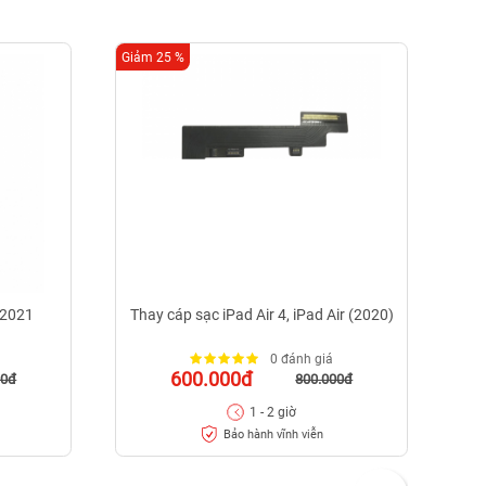
Giảm 25 %
Giảm
 2021
Thay cáp sạc iPad Air 4, iPad Air (2020)
0 đánh giá
600.000đ
00đ
800.000đ
1 - 2 giờ
Bảo hành vĩnh viễn