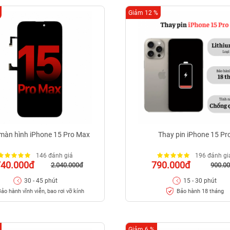
Giảm 12 %
màn hình iPhone 15 Pro Max
Thay pin iPhone 15 Pr
146 đánh giá
196 đánh gi
740.000đ
790.000đ
2.040.000đ
900.0
30 - 45 phút
15 - 30 phút
ảo hành vĩnh viễn, bao rơi vỡ kính
Bảo hành 18 tháng
Giảm 6 %