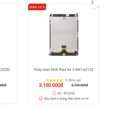
Giảm 16 %
Giảm
 (2020)
Thay màn hình iPad Air 3 WiFi A2152
0 đánh giá
3.100.000đ
000đ
3.700.000đ
60 - 90 phút
Bảo hành 6 tháng, Bảo hành rơi vỡ