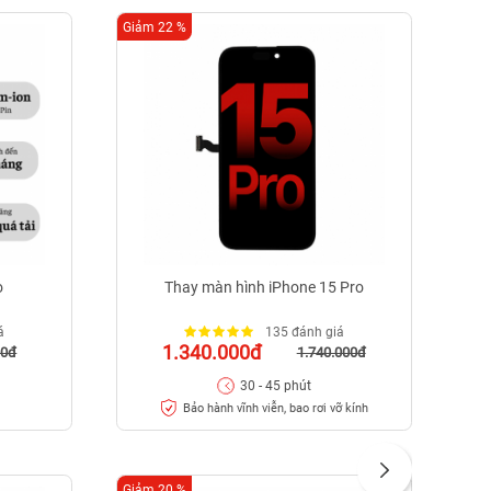
Giảm 22 %
Giảm
o
Thay màn hình iPhone 15 Pro
á
135 đánh giá
1.340.000đ
00đ
1.740.000đ
30 - 45 phút
Bảo hành vĩnh viễn, bao rơi vỡ kính
Giảm 20 %
Giảm