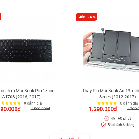
Giảm 24 %
àn phím MacBook Pro 13 inch
Thay Pin MacBook Air 13 inc
A1708 (2016, 2017)
Series (2012-2017)
0 đánh giá
0 đánh giá
390.000đ
1.290.000đ
1.590.000đ
1.700.
45 - 60 phút
Bảo hành 6 tháng