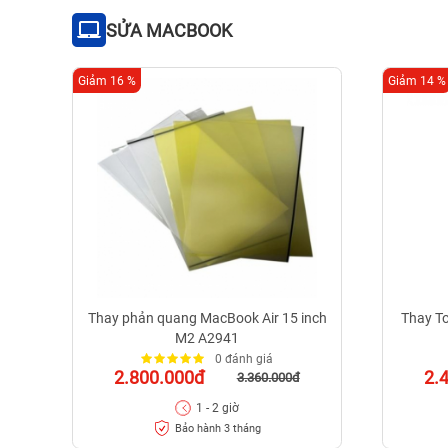
SỬA MACBOOK
Giảm 16 %
Giảm 14 %
Thay phản quang MacBook Air 15 inch
Thay T
M2 A2941
0 đánh giá
2.800.000đ
2.
3.360.000đ
1 - 2 giờ
Bảo hành 3 tháng