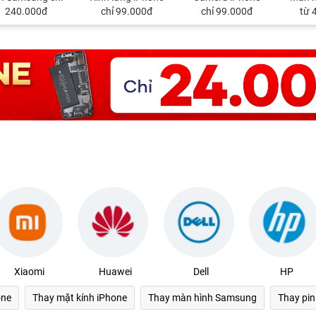
240.000đ
chỉ 99.000đ
chỉ 99.000đ
từ 
Xiaomi
Huawei
Dell
HP
one
Thay mặt kính iPhone
Thay màn hình Samsung
Thay pi