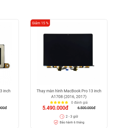
Giảm 15 %
Giảm
3 inch
Thay màn hình MacBook Pro 13 inch
T
A1708 (2016, 2017)
0 đánh giá
5.490.000đ
000đ
6.500.000đ
2 - 3 giờ
Bảo hành 6 tháng