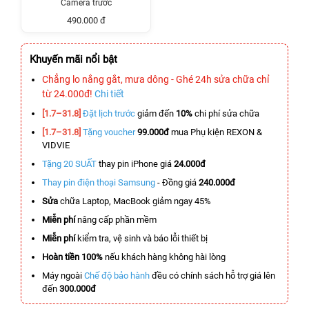
Camera trước
490.000 đ
Khuyến mãi nổi bật
Chẳng lo nắng gắt, mưa dông - Ghé 24h sửa chữa chỉ
từ 24.000đ!
Chi tiết
[1.7–31.8]
Đặt lịch trước
giảm đến
10%
chi phí sửa chữa
[1.7–31.8]
Tặng voucher
99.000đ
mua Phụ kiện REXON &
VIDVIE
Tặng 20 SUẤT
thay pin iPhone giá
24.000đ
Thay pin điện thoại Samsung
- Đồng giá
240.000đ
Sửa
chữa Laptop, MacBook giảm ngay 45%
Miễn phí
nâng cấp phần mềm
Miễn phí
kiểm tra, vệ sinh và báo lỗi thiết bị
Hoàn tiền 100%
nếu khách hàng không hài lòng
Máy ngoài
Chế độ bảo hành
đều có chính sách hỗ trợ giá lên
đến
300.000đ