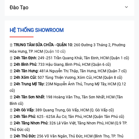
Đào Tạo
HỆ THỐNG SHOWROOM
TRUNG TÂM SỬA CHỮA - QUẬN 10:
260 Đường 3 Tháng 2, Phường
Hòa Hưng, TP. HCM
(Quận 10 cũ)
24h Tân Định:
249 -251 Trần Quang Khải, Tân Định, HCM (Quận 1 cũ)
24h Bình Phú:
733 Hậu Giang, Bình Phú, HCM (Quận 6 cũ)
24h Tân Hưng:
481A Nguyễn Thị Thập, Tân Hưng, HCM (Quận 7 cũ)
24h Xóm Củi:
507 Tùng Thiện Vương, Xóm Củi, HCM (Quận 8 cũ)
24h Trung Mỹ Tây:
23M Nguyễn Ảnh Thủ, Trung Mỹ Tây, HCM (Q.12
cũ)
24h Tân Sơn Nhất:
198 Hoàng Văn Thụ, Tân Sơn Nhất, HCM (Tân
Bình cũ)
24h Gò Vấp:
389 Quang Trung, Gò Vấp, HCM (Q. Gò Vấp cũ)
24h Tân Phú:
625 - 625A Âu Cơ, Tân Phú, HCM (Quận Tân Phú cũ)
24h Tăng Nhơn Phú:
326 Lê Văn Việt, Tăng Nhơn Phú, HCM (Q.9 TP.
Thủ Đức cũ)
24h Thủ Đức:
256 Võ Văn Ngân, Thủ Đức, HCM (Bình Thọ, TP. Thủ