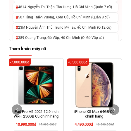
481A Nguyễn Thị Thập, Tân Hưng, Hồ Chí Minh (Quận 7 cũ)
507 Tùng Thiện Vương, Xóm Củi, Hồ Chí Minh (Quận 8 cũ)
23M Nguyễn Ảnh Thủ, Trung Mỹ Tây, Hồ Chí Minh (Q.12 cũ)
389 Quang Trung, Gò Vấp, Hồ Chí Minh (Q. Gò Vấp cũ)
625 - 625A Âu Cơ, Tân Phú, Hồ Chí Minh (Quận Tân Phú cũ)
Tham khảo máy cũ
326 Lê Văn Việt, Tăng Nhơn Phú, Hồ Chí Minh (Q.9 TP. Thủ
-7.000.000đ
-6.500.000đ
-4
Đức cũ)
256 Võ Văn Ngân, Thủ Đức, Hồ Chí Minh (Bình Thọ, TP. Thủ
Đức Cũ)
70 Nguyễn An Ninh, Dĩ An, Hồ Chí Minh (Bình Dương Cũ)
24h Vũng Tàu: 162A Ba Cu, Vũng Tàu, Hồ Chí Minh (TP. Vũng
Tàu cũ)
iPad Pro M1 2021 12.9 inch
iPhone XS Max 64GB Cũ
198 Hoàng Văn Thụ, Tân Sơn Nhất, Hồ Chí Minh (Tân Bình
Wi‑Fi 256GB Cũ chính hãng
chính hãng
cũ)
10.990.000đ
4.490.000đ
17.990.000đ
10.990.000đ