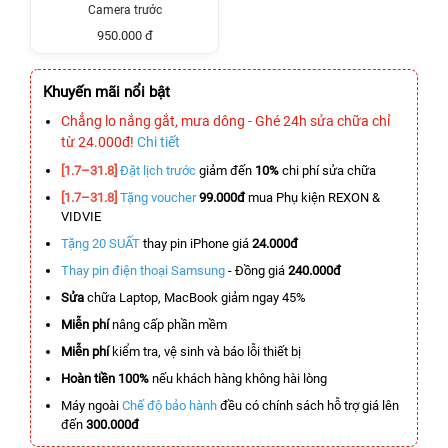
Camera trước
950.000 đ
Khuyến mãi nổi bật
Chẳng lo nắng gắt, mưa dông - Ghé 24h sửa chữa chỉ
từ 24.000đ!
Chi tiết
[1.7–31.8]
Đặt lịch trước
giảm đến
10%
chi phí sửa chữa
[1.7–31.8]
Tặng voucher
99.000đ
mua Phụ kiện REXON &
VIDVIE
Tặng 20 SUẤT
thay pin iPhone giá
24.000đ
Thay pin điện thoại Samsung
- Đồng giá
240.000đ
Sửa
chữa Laptop, MacBook giảm ngay 45%
Miễn phí
nâng cấp phần mềm
Miễn phí
kiểm tra, vệ sinh và báo lỗi thiết bị
Hoàn tiền 100%
nếu khách hàng không hài lòng
Máy ngoài
Chế độ bảo hành
đều có chính sách hỗ trợ giá lên
đến
300.000đ