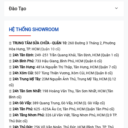
Đào Tạo
HỆ THỐNG SHOWROOM
TRUNG TÂM SỬA CHỮA - QUẬN 10:
260 Đường 3 Tháng 2, Phường
Hòa Hưng, TP. HCM
(Quận 10 cũ)
24h Tân Định:
249 -251 Trần Quang Khải, Tân Định, HCM (Quận 1 cũ)
24h Bình Phú:
733 Hậu Giang, Bình Phú, HCM (Quận 6 cũ)
24h Tân Hưng:
481A Nguyễn Thị Thập, Tân Hưng, HCM (Quận 7 cũ)
24h Xóm Củi:
507 Tùng Thiện Vương, Xóm Củi, HCM (Quận 8 cũ)
24h Trung Mỹ Tây:
23M Nguyễn Ảnh Thủ, Trung Mỹ Tây, HCM (Q.12
cũ)
24h Tân Sơn Nhất:
198 Hoàng Văn Thụ, Tân Sơn Nhất, HCM (Tân
Bình cũ)
24h Gò Vấp:
389 Quang Trung, Gò Vấp, HCM (Q. Gò Vấp cũ)
24h Tân Phú:
625 - 625A Âu Cơ, Tân Phú, HCM (Quận Tân Phú cũ)
24h Tăng Nhơn Phú:
326 Lê Văn Việt, Tăng Nhơn Phú, HCM (Q.9 TP.
Thủ Đức cũ)
24h Thủ Đức:
256 Võ Văn Ngân, Thủ Đức, HCM (Bình Thọ, TP. Thủ