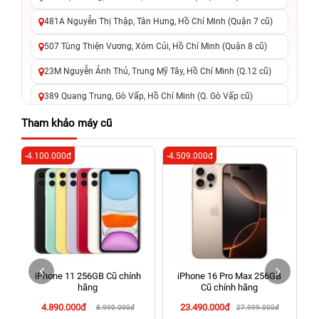
481A Nguyễn Thị Thập, Tân Hưng, Hồ Chí Minh (Quận 7 cũ)
507 Tùng Thiện Vương, Xóm Củi, Hồ Chí Minh (Quận 8 cũ)
23M Nguyễn Ảnh Thủ, Trung Mỹ Tây, Hồ Chí Minh (Q.12 cũ)
389 Quang Trung, Gò Vấp, Hồ Chí Minh (Q. Gò Vấp cũ)
625 - 625A Âu Cơ, Tân Phú, Hồ Chí Minh (Quận Tân Phú cũ)
Tham khảo máy cũ
326 Lê Văn Việt, Tăng Nhơn Phú, Hồ Chí Minh (Q.9 TP. Thủ
-4.100.000đ
-4.509.000đ
-1
Đức cũ)
256 Võ Văn Ngân, Thủ Đức, Hồ Chí Minh (Bình Thọ, TP. Thủ
Đức Cũ)
70 Nguyễn An Ninh, Dĩ An, Hồ Chí Minh (Bình Dương Cũ)
24h Vũng Tàu: 162A Ba Cu, Vũng Tàu, Hồ Chí Minh (TP. Vũng
Tàu cũ)
iPhone 11 256GB Cũ chính
iPhone 16 Pro Max 256GB
198 Hoàng Văn Thụ, Tân Sơn Nhất, Hồ Chí Minh (Tân Bình
hãng
Cũ chính hãng
cũ)
4.890.000đ
23.490.000đ
8.990.000đ
27.999.000đ