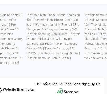
 giá bao nhiêu |
Thay màn hình iPhone 12 mini bao nhiêu
Thay pin Samsung
5 Plus chính
tiền |
Thay màn hình iPhone 13 mini giá
Thay pin Samsun
hone 15 Pro
bao nhiêu |
thay màn hình iPhone 15 Pro
tiền |
Thay pin Sa
ình iPhone 16
Max giá rẻ |
Giá Thay pin Samsung S22 |
Thay màn hình S
y màn hình
Thay pin Samsung Note 8 HCM |
Thay pin
bao nhiêu |
Thay
n Samsung Galaxy
iPhone 14 Plus giá rẻ |
Giá Thay pin
Plus giá rẻ |
Thay
h iPhone 12
Samsung S21 Plus |
Thay pin Samsung
Note 20 Ultra chí
ình iPhone 13
Galaxy A02s |
Thay pin Samsung S21
Samsung A12 chí
 pin iPhone 13
TPHCM |
Giá Thay pin Samsung S9 Plus |
hình Samsung S2
ay pin iPhone 15
Thay pin Samsung Note 20 giá rẻ |
thay pin Samsung
hone 11 Pro giá
Hệ Thống Bán Lẻ Hàng Công Nghệ Uy Tín
Website thành viên:
G MẠI HAI BỐN GIỜ Mã số thuế: 0305245702 Địa chỉ: 122/12G Tạ uyê