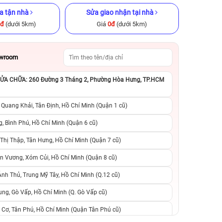
a tận nhà
Sửa giao nhận tại nhà
0đ
(dưới 5km)
Giá
0đ
(dưới 5km)
owroom
A CHỮA: 260 Đường 3 Tháng 2, Phường Hòa Hưng, TP.HCM
ũ chính hãng
iPhone 12 128GB Cũ chính hãng
iPhone 11 128GB C
 Quang Khải, Tân Định, Hồ Chí Minh (Quận 1 cũ)
.990.000đ
6.390.000đ
8.990.000đ
4.590.000đ
7
, Bình Phú, Hồ Chí Minh (Quận 6 cũ)
hị Thập, Tân Hưng, Hồ Chí Minh (Quận 7 cũ)
suất, 0 phí
0 trả trước, 0 lãi suất, 0 phí
0 trả trước, 0 lãi
n Vương, Xóm Củi, Hồ Chí Minh (Quận 8 cũ)
người thân
chuyển đổi, 0 gọi người thân
chuyển đổi, 0 gọi
h Thủ, Trung Mỹ Tây, Hồ Chí Minh (Q.12 cũ)
ng, Gò Vấp, Hồ Chí Minh (Q. Gò Vấp cũ)
 Cơ, Tân Phú, Hồ Chí Minh (Quận Tân Phú cũ)