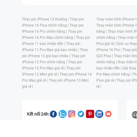
Thay pin iPhone 13 thường |
Thay pin
Thay màn hình iPhone 15
iPhone 16 Plus chính hãng |
Thay pin
Thay màn hình iPhone 1
iPhone 16 Pro chính hãng |
Thay pin
hãng |
Thay màn hình iP
iPhone 16 Pro Max chính hãng |
Thay pin
chính hãng |
Thay màn h
iPhone 11 bao nhiêu tiền |
Thay pin
Plus giá rẻ |
Dịch vụ tha
iPhone 11 Pro Max giá bao nhiêu |
Thay
iPhone 16 Pro |
Thay pi
pin iPhone 12 giá bao nhiêu |
Thay pin
S20 Plus |
Thay màn hìn
iPhone 12 Pro chính hãng |
Thay pin
chính hãng |
thay màn h
iPhone 12 Pro Max giá rẻ |
Thay pin
bao nhiêu tiền |
Giá thay
iPhone 12 Mini giá rẻ |
Thay pin iPhone 14
Pro Max chính hãng |
Th
Pro Max giá rẻ |
Thay pin iPhone 13 Mini
Plus giá rẻ |
Thay pin iP
giá rẻ |
rẻ |
Kết nối 24h:
CÔNG TY TNHH MỘT THÀNH VIÊN ĐÀO TẠO KỸ THUẬT VÀ THƯƠN