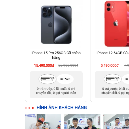
512GB cũ
iPhone 15 Pro 256GB Cũ chính
iPhone 12 64GB Cũ 
hãng
990.000đ
15.490.000đ
20.900.000đ
5.490.000đ
7.
t, 0 phí
0 trả trước, 0 lãi suất, 0 phí
0 trả trước, 0 lãi s
ười thân
chuyển đổi, 0 gọi người thân
chuyển đổi, 0 gọi n
HÌNH ẢNH KHÁCH HÀNG