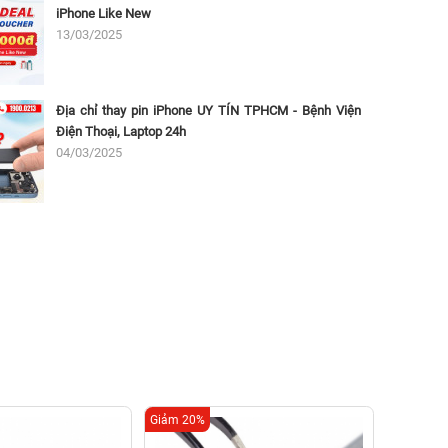
iPhone Like New
13/03/2025
Địa chỉ thay pin iPhone UY TÍN TPHCM - Bệnh Viện
Điện Thoại, Laptop 24h
04/03/2025
Giảm 20%
Giảm 20%
Thay ca