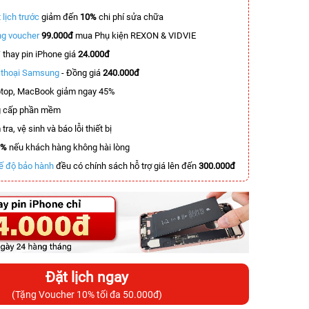
 lịch trước
giảm đến
10%
chi phí sửa chữa
g voucher
99.000đ
mua Phụ kiện REXON & VIDVIE
T
thay pin iPhone giá
24.000đ
n thoại Samsung
- Đồng giá
240.000đ
top, MacBook giảm ngay 45%
 cấp phần mềm
tra, vệ sinh và báo lỗi thiết bị
0%
nếu khách hàng không hài lòng
ế độ bảo hành
đều có chính sách hỗ trợ giá lên đến
300.000đ
Đặt lịch ngay
(Tặng Voucher 10% tối đa 50.000đ)
-2.600.000đ
-3.400.000đ