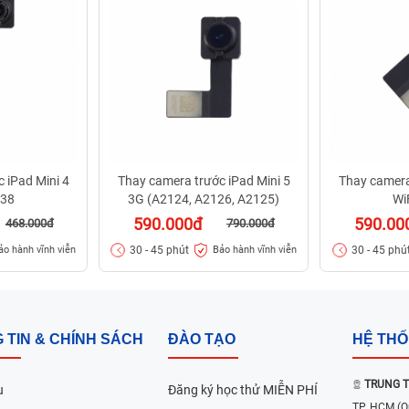
 iPad Mini 4
Thay camera trước iPad Mini 5
Thay camera
538
3G (A2124, A2126, A2125)
Wi
590.000đ
590.00
468.000đ
790.000đ
30 - 45 phút
30 - 45 phú
ảo hành vĩnh viễn
Bảo hành vĩnh viễn
 TIN & CHÍNH SÁCH
ĐÀO TẠO
HỆ TH
TRUNG T
u
Đăng ký học thử MIỄN PHÍ
TP. HCM
(Q