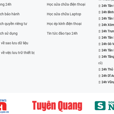
ụng 24h
Học sửa chữa điện thoại
24h Tân 
24h Bình
ách bảo hành
Học sửa chữa Laptop
24h Tân
ch quyền riêng tư
Học ép kính điện thoại
24h Xóm
24h Trun
ách sử dụng
Tin tức đào tạo 24h
24h Tân 
 về sao lưu dữ liệu
24h Gò 
24h Tân
về việc lưu trữ thiết bị
24h Tăn
cũ)
24h Thủ
24h Dĩ A
24h Vũn