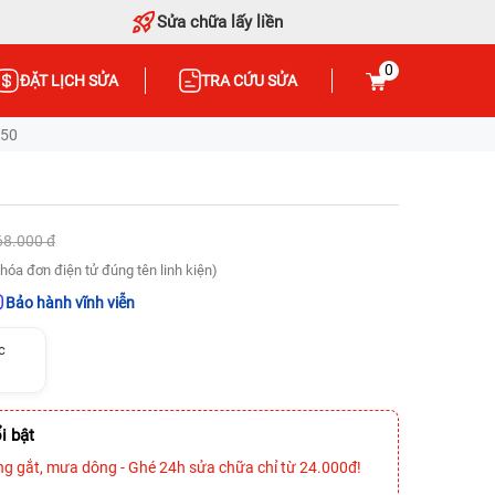
Sửa chữa lấy liền
0
ĐẶT LỊCH SỬA
TRA CỨU SỬA
550
68.000 đ
hóa đơn điện tử đúng tên linh kiện)
Bảo hành vĩnh viễn
c
i bật
ng gắt, mưa dông - Ghé 24h sửa chữa chỉ từ 24.000đ!