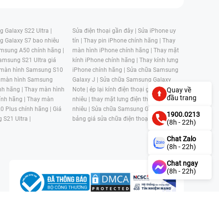
 Galaxy S22 Ultra |
Sửa điện thoại gần đây |
Sửa iPhone uy
g Galaxy S7 bao nhiêu
tín |
Thay pin iPhone chính hãng |
Thay
msung A50 chính hãng |
màn hình iPhone chính hãng |
Thay mặt
amsung S21 Ultra giá
kính iPhone chính hãng |
Thay kính lưng
 màn hình Samsung S10
iPhone chính hãng |
Sửa chữa Samsung
 màn hình Samsung
Galaxy J |
Sửa chữa Samsung Galaxy
nh hãng |
Thay màn hình
Note |
ép lại kính điện thoại giá bao
Quay về
đầu trang
nh hãng |
Thay màn
nhiêu |
thay mặt lưng điện thoại giá bao
0 Plus chính hãng |
Giá
nhiêu |
Sửa chữa Samsung Galaxy S |
1900.0213
 S21 Ultra |
bảng giá sửa chữa điện thoại samsung |
(8h - 22h)
Chat Zalo
(8h - 22h)
Chat ngay
(8h - 22h)
n, Phường 4, Quận 11, Thành phố Hồ Chí Minh, Việt Nam