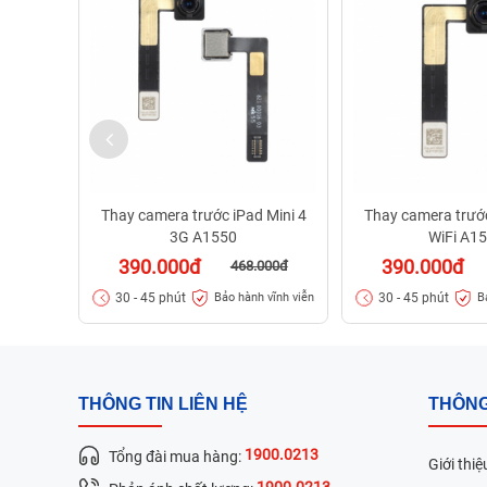
Thay camera trước iPad Mini 4
Thay camera trước
3G A1550
WiFi A1
390.000đ
390.000đ
468.000đ
30 - 45 phút
30 - 45 phút
Bảo hành vĩnh viễn
B
THÔNG TIN LIÊN HỆ
THÔNG
1900.0213
Tổng đài mua hàng:
Giới thiệ
1900.0213