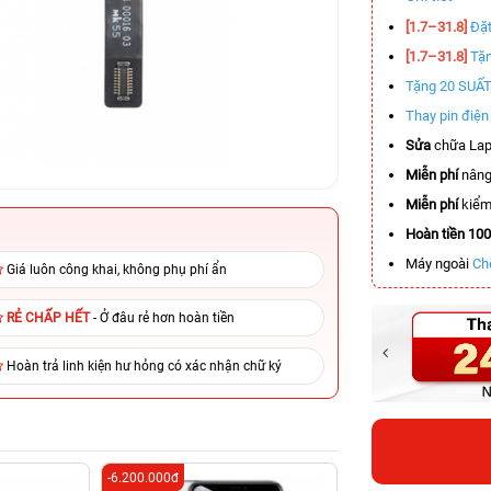
[1.7–31.8]
Đặt
[1.7–31.8]
Tặn
Tặng 20 SUẤ
Thay pin điệ
Sửa
chữa Lap
Miễn phí
nâng
Miễn phí
kiểm 
Hoàn tiền 10
Máy ngoài
Ch
Giá luôn công khai, không phụ phí ẩn
RẺ CHẤP HẾT
- Ở đâu rẻ hơn hoàn tiền
Hoàn trả linh kiện hư hỏng có xác nhận chữ ký
-6.200.000đ
-5.900.000đ