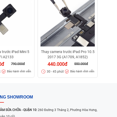
44
30 - 
 trước iPad Mini 5
Thay camera trước iPad Pro 10.5
Fi A2133
2017 3G (A1709, A1852)
0đ
440.000đ
790.000đ
550.000đ
t
30 - 45 phút
Bảo hành vĩnh viễn
Bảo hành vĩnh viễn
ỐNG SHOWROOM
ÂM SỬA CHỮA - QUẬN 10:
260 Đường 3 Tháng 2, Phường Hòa Hưng,
uận 10 cũ)