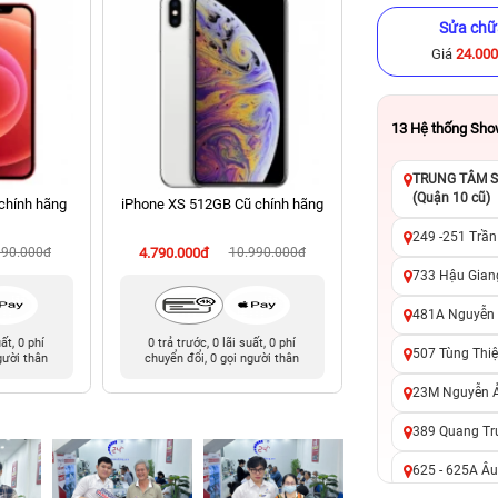
Sửa chữ
Giá
24.00
13
Hệ thống Sh
TRUNG TÂM SỬ
(Quận 10 cũ)
chính hãng
iPhone XS 512GB Cũ chính hãng
iPhone XS 256GB C
249 -251 Trần
990.000đ
4.790.000đ
10.990.000đ
4.090.000đ
9
733 Hậu Giang
481A Nguyễn T
uất, 0 phí
0 trả trước, 0 lãi suất, 0 phí
0 trả trước, 0 lãi 
507 Tùng Thiệ
gười thân
chuyển đổi, 0 gọi người thân
chuyển đổi, 0 gọi 
23M Nguyễn Ản
389 Quang Tru
625 - 625A Âu