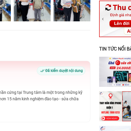
326 Lê Văn Vi
256 Võ Văn Ng
70 Nguyễn An 
24h Vũng Tàu:
198 Hoàng Văn
TIN TỨC NỔI B
Đã kiểm duyệt nội dung
Phần cứng tại Trung tâm là một trong những kỹ
 hơn 15 năm kinh nghiệm đào tạo - sửa chữa