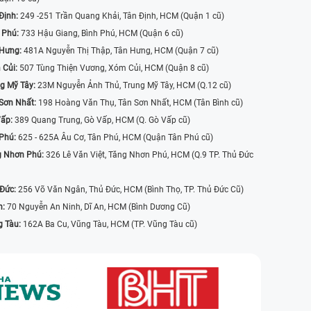
Định:
249 -251 Trần Quang Khải, Tân Định, HCM (Quận 1 cũ)
 Phú:
733 Hậu Giang, Bình Phú, HCM (Quận 6 cũ)
 Hưng:
481A Nguyễn Thị Thập, Tân Hưng, HCM (Quận 7 cũ)
 Củi:
507 Tùng Thiện Vương, Xóm Củi, HCM (Quận 8 cũ)
g Mỹ Tây:
23M Nguyễn Ảnh Thủ, Trung Mỹ Tây, HCM (Q.12 cũ)
Sơn Nhất:
198 Hoàng Văn Thụ, Tân Sơn Nhất, HCM (Tân Bình cũ)
Vấp:
389 Quang Trung, Gò Vấp, HCM (Q. Gò Vấp cũ)
 Phú:
625 - 625A Âu Cơ, Tân Phú, HCM (Quận Tân Phú cũ)
g Nhơn Phú:
326 Lê Văn Việt, Tăng Nhơn Phú, HCM (Q.9 TP. Thủ Đức
 Đức:
256 Võ Văn Ngân, Thủ Đức, HCM (Bình Thọ, TP. Thủ Đức Cũ)
n:
70 Nguyễn An Ninh, Dĩ An, HCM (Bình Dương Cũ)
g Tàu:
162A Ba Cu, Vũng Tàu, HCM (TP. Vũng Tàu cũ)