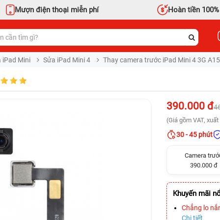
Mượn điện thoại miễn phí
Hoàn tiền 100%
 iPad Mini
Sửa iPad Mini 4
Thay camera trước iPad Mini 4 3G A1
390.000 đ
4
(Giá gồm VAT, xuất 
30 - 45 phút
Camera trướ
390.000 đ
Khuyến mãi nổ
Chẳng lo nắ
Chi tiết