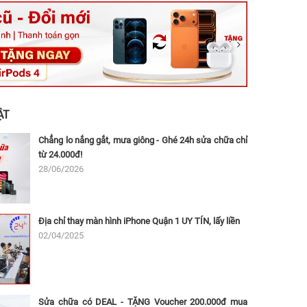
ệt, Tăng Nhơn Phú, Hồ Chí Minh (Q.9 TP. Thủ Đức cũ)
ân, Thủ Đức, Hồ Chí Minh (Bình Thọ, TP. Thủ Đức Cũ)
Ninh, Dĩ An, Hồ Chí Minh (Bình Dương Cũ)
 162A Ba Cu, Vũng Tàu, Hồ Chí Minh (TP. Vũng Tàu cũ)
 Thụ, Tân Sơn Nhất, Hồ Chí Minh (Tân Bình cũ)
ẬT
Chẳng lo nắng gắt, mưa giông - Ghé 24h sửa chữa chỉ
từ 24.000đ!
28/06/2026
Địa chỉ thay màn hình iPhone Quận 1 UY TÍN, lấy liền
02/04/2025
Sửa chữa có DEAL - TẶNG Voucher 200.000đ mua