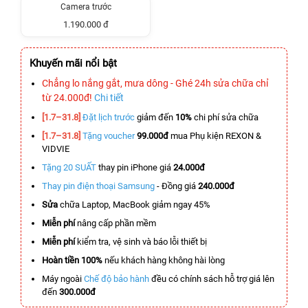
Camera trước
1.190.000 đ
Khuyến mãi nổi bật
Chẳng lo nắng gắt, mưa dông - Ghé 24h sửa chữa chỉ
từ 24.000đ!
Chi tiết
[1.7–31.8]
Đặt lịch trước
giảm đến
10%
chi phí sửa chữa
[1.7–31.8]
Tặng voucher
99.000đ
mua Phụ kiện REXON &
VIDVIE
Tặng 20 SUẤT
thay pin iPhone giá
24.000đ
Thay pin điện thoại Samsung
- Đồng giá
240.000đ
Sửa
chữa Laptop, MacBook giảm ngay 45%
Miễn phí
nâng cấp phần mềm
Miễn phí
kiểm tra, vệ sinh và báo lỗi thiết bị
Hoàn tiền 100%
nếu khách hàng không hài lòng
Máy ngoài
Chế độ bảo hành
đều có chính sách hỗ trợ giá lên
đến
300.000đ