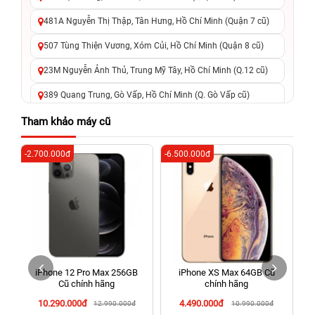
481A Nguyễn Thị Thập, Tân Hưng, Hồ Chí Minh (Quận 7 cũ)
507 Tùng Thiện Vương, Xóm Củi, Hồ Chí Minh (Quận 8 cũ)
23M Nguyễn Ảnh Thủ, Trung Mỹ Tây, Hồ Chí Minh (Q.12 cũ)
389 Quang Trung, Gò Vấp, Hồ Chí Minh (Q. Gò Vấp cũ)
625 - 625A Âu Cơ, Tân Phú, Hồ Chí Minh (Quận Tân Phú cũ)
Tham khảo máy cũ
326 Lê Văn Việt, Tăng Nhơn Phú, Hồ Chí Minh (Q.9 TP. Thủ
-2.700.000đ
-6.500.000đ
-4
Đức cũ)
256 Võ Văn Ngân, Thủ Đức, Hồ Chí Minh (Bình Thọ, TP. Thủ
Đức Cũ)
70 Nguyễn An Ninh, Dĩ An, Hồ Chí Minh (Bình Dương Cũ)
24h Vũng Tàu: 162A Ba Cu, Vũng Tàu, Hồ Chí Minh (TP. Vũng
Tàu cũ)
iPhone 12 Pro Max 256GB
iPhone XS Max 64GB Cũ
198 Hoàng Văn Thụ, Tân Sơn Nhất, Hồ Chí Minh (Tân Bình
Cũ chính hãng
chính hãng
cũ)
10.290.000đ
4.490.000đ
12.990.000đ
10.990.000đ