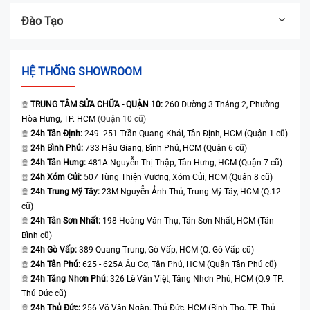
Đào Tạo
HỆ THỐNG SHOWROOM
TRUNG TÂM SỬA CHỮA - QUẬN 10:
260 Đường 3 Tháng 2, Phường
Hòa Hưng, TP. HCM
(Quận 10 cũ)
24h Tân Định:
249 -251 Trần Quang Khải, Tân Định, HCM (Quận 1 cũ)
24h Bình Phú:
733 Hậu Giang, Bình Phú, HCM (Quận 6 cũ)
24h Tân Hưng:
481A Nguyễn Thị Thập, Tân Hưng, HCM (Quận 7 cũ)
24h Xóm Củi:
507 Tùng Thiện Vương, Xóm Củi, HCM (Quận 8 cũ)
24h Trung Mỹ Tây:
23M Nguyễn Ảnh Thủ, Trung Mỹ Tây, HCM (Q.12
cũ)
24h Tân Sơn Nhất:
198 Hoàng Văn Thụ, Tân Sơn Nhất, HCM (Tân
Bình cũ)
24h Gò Vấp:
389 Quang Trung, Gò Vấp, HCM (Q. Gò Vấp cũ)
24h Tân Phú:
625 - 625A Âu Cơ, Tân Phú, HCM (Quận Tân Phú cũ)
24h Tăng Nhơn Phú:
326 Lê Văn Việt, Tăng Nhơn Phú, HCM (Q.9 TP.
Thủ Đức cũ)
24h Thủ Đức:
256 Võ Văn Ngân, Thủ Đức, HCM (Bình Thọ, TP. Thủ