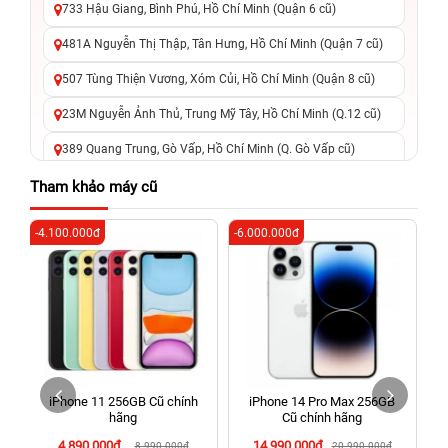
733 Hậu Giang, Bình Phú, Hồ Chí Minh (Quận 6 cũ)
481A Nguyễn Thị Thập, Tân Hưng, Hồ Chí Minh (Quận 7 cũ)
507 Tùng Thiện Vương, Xóm Củi, Hồ Chí Minh (Quận 8 cũ)
23M Nguyễn Ảnh Thủ, Trung Mỹ Tây, Hồ Chí Minh (Q.12 cũ)
389 Quang Trung, Gò Vấp, Hồ Chí Minh (Q. Gò Vấp cũ)
625 - 625A Âu Cơ, Tân Phú, Hồ Chí Minh (Quận Tân Phú cũ)
Tham khảo máy cũ
326 Lê Văn Việt, Tăng Nhơn Phú, Hồ Chí Minh (Q.9 TP. Thủ
-4.100.000đ
-6.000.000đ
-6
Đức cũ)
256 Võ Văn Ngân, Thủ Đức, Hồ Chí Minh (Bình Thọ, TP. Thủ
Đức Cũ)
70 Nguyễn An Ninh, Dĩ An, Hồ Chí Minh (Bình Dương Cũ)
24h Vũng Tàu: 162A Ba Cu, Vũng Tàu, Hồ Chí Minh (TP. Vũng
Tàu cũ)
iPhone 11 256GB Cũ chính
iPhone 14 Pro Max 256GB
198 Hoàng Văn Thụ, Tân Sơn Nhất, Hồ Chí Minh (Tân Bình
hãng
Cũ chính hãng
cũ)
4.890.000đ
14.990.000đ
8.990.000đ
20.990.000đ