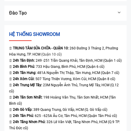
Đào Tạo
HỆ THỐNG SHOWROOM
TRUNG TÂM SỬA CHỮA - QUẬN 10:
260 Đường 3 Tháng 2, Phường
Hòa Hưng, TP. HCM
(Quận 10 cũ)
24h Tân Định:
249 -251 Trần Quang Khải, Tân Định, HCM (Quận 1 cũ)
24h Bình Phú:
733 Hậu Giang, Bình Phú, HCM (Quận 6 cũ)
24h Tân Hưng:
481A Nguyễn Thị Thập, Tân Hưng, HCM (Quận 7 cũ)
24h Xóm Củi:
507 Tùng Thiện Vương, Xóm Củi, HCM (Quận 8 cũ)
24h Trung Mỹ Tây:
23M Nguyễn Ảnh Thủ, Trung Mỹ Tây, HCM (Q.12
cũ)
24h Tân Sơn Nhất:
198 Hoàng Văn Thụ, Tân Sơn Nhất, HCM (Tân
Bình cũ)
24h Gò Vấp:
389 Quang Trung, Gò Vấp, HCM (Q. Gò Vấp cũ)
24h Tân Phú:
625 - 625A Âu Cơ, Tân Phú, HCM (Quận Tân Phú cũ)
24h Tăng Nhơn Phú:
326 Lê Văn Việt, Tăng Nhơn Phú, HCM (Q.9 TP.
Thủ Đức cũ)