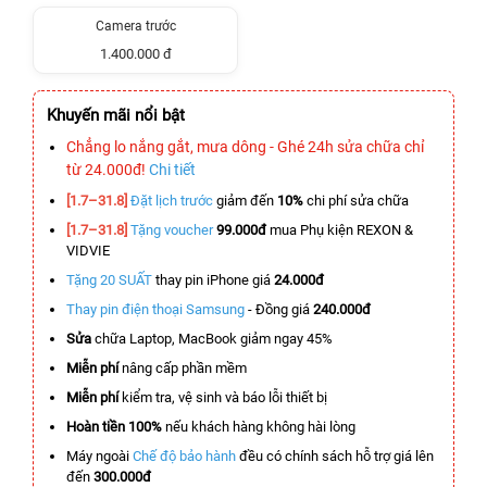
Camera trước
1.400.000 đ
Khuyến mãi nổi bật
Chẳng lo nắng gắt, mưa dông - Ghé 24h sửa chữa chỉ
từ 24.000đ!
Chi tiết
[1.7–31.8]
Đặt lịch trước
giảm đến
10%
chi phí sửa chữa
[1.7–31.8]
Tặng voucher
99.000đ
mua Phụ kiện REXON &
VIDVIE
Tặng 20 SUẤT
thay pin iPhone giá
24.000đ
Thay pin điện thoại Samsung
- Đồng giá
240.000đ
Sửa
chữa Laptop, MacBook giảm ngay 45%
Miễn phí
nâng cấp phần mềm
Miễn phí
kiểm tra, vệ sinh và báo lỗi thiết bị
Hoàn tiền 100%
nếu khách hàng không hài lòng
Máy ngoài
Chế độ bảo hành
đều có chính sách hỗ trợ giá lên
đến
300.000đ