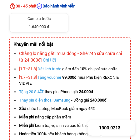
30 - 45 phút
Bảo hành vĩnh viễn
Camera trước
1.640.000 đ
Khuyến mãi nổi bật
Chẳng lo nắng gắt, mưa dông - Ghé 24h sửa chữa chỉ
từ 24.000đ!
Chi tiết
[1.7–31.8]
Đặt lịch trước
giảm đến
10%
chi phí sửa chữa
[1.7–31.8]
Tặng voucher
99.000đ
mua Phụ kiện REXON &
VIDVIE
Tặng 20 SUẤT
thay pin iPhone giá
24.000đ
Thay pin điện thoại Samsung
- Đồng giá
240.000đ
Sửa
chữa Laptop, MacBook giảm ngay 45%
Miễn phí
nâng cấp phần mềm
Miễn phí
kiểm tra, vệ sinh và báo lỗi thiết bị
1900.0213
Hoàn tiền 100%
nếu khách hàng không hài lòng