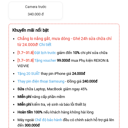
Camera trước
340.000 đ
Khuyến mãi nổi bật
Chẳng lo nắng gắt, mưa dông - Ghé 24h sửa chữa chỉ
từ 24.000đ!
Chi tiết
[1.7–31.8]
Đặt lịch trước
giảm đến
10%
chi phí sửa chữa
[1.7–31.8]
Tặng voucher
99.000đ
mua Phụ kiện REXON &
VIDVIE
Tặng 20 SUẤT
thay pin iPhone giá
24.000đ
Thay pin điện thoại Samsung
- Đồng giá
240.000đ
Sửa
chữa Laptop, MacBook giảm ngay 45%
Miễn phí
nâng cấp phần mềm
Miễn phí
kiểm tra, vệ sinh và báo lỗi thiết bị
Hoàn tiền 100%
nếu khách hàng không hài lòng
Máy ngoài
Chế độ bảo hành
đều có chính sách hỗ trợ giá lên
đến
300.000đ