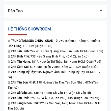
Đào Tạo
HỆ THỐNG SHOWROOM
TRUNG TÂM SỬA CHỮA - QUẬN 10:
260 Đường 3 Tháng 2, Phường
Hòa Hưng, TP. HCM
(Quận 10 cũ)
24h Tân Định:
249 -251 Trần Quang Khải, Tân Định, HCM (Quận 1 cũ)
24h Bình Phú:
733 Hậu Giang, Bình Phú, HCM (Quận 6 cũ)
24h Tân Hưng:
481A Nguyễn Thị Thập, Tân Hưng, HCM (Quận 7 cũ)
24h Xóm Củi:
507 Tùng Thiện Vương, Xóm Củi, HCM (Quận 8 cũ)
24h Trung Mỹ Tây:
23M Nguyễn Ảnh Thủ, Trung Mỹ Tây, HCM (Q.12
cũ)
24h Tân Sơn Nhất:
198 Hoàng Văn Thụ, Tân Sơn Nhất, HCM (Tân
Bình cũ)
24h Gò Vấp:
389 Quang Trung, Gò Vấp, HCM (Q. Gò Vấp cũ)
24h Tân Phú:
625 - 625A Âu Cơ, Tân Phú, HCM (Quận Tân Phú cũ)
24h Tăng Nhơn Phú:
326 Lê Văn Việt, Tăng Nhơn Phú, HCM (Q.9 TP.
Thủ Đức cũ)