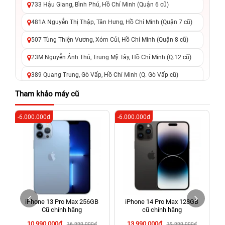
733 Hậu Giang, Bình Phú, Hồ Chí Minh (Quận 6 cũ)
481A Nguyễn Thị Thập, Tân Hưng, Hồ Chí Minh (Quận 7 cũ)
507 Tùng Thiện Vương, Xóm Củi, Hồ Chí Minh (Quận 8 cũ)
23M Nguyễn Ảnh Thủ, Trung Mỹ Tây, Hồ Chí Minh (Q.12 cũ)
389 Quang Trung, Gò Vấp, Hồ Chí Minh (Q. Gò Vấp cũ)
625 - 625A Âu Cơ, Tân Phú, Hồ Chí Minh (Quận Tân Phú cũ)
Tham khảo máy cũ
326 Lê Văn Việt, Tăng Nhơn Phú, Hồ Chí Minh (Q.9 TP. Thủ
-6.000.000đ
-6.000.000đ
-5
Đức cũ)
256 Võ Văn Ngân, Thủ Đức, Hồ Chí Minh (Bình Thọ, TP. Thủ
Đức Cũ)
70 Nguyễn An Ninh, Dĩ An, Hồ Chí Minh (Bình Dương Cũ)
24h Vũng Tàu: 162A Ba Cu, Vũng Tàu, Hồ Chí Minh (TP. Vũng
Tàu cũ)
iPhone 13 Pro Max 256GB
iPhone 14 Pro Max 128GB
198 Hoàng Văn Thụ, Tân Sơn Nhất, Hồ Chí Minh (Tân Bình
Cũ chính hãng
cũ chính hãng
cũ)
10.990.000đ
13.990.000đ
16.990.000đ
19.990.000đ