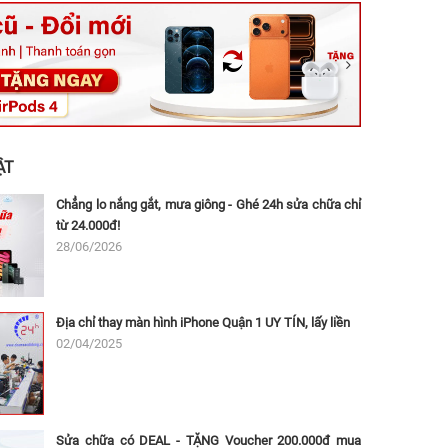
ệt, Tăng Nhơn Phú, Hồ Chí Minh (Q.9 TP. Thủ Đức cũ)
ân, Thủ Đức, Hồ Chí Minh (Bình Thọ, TP. Thủ Đức Cũ)
Ninh, Dĩ An, Hồ Chí Minh (Bình Dương Cũ)
 162A Ba Cu, Vũng Tàu, Hồ Chí Minh (TP. Vũng Tàu cũ)
 Thụ, Tân Sơn Nhất, Hồ Chí Minh (Tân Bình cũ)
ẬT
Chẳng lo nắng gắt, mưa giông - Ghé 24h sửa chữa chỉ
từ 24.000đ!
28/06/2026
Địa chỉ thay màn hình iPhone Quận 1 UY TÍN, lấy liền
02/04/2025
Sửa chữa có DEAL - TẶNG Voucher 200.000đ mua