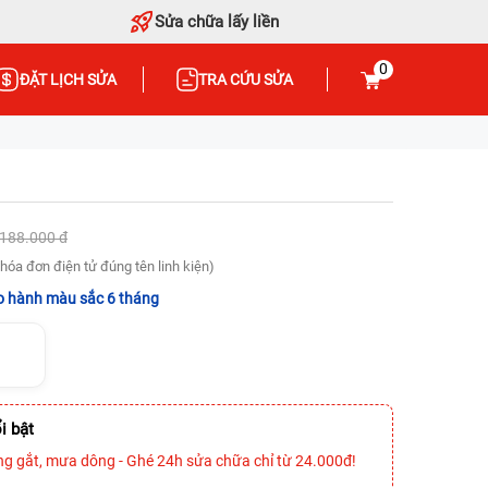
Sửa chữa lấy liền
0
ĐẶT LỊCH SỬA
TRA CỨU SỬA
.188.000 đ
hóa đơn điện tử đúng tên linh kiện)
 hành màu sắc 6 tháng
i bật
ng gắt, mưa dông - Ghé 24h sửa chữa chỉ từ 24.000đ!