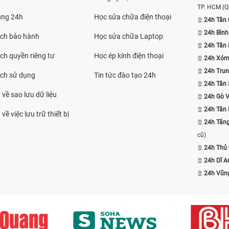
TP. HCM
(Q
ụng 24h
Học sửa chữa điện thoại
24h Tân 
24h Bình
ách bảo hành
Học sửa chữa Laptop
24h Tân
ch quyền riêng tư
Học ép kính điện thoại
24h Xóm
24h Trun
ách sử dụng
Tin tức đào tạo 24h
24h Tân 
 về sao lưu dữ liệu
24h Gò 
24h Tân
về việc lưu trữ thiết bị
24h Tăn
cũ)
24h Thủ
24h Dĩ A
24h Vũn