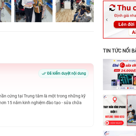
326 Lê Văn Vi
256 Võ Văn Ng
70 Nguyễn An 
24h Vũng Tàu:
198 Hoàng Văn
TIN TỨC NỔI B
Đã kiểm duyệt nội dung
Phần cứng tại Trung tâm là một trong những kỹ
 hơn 15 năm kinh nghiệm đào tạo - sửa chữa