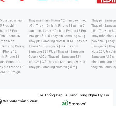
 giá bao nhiêu |
Thay màn hình iPhone 12 mini bao nhiêu
Thay pin Samsung
5 Plus chính
tiền |
Thay màn hình iPhone 13 mini giá
Thay pin Samsun
hone 15 Pro
bao nhiêu |
thay màn hình iPhone 15 Pro
tiền |
Thay pin Sa
ình iPhone 16
Max giá rẻ |
Giá Thay pin Samsung S22 |
Thay màn hình S
y màn hình
Thay pin Samsung Note 8 HCM |
Thay pin
bao nhiêu |
Thay
n Samsung Galaxy
iPhone 14 Plus giá rẻ |
Giá Thay pin
Plus giá rẻ |
Thay
h iPhone 12
Samsung S21 Plus |
Thay pin Samsung
Note 20 Ultra chí
ình iPhone 13
Galaxy A02s |
Thay pin Samsung S21
Samsung A12 chí
 pin iPhone 13
TPHCM |
Giá Thay pin Samsung S9 Plus |
hình Samsung S2
ay pin iPhone 15
Thay pin Samsung Note 20 giá rẻ |
thay pin Samsung
hone 11 Pro giá
Hệ Thống Bán Lẻ Hàng Công Nghệ Uy Tín
Website thành viên: