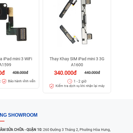
40
1 - 
 iPad mini 3 WiFi
Thay Khay SIM iPad mini 3 3G
A1599
A1600
0đ
340.000đ
408.000đ
440.000đ
t
1 - 2 giờ
Bảo hành vĩnh viễn
Kiểm tra dịch vụ khi nhận lại máy
ỐNG SHOWROOM
ÂM SỬA CHỮA - QUẬN 10:
260 Đường 3 Tháng 2, Phường Hòa Hưng,