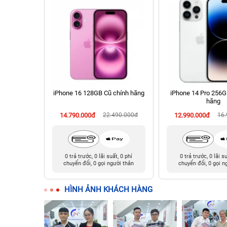
hính hãng
iPhone 16 128GB Cũ chính hãng
iPhone 14 Pro 256G
hãng
90.000đ
14.790.000đ
22.490.000đ
12.990.000đ
16
t, 0 phí
0 trả trước, 0 lãi suất, 0 phí
0 trả trước, 0 lãi s
ười thân
chuyển đổi, 0 gọi người thân
chuyển đổi, 0 gọi n
HÌNH ẢNH KHÁCH HÀNG