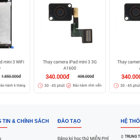
d mini 3 WiFi
Thay camera iPad mini 3 3G
Thay camera
9
A1600
340.000đ
340.00
1.850.000đ
408.000đ
30 - 45 phút
30 - 45 phú
Bảo hành 6 tháng
Bảo hành vĩnh viễn
 TIN & CHÍNH SÁCH
ĐÀO TẠO
HỆ TH
TRUNG T
u
Đăng ký học thử MIỄN PHÍ