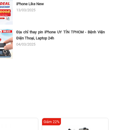
iPhone Like New
13/03/2025
Địa chỉ thay pin iPhone UY TÍN TPHCM - Bệnh Viện
Điện Thoại, Laptop 24h
04/03/2025
Giảm 22%
Giảm 16%
Thay 