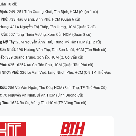
uận 10 cũ)
Định:
249 -251 Trần Quang Khải, Tân Định, HCM (Quận 1 cũ)
 Phú:
733 Hậu Giang, Bình Phú, HCM (Quận 6 cũ)
 Hưng:
481A Nguyễn Thị Thập, Tân Hưng, HCM (Quận 7 cũ)
 Củi:
507 Tùng Thiện Vương, Xóm Củi, HCM (Quận 8 cũ)
g Mỹ Tây:
23M Nguyễn Ảnh Thủ, Trung Mỹ Tây, HCM (Q.12 cũ)
Sơn Nhất:
198 Hoàng Văn Thụ, Tân Sơn Nhất, HCM (Tân Bình cũ)
Vấp:
389 Quang Trung, Gò Vấp, HCM (Q. Gò Vấp cũ)
 Phú:
625 - 625A Âu Cơ, Tân Phú, HCM (Quận Tân Phú cũ)
g Nhơn Phú:
326 Lê Văn Việt, Tăng Nhơn Phú, HCM (Q.9 TP. Thủ Đức
 Đức:
256 Võ Văn Ngân, Thủ Đức, HCM (Bình Thọ, TP. Thủ Đức Cũ)
n:
70 Nguyễn An Ninh, Dĩ An, HCM (Bình Dương Cũ)
g Tàu:
162A Ba Cu, Vũng Tàu, HCM (TP. Vũng Tàu cũ)