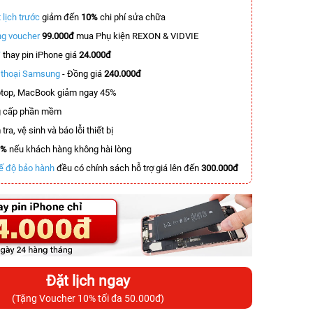
 lịch trước
giảm đến
10%
chi phí sửa chữa
g voucher
99.000đ
mua Phụ kiện REXON & VIDVIE
T
thay pin iPhone giá
24.000đ
n thoại Samsung
- Đồng giá
240.000đ
top, MacBook giảm ngay 45%
 cấp phần mềm
tra, vệ sinh và báo lỗi thiết bị
0%
nếu khách hàng không hài lòng
ế độ bảo hành
đều có chính sách hỗ trợ giá lên đến
300.000đ
Đặt lịch ngay
(Tặng Voucher 10% tối đa 50.000đ)
-6.000.000đ
-4.000.000đ