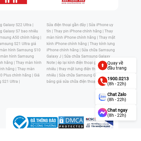
 Galaxy S22 Ultra |
Sửa điện thoại gần đây |
Sửa iPhone uy
g Galaxy S7 bao nhiêu
tín |
Thay pin iPhone chính hãng |
Thay
msung A50 chính hãng |
màn hình iPhone chính hãng |
Thay mặt
amsung S21 Ultra giá
kính iPhone chính hãng |
Thay kính lưng
 màn hình Samsung S10
iPhone chính hãng |
Sửa chữa Samsung
 màn hình Samsung
Galaxy J |
Sửa chữa Samsung Galaxy
nh hãng |
Thay màn hình
Note |
ép lại kính điện thoại giá bao
Quay về
đầu trang
nh hãng |
Thay màn
nhiêu |
thay mặt lưng điện thoại giá bao
0 Plus chính hãng |
Giá
nhiêu |
Sửa chữa Samsung Galaxy S |
1900.0213
 S21 Ultra |
bảng giá sửa chữa điện thoại samsung |
(8h - 22h)
Chat Zalo
(8h - 22h)
Chat ngay
(8h - 22h)