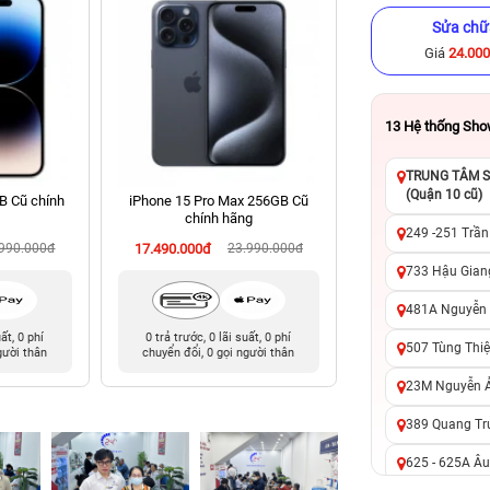
Sửa chữ
Giá
24.00
13
Hệ thống Sh
TRUNG TÂM SỬ
(Quận 10 cũ)
B Cũ chính
iPhone 15 Pro Max 256GB Cũ
iPhone 14 Pro Ma
chính hãng
chính hã
249 -251 Trần
.990.000đ
17.490.000đ
23.990.000đ
16.490.000đ
24
733 Hậu Giang
481A Nguyễn T
uất, 0 phí
0 trả trước, 0 lãi suất, 0 phí
0 trả trước, 0 lãi 
507 Tùng Thiệ
gười thân
chuyển đổi, 0 gọi người thân
chuyển đổi, 0 gọi 
23M Nguyễn Ản
389 Quang Tru
625 - 625A Âu