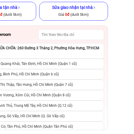
a tận nhà
Sửa giao nhận tại nhà
0đ
(dưới 5km)
Giá
0đ
(dưới 5km)
owroom
A CHỮA: 260 Đường 3 Tháng 2, Phường Hòa Hưng, TP.HCM
x 512GB cũ
iPhone 15 Pro 128GB Cũ chính
iPhone 11 Pro M
ng
hãng
chính h
 Quang Khải, Tân Định, Hồ Chí Minh (Quận 1 cũ)
.990.000đ
13.990.000đ
19.990.000đ
4.990.000đ
8
, Bình Phú, Hồ Chí Minh (Quận 6 cũ)
hị Thập, Tân Hưng, Hồ Chí Minh (Quận 7 cũ)
suất, 0 phí
0 trả trước, 0 lãi suất, 0 phí
0 trả trước, 0 lãi
n Vương, Xóm Củi, Hồ Chí Minh (Quận 8 cũ)
người thân
chuyển đổi, 0 gọi người thân
chuyển đổi, 0 gọi
h Thủ, Trung Mỹ Tây, Hồ Chí Minh (Q.12 cũ)
ng, Gò Vấp, Hồ Chí Minh (Q. Gò Vấp cũ)
 Cơ, Tân Phú, Hồ Chí Minh (Quận Tân Phú cũ)