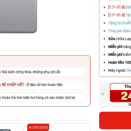
[1.7–31.8]
Đặt
[1.7–31.8]
Tặn
Tặng 20 SUẤ
Thay pin điệ
Sửa
chữa Lap
Miễn phí
nâng
Miễn phí
kiểm 
Hoàn tiền 10
Máy ngoài
Ch
Giá luôn công khai, không phụ phí ẩn
RẺ CHẤP HẾT
- Ở đâu rẻ hơn hoàn tiền
Hoàn trả linh kiện hư hỏng có xác nhận chữ ký
-6.500.000đ
-8.500.000đ