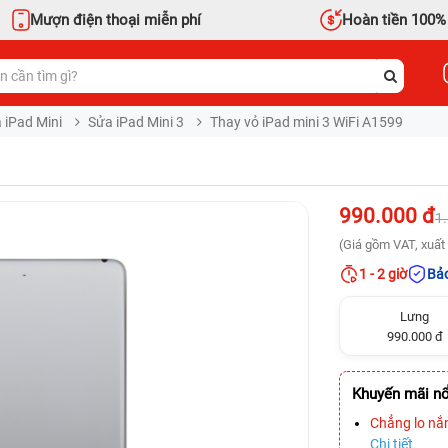
Mượn điện thoại miễn phí
Hoàn tiền 100%
 iPad Mini
Sửa iPad Mini 3
Thay vỏ iPad mini 3 WiFi A1599
990.000 đ
1
(Giá gồm VAT, xuất 
1 - 2 giờ
Bảo
Lưng
990.000 đ
Khuyến mãi nổ
Chẳng lo nắ
Chi tiết