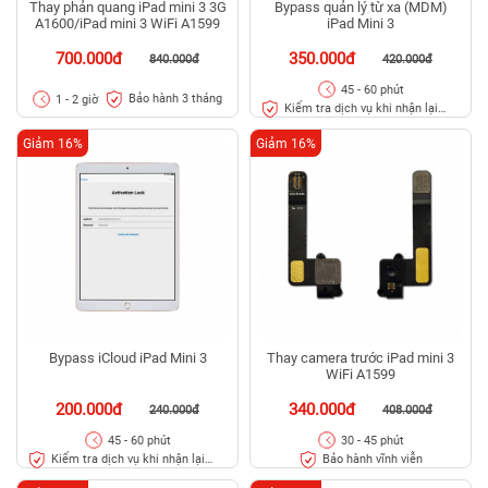
Thay phản quang iPad mini 3 3G
Bypass quản lý từ xa (MDM)
A1600/iPad mini 3 WiFi A1599
iPad Mini 3
700.000đ
350.000đ
840.000đ
420.000đ
45 - 60 phút
Bảo hành 3 tháng
1 - 2 giờ
Kiểm tra dịch vụ khi nhận lại
máy
Giảm 16%
Giảm 16%
Bypass iCloud iPad Mini 3
Thay camera trước iPad mini 3
WiFi A1599
200.000đ
340.000đ
240.000đ
408.000đ
45 - 60 phút
30 - 45 phút
Kiểm tra dịch vụ khi nhận lại
Bảo hành vĩnh viễn
máy