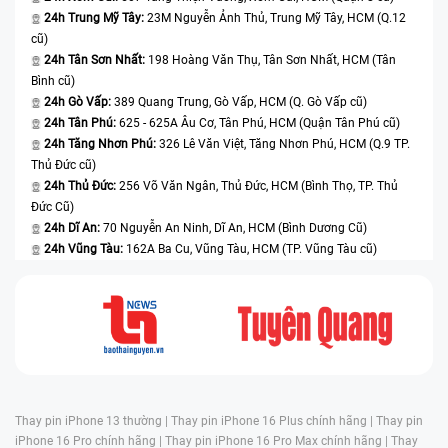
24h Trung Mỹ Tây:
23M Nguyễn Ảnh Thủ, Trung Mỹ Tây, HCM (Q.12
cũ)
24h Tân Sơn Nhất:
198 Hoàng Văn Thụ, Tân Sơn Nhất, HCM (Tân
Bình cũ)
24h Gò Vấp:
389 Quang Trung, Gò Vấp, HCM (Q. Gò Vấp cũ)
24h Tân Phú:
625 - 625A Âu Cơ, Tân Phú, HCM (Quận Tân Phú cũ)
24h Tăng Nhơn Phú:
326 Lê Văn Việt, Tăng Nhơn Phú, HCM (Q.9 TP.
Thủ Đức cũ)
24h Thủ Đức:
256 Võ Văn Ngân, Thủ Đức, HCM (Bình Thọ, TP. Thủ
Đức Cũ)
24h Dĩ An:
70 Nguyễn An Ninh, Dĩ An, HCM (Bình Dương Cũ)
24h Vũng Tàu:
162A Ba Cu, Vũng Tàu, HCM (TP. Vũng Tàu cũ)
Thay pin iPhone 13 thường |
Thay pin iPhone 16 Plus chính hãng |
Thay pin
iPhone 16 Pro chính hãng |
Thay pin iPhone 16 Pro Max chính hãng |
Thay