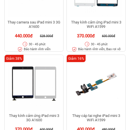
Thay camera sau iPad mini 3 3G
Thay kính cảm ứng iPad mini 3
A1600
WiFi A1599
440.000đ
370.000đ
528.000đ
600.000đ
30 - 45 phút
30 - 45 phút
Bảo hành vĩnh viễn
Bảo hành vĩnh viễn, Bao rơi vỡ
Giảm 38%
Giảm 16%
Thay kính cảm ứng iPad mini 3
Thay cáp tai nghe iPad mini 3
3G A1600
WiFi A1599
370.000đ
400.000đ
600.000đ
480.000đ