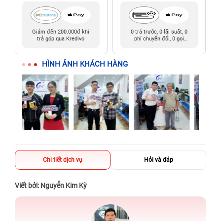
Giảm đến 200.000đ khi
0 trả trước, 0 lãi suất, 0
trả góp qua Kredivo
phí chuyển đổi, 0 gọi
người thân
HÌNH ẢNH KHÁCH HÀNG
Chi tiết dịch vụ
Hỏi và đáp
Viết bởi: Nguyễn Kim Kỳ