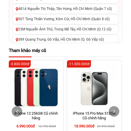
481A Nguyễn Thị Thập, Tân Hưng, Hồ Chí Minh (Quận 7 cũ)
507 Tùng Thiện Vương, Xóm Củi, Hồ Chí Minh (Quận 8 cũ)
23M Nguyễn Ảnh Thủ, Trung Mỹ Tây, Hồ Chí Minh (Q.12 cũ)
389 Quang Trung, Gò Vấp, Hồ Chí Minh (Q. Gò Vấp cũ)
625 - 625A Âu Cơ, Tân Phú, Hồ Chí Minh (Quận Tân Phú cũ)
Tham khảo máy cũ
326 Lê Văn Việt, Tăng Nhơn Phú, Hồ Chí Minh (Q.9 TP. Thủ
-5.800.000đ
-11.000.000đ
-6
Đức cũ)
256 Võ Văn Ngân, Thủ Đức, Hồ Chí Minh (Bình Thọ, TP. Thủ
Đức Cũ)
70 Nguyễn An Ninh, Dĩ An, Hồ Chí Minh (Bình Dương Cũ)
24h Vũng Tàu: 162A Ba Cu, Vũng Tàu, Hồ Chí Minh (TP. Vũng
Tàu cũ)
iPhone 12 256GB Cũ chính
iPhone 15 Pro Max 512GB
198 Hoàng Văn Thụ, Tân Sơn Nhất, Hồ Chí Minh (Tân Bình
hãng
Cũ chính hãng
cũ)
6.990.000đ
18.990.000đ
12.790.000đ
29.990.000đ