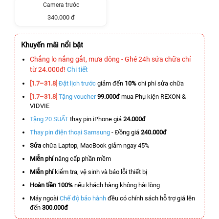
Camera trước
340.000 đ
Khuyến mãi nổi bật
Chẳng lo nắng gắt, mưa dông - Ghé 24h sửa chữa chỉ
từ 24.000đ!
Chi tiết
[1.7–31.8]
Đặt lịch trước
giảm đến
10%
chi phí sửa chữa
[1.7–31.8]
Tặng voucher
99.000đ
mua Phụ kiện REXON &
VIDVIE
Tặng 20 SUẤT
thay pin iPhone giá
24.000đ
Thay pin điện thoại Samsung
- Đồng giá
240.000đ
Sửa
chữa Laptop, MacBook giảm ngay 45%
Miễn phí
nâng cấp phần mềm
Miễn phí
kiểm tra, vệ sinh và báo lỗi thiết bị
Hoàn tiền 100%
nếu khách hàng không hài lòng
Máy ngoài
Chế độ bảo hành
đều có chính sách hỗ trợ giá lên
đến
300.000đ