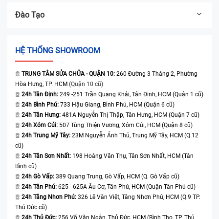
Đào Tạo
HỆ THỐNG SHOWROOM
TRUNG TÂM SỬA CHỮA - QUẬN 10:
260 Đường 3 Tháng 2, Phường
Hòa Hưng, TP. HCM
(Quận 10 cũ)
24h Tân Định:
249 -251 Trần Quang Khải, Tân Định, HCM (Quận 1 cũ)
24h Bình Phú:
733 Hậu Giang, Bình Phú, HCM (Quận 6 cũ)
24h Tân Hưng:
481A Nguyễn Thị Thập, Tân Hưng, HCM (Quận 7 cũ)
24h Xóm Củi:
507 Tùng Thiện Vương, Xóm Củi, HCM (Quận 8 cũ)
24h Trung Mỹ Tây:
23M Nguyễn Ảnh Thủ, Trung Mỹ Tây, HCM (Q.12
cũ)
24h Tân Sơn Nhất:
198 Hoàng Văn Thụ, Tân Sơn Nhất, HCM (Tân
Bình cũ)
24h Gò Vấp:
389 Quang Trung, Gò Vấp, HCM (Q. Gò Vấp cũ)
24h Tân Phú:
625 - 625A Âu Cơ, Tân Phú, HCM (Quận Tân Phú cũ)
24h Tăng Nhơn Phú:
326 Lê Văn Việt, Tăng Nhơn Phú, HCM (Q.9 TP.
Thủ Đức cũ)
24h Thủ Đức:
256 Võ Văn Ngân, Thủ Đức, HCM (Bình Thọ, TP. Thủ