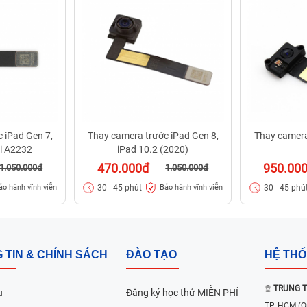
 iPad Gen 7,
Thay camera trước iPad Gen 8,
Thay camera
Fi A2232
iPad 10.2 (2020)
470.000đ
950.00
1.050.000đ
1.050.000đ
30 - 45 phút
30 - 45 phú
ảo hành vĩnh viễn
Bảo hành vĩnh viễn
 TIN & CHÍNH SÁCH
ĐÀO TẠO
HỆ TH
TRUNG T
u
Đăng ký học thử MIỄN PHÍ
TP. HCM
(Q