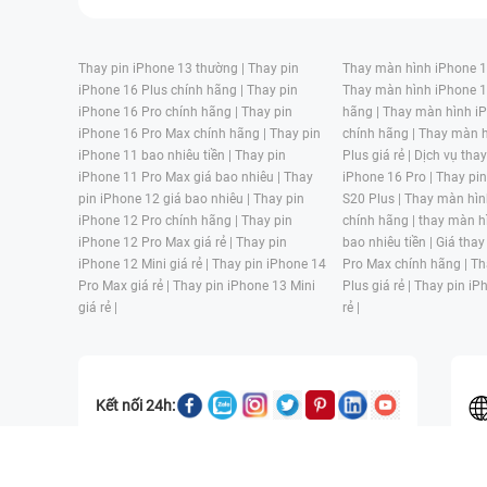
Thay pin iPhone 13 thường |
Thay pin
Thay màn hình iPhone 15
iPhone 16 Plus chính hãng |
Thay pin
Thay màn hình iPhone 1
iPhone 16 Pro chính hãng |
Thay pin
hãng |
Thay màn hình iP
iPhone 16 Pro Max chính hãng |
Thay pin
chính hãng |
Thay màn h
iPhone 11 bao nhiêu tiền |
Thay pin
Plus giá rẻ |
Dịch vụ tha
iPhone 11 Pro Max giá bao nhiêu |
Thay
iPhone 16 Pro |
Thay pi
pin iPhone 12 giá bao nhiêu |
Thay pin
S20 Plus |
Thay màn hìn
iPhone 12 Pro chính hãng |
Thay pin
chính hãng |
thay màn h
iPhone 12 Pro Max giá rẻ |
Thay pin
bao nhiêu tiền |
Giá thay
iPhone 12 Mini giá rẻ |
Thay pin iPhone 14
Pro Max chính hãng |
Th
Pro Max giá rẻ |
Thay pin iPhone 13 Mini
Plus giá rẻ |
Thay pin iP
giá rẻ |
rẻ |
Kết nối 24h:
CÔNG TY TNHH MỘT THÀNH VIÊN ĐÀO TẠO KỸ THUẬT VÀ THƯƠN