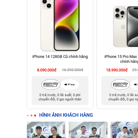
chính hãng
iPhone 14 128GB Cũ chính hãng
iPhone 15 Pro Max
chính hãn
90.000đ
8.090.000đ
16.390.000đ
18.990.000đ
29
t, 0 phí
0 trả trước, 0 lãi suất, 0 phí
0 trả trước, 0 lãi s
ười thân
chuyển đổi, 0 gọi người thân
chuyển đổi, 0 gọi n
HÌNH ẢNH KHÁCH HÀNG