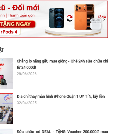
ệt, Tăng Nhơn Phú, Hồ Chí Minh (Q.9 TP. Thủ Đức cũ)
ân, Thủ Đức, Hồ Chí Minh (Bình Thọ, TP. Thủ Đức Cũ)
Ninh, Dĩ An, Hồ Chí Minh (Bình Dương Cũ)
 162A Ba Cu, Vũng Tàu, Hồ Chí Minh (TP. Vũng Tàu cũ)
 Thụ, Tân Sơn Nhất, Hồ Chí Minh (Tân Bình cũ)
ẬT
Chẳng lo nắng gắt, mưa giông - Ghé 24h sửa chữa chỉ
từ 24.000đ!
28/06/2026
Địa chỉ thay màn hình iPhone Quận 1 UY TÍN, lấy liền
02/04/2025
Sửa chữa có DEAL - TẶNG Voucher 200.000đ mua