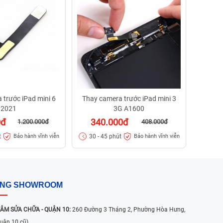
34
30 - 
 trước iPad mini 6
Thay camera trước iPad mini 3
2021
3G A1600
0đ
340.000đ
1.200.000đ
408.000đ
t
30 - 45 phút
Bảo hành vĩnh viễn
Bảo hành vĩnh viễn
ỐNG SHOWROOM
ÂM SỬA CHỮA - QUẬN 10:
260 Đường 3 Tháng 2, Phường Hòa Hưng,
uận 10 cũ)