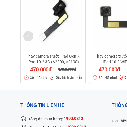
Thay camera trước iPad Gen 7,
Thay camera trước
iPad 10.2 3G (A2200, A2198)
iPad 10.2 Wi
470.000đ
470.000đ
1.050.000đ
30 - 45 phút
30 - 45 phút
Bảo hành vĩnh viễn
B
THÔNG TIN LIÊN HỆ
THÔNG
1900.0213
Tổng đài mua hàng:
Giới thiệ
1900.0213