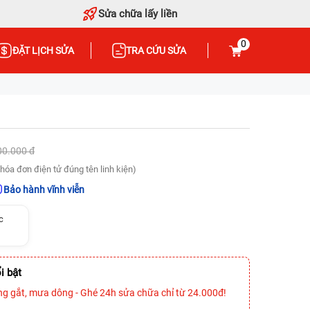
Sửa chữa lấy liền
0
ĐẶT LỊCH SỬA
TRA CỨU SỬA
00.000 đ
hóa đơn điện tử đúng tên linh kiện)
Bảo hành vĩnh viễn
c
i bật
ng gắt, mưa dông - Ghé 24h sửa chữa chỉ từ 24.000đ!