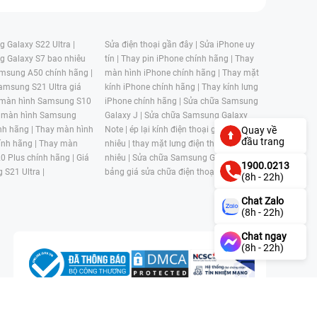
 Galaxy S22 Ultra |
Sửa điện thoại gần đây |
Sửa iPhone uy
g Galaxy S7 bao nhiêu
tín |
Thay pin iPhone chính hãng |
Thay
msung A50 chính hãng |
màn hình iPhone chính hãng |
Thay mặt
amsung S21 Ultra giá
kính iPhone chính hãng |
Thay kính lưng
 màn hình Samsung S10
iPhone chính hãng |
Sửa chữa Samsung
 màn hình Samsung
Galaxy J |
Sửa chữa Samsung Galaxy
nh hãng |
Thay màn hình
Note |
ép lại kính điện thoại giá bao
Quay về
đầu trang
nh hãng |
Thay màn
nhiêu |
thay mặt lưng điện thoại giá bao
0 Plus chính hãng |
Giá
nhiêu |
Sửa chữa Samsung Galaxy S |
1900.0213
 S21 Ultra |
bảng giá sửa chữa điện thoại samsung |
(8h - 22h)
Chat Zalo
(8h - 22h)
Chat ngay
(8h - 22h)
n, Phường 4, Quận 11, Thành phố Hồ Chí Minh, Việt Nam