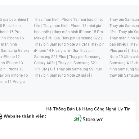
 giá bao nhiêu |
Thay màn hình iPhone 12 mini bao nhiêu
Thay pin Samsung
5 Plus chính
tiền |
Thay màn hình iPhone 13 mini giá
Thay pin Samsun
hone 15 Pro
bao nhiêu |
thay màn hình iPhone 15 Pro
tiền |
Thay pin Sa
ình iPhone 16
Max giá rẻ |
Giá Thay pin Samsung S22 |
Thay màn hình S
y màn hình
Thay pin Samsung Note 8 HCM |
Thay pin
bao nhiêu |
Thay
n Samsung Galaxy
iPhone 14 Plus giá rẻ |
Giá Thay pin
Plus giá rẻ |
Thay
h iPhone 12
Samsung S21 Plus |
Thay pin Samsung
Note 20 Ultra chí
ình iPhone 13
Galaxy A02s |
Thay pin Samsung S21
Samsung A12 chí
 pin iPhone 13
TPHCM |
Giá Thay pin Samsung S9 Plus |
hình Samsung S2
ay pin iPhone 15
Thay pin Samsung Note 20 giá rẻ |
thay pin Samsung
hone 11 Pro giá
Hệ Thống Bán Lẻ Hàng Công Nghệ Uy Tín
Website thành viên:
G MẠI HAI BỐN GIỜ Mã số thuế: 0305245702 Địa chỉ: 122/12G Tạ uyê