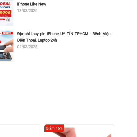
iPhone Like New
13/03/2025
Địa chỉ thay pin iPhone UY TÍN TPHCM - Bệnh Viện
Điện Thoại, Laptop 24h
04/03/2025
Giảm 16%
Giảm 16%
Thay c