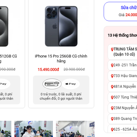
Sửa chữ
Giá
24.00
13
Hệ thống Sh
TRUNG TÂM SỬ
(Quận 10 cũ)
 512GB Cũ
iPhone 15 Pro 256GB Cũ chính
iPhone 8 Plus 64G
g
hãng
hãng
249 -251 Trần
.990.000đ
15.490.000đ
20.900.000đ
2.590.000đ
8
733 Hậu Giang
481A Nguyễn T
uất, 0 phí
0 trả trước, 0 lãi suất, 0 phí
0 trả trước, 0 lãi 
507 Tùng Thiệ
gười thân
chuyển đổi, 0 gọi người thân
chuyển đổi, 0 gọi 
23M Nguyễn Ản
389 Quang Tru
625 - 625A Âu