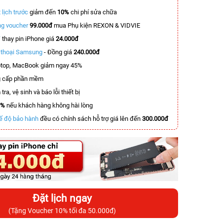
 lịch trước
giảm đến
10%
chi phí sửa chữa
g voucher
99.000đ
mua Phụ kiện REXON & VIDVIE
T
thay pin iPhone giá
24.000đ
n thoại Samsung
- Đồng giá
240.000đ
top, MacBook giảm ngay 45%
 cấp phần mềm
tra, vệ sinh và báo lỗi thiết bị
0%
nếu khách hàng không hài lòng
ế độ bảo hành
đều có chính sách hỗ trợ giá lên đến
300.000đ
Đặt lịch ngay
(Tặng Voucher 10% tối đa 50.000đ)
-3.000.000đ
-6.000.000đ