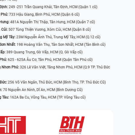
Định:
249 -251 Trần Quang Khải, Tân Định, HCM (Quận 1 cũ)
 Phú:
733 Hậu Giang, Bình Phú, HCM (Quận 6 cũ)
 Hưng:
481A Nguyễn Thị Thập, Tân Hưng, HCM (Quận 7 cũ)
 Củi:
507 Tùng Thiện Vương, Xóm Củi, HCM (Quận 8 cũ)
g Mỹ Tây:
23M Nguyễn Ảnh Thủ, Trung Mỹ Tây, HCM (Q.12 cũ)
Sơn Nhất:
198 Hoàng Văn Thụ, Tân Sơn Nhất, HCM (Tân Bình cũ)
Vấp:
389 Quang Trung, Gò Vấp, HCM (Q. Gò Vấp cũ)
 Phú:
625 - 625A Âu Cơ, Tân Phú, HCM (Quận Tân Phú cũ)
g Nhơn Phú:
326 Lê Văn Việt, Tăng Nhơn Phú, HCM (Q.9 TP. Thủ Đức
 Đức:
256 Võ Văn Ngân, Thủ Đức, HCM (Bình Thọ, TP. Thủ Đức Cũ)
n:
70 Nguyễn An Ninh, Dĩ An, HCM (Bình Dương Cũ)
g Tàu:
162A Ba Cu, Vũng Tàu, HCM (TP. Vũng Tàu cũ)