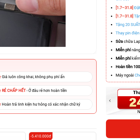
[1.7–31.8]
Đặt
[1.7–31.8]
Tặn
Tặng 20 SUẤ
Thay pin điệ
Sửa
chữa Lap
Miễn phí
nâng
Miễn phí
kiểm 
Hoàn tiền 10
Máy ngoài
Ch
Giá luôn công khai, không phụ phí ẩn
RẺ CHẤP HẾT
- Ở đâu rẻ hơn hoàn tiền
Hoàn trả linh kiện hư hỏng có xác nhận chữ ký
-5.410.000đ
-5.700.000đ