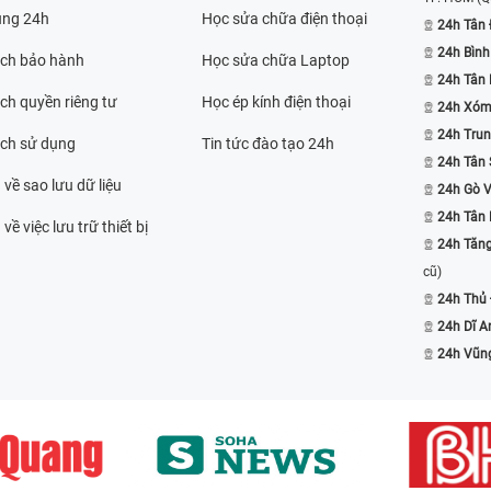
ụng 24h
Học sửa chữa điện thoại
24h Tân 
24h Bình
ách bảo hành
Học sửa chữa Laptop
24h Tân
ch quyền riêng tư
Học ép kính điện thoại
24h Xóm
24h Trun
ách sử dụng
Tin tức đào tạo 24h
24h Tân 
 về sao lưu dữ liệu
24h Gò 
24h Tân
về việc lưu trữ thiết bị
24h Tăn
cũ)
24h Thủ
24h Dĩ A
24h Vũn