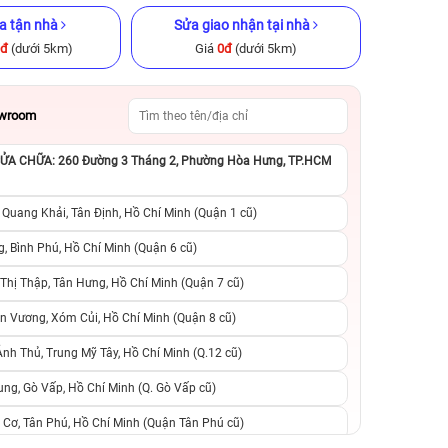
a tận nhà
Sửa giao nhận tại nhà
0đ
(dưới 5km)
Giá
0đ
(dưới 5km)
owroom
A CHỮA: 260 Đường 3 Tháng 2, Phường Hòa Hưng, TP.HCM
B Cũ chính
iPhone 12 Pro 128GB Cũ chính
iPhone XS Max 25
hãng
hãng
 Quang Khải, Tân Định, Hồ Chí Minh (Quận 1 cũ)
.290.000đ
6.990.000đ
9.990.000đ
5.790.000đ
1
, Bình Phú, Hồ Chí Minh (Quận 6 cũ)
hị Thập, Tân Hưng, Hồ Chí Minh (Quận 7 cũ)
suất, 0 phí
0 trả trước, 0 lãi suất, 0 phí
0 trả trước, 0 lãi
n Vương, Xóm Củi, Hồ Chí Minh (Quận 8 cũ)
người thân
chuyển đổi, 0 gọi người thân
chuyển đổi, 0 gọi
h Thủ, Trung Mỹ Tây, Hồ Chí Minh (Q.12 cũ)
ng, Gò Vấp, Hồ Chí Minh (Q. Gò Vấp cũ)
 Cơ, Tân Phú, Hồ Chí Minh (Quận Tân Phú cũ)