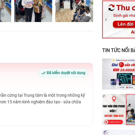
326 Lê Văn Vi
256 Võ Văn Ng
70 Nguyễn An 
24h Vũng Tàu:
198 Hoàng Văn
TIN TỨC NỔI B
Đã kiểm duyệt nội dung
Phần cứng tại Trung tâm là một trong những kỹ
 hơn 15 năm kinh nghiệm đào tạo - sửa chữa