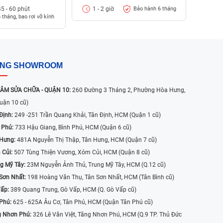
45 - 60 phút
1 - 2 giờ
Bảo hành 6 tháng
 tháng, bao rơi vỡ kính
ỐNG SHOWROOM
ÂM SỬA CHỮA - QUẬN 10:
260 Đường 3 Tháng 2, Phường Hòa Hưng,
uận 10 cũ)
Định:
249 -251 Trần Quang Khải, Tân Định, HCM (Quận 1 cũ)
 Phú:
733 Hậu Giang, Bình Phú, HCM (Quận 6 cũ)
 Hưng:
481A Nguyễn Thị Thập, Tân Hưng, HCM (Quận 7 cũ)
 Củi:
507 Tùng Thiện Vương, Xóm Củi, HCM (Quận 8 cũ)
g Mỹ Tây:
23M Nguyễn Ảnh Thủ, Trung Mỹ Tây, HCM (Q.12 cũ)
Sơn Nhất:
198 Hoàng Văn Thụ, Tân Sơn Nhất, HCM (Tân Bình cũ)
Vấp:
389 Quang Trung, Gò Vấp, HCM (Q. Gò Vấp cũ)
 Phú:
625 - 625A Âu Cơ, Tân Phú, HCM (Quận Tân Phú cũ)
g Nhơn Phú:
326 Lê Văn Việt, Tăng Nhơn Phú, HCM (Q.9 TP. Thủ Đức