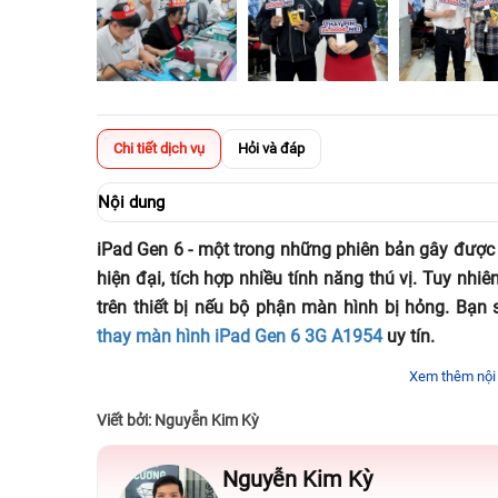
Chi tiết dịch vụ
Hỏi và đáp
Nội dung
iPad Gen 6 - một trong những phiên bản gây được ấ
hiện đại, tích hợp nhiều tính năng thú vị. Tuy nhiê
trên thiết bị nếu bộ phận màn hình bị hỏng. Bạn 
thay màn hình iPad Gen 6 3G A1954
uy tín.
Xem thêm nội
Giới thiệu đôi nét về iPad Gen 6
Viết bởi: Nguyễn Kim Kỳ
Sau thành công ra mắt sản phẩm iPad Gen 5, “nhà
cấu hình iPad Gen 6 mang lại điểm mạnh gì?
Nguyễn Kim Kỳ