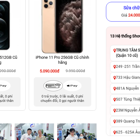
Sửa chữ
Giá
24.00
13
Hệ thống Sh
TRUNG TÂM SỬ
(Quận 10 cũ)
 512GB Cũ
iPhone 11 Pro 256GB Cũ chính
iPhone 15 128GB C
g
hãng
249 -251 Trần
.990.000đ
5.090.000đ
9.990.000đ
12.190.000đ
18
733 Hậu Giang
481A Nguyễn T
uất, 0 phí
0 trả trước, 0 lãi suất, 0 phí
0 trả trước, 0 lãi 
507 Tùng Thiệ
gười thân
chuyển đổi, 0 gọi người thân
chuyển đổi, 0 gọi 
23M Nguyễn Ản
389 Quang Tru
625 - 625A Âu