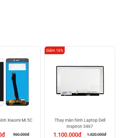
Giảm 16%
Giảm 16%
Thay
1.1
1 - 
ình Xiaomi Mi 5C
Thay màn hình Laptop Dell
Inspiron 3467
0đ
1.100.000đ
960.000đ
1.320.000đ