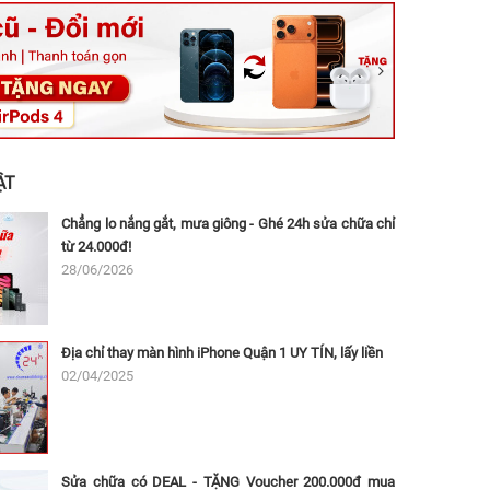
ệt, Tăng Nhơn Phú, Hồ Chí Minh (Q.9 TP. Thủ Đức cũ)
ân, Thủ Đức, Hồ Chí Minh (Bình Thọ, TP. Thủ Đức Cũ)
Ninh, Dĩ An, Hồ Chí Minh (Bình Dương Cũ)
 162A Ba Cu, Vũng Tàu, Hồ Chí Minh (TP. Vũng Tàu cũ)
 Thụ, Tân Sơn Nhất, Hồ Chí Minh (Tân Bình cũ)
ẬT
Chẳng lo nắng gắt, mưa giông - Ghé 24h sửa chữa chỉ
từ 24.000đ!
28/06/2026
Địa chỉ thay màn hình iPhone Quận 1 UY TÍN, lấy liền
02/04/2025
Sửa chữa có DEAL - TẶNG Voucher 200.000đ mua