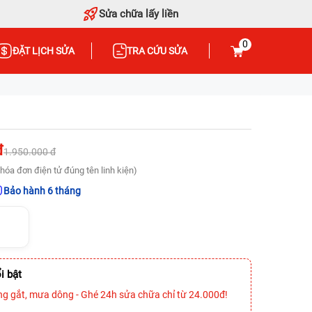
Sửa chữa lấy liền
0
ĐẶT LỊCH SỬA
TRA CỨU SỬA
đ
1.950.000 đ
hóa đơn điện tử đúng tên linh kiện)
Bảo hành 6 tháng
i bật
ng gắt, mưa dông - Ghé 24h sửa chữa chỉ từ 24.000đ!