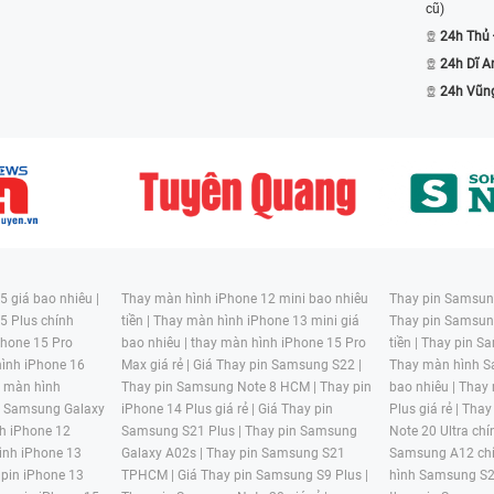
thiện khả năng hoạt động dài lâu hơn cho
cũ)
24h Thủ
24h Dĩ A
ảng màu sắc.. xuất hiện dày đặc trên chiếc
24h Vũn
ẹp như ban đầu và gây ảnh hưởng đến quá
 thao tác trên máy lúc được lúc không, làm
 giá bao nhiêu |
Thay màn hình iPhone 12 mini bao nhiêu
Thay pin Samsung
5 Plus chính
tiền |
Thay màn hình iPhone 13 mini giá
Thay pin Samsun
hone 15 Pro
bao nhiêu |
thay màn hình iPhone 15 Pro
tiền |
Thay pin Sa
ình iPhone 16
Max giá rẻ |
Giá Thay pin Samsung S22 |
Thay màn hình S
y màn hình
Thay pin Samsung Note 8 HCM |
Thay pin
bao nhiêu |
Thay
n Samsung Galaxy
iPhone 14 Plus giá rẻ |
Giá Thay pin
Plus giá rẻ |
Thay
h iPhone 12
Samsung S21 Plus |
Thay pin Samsung
Note 20 Ultra chí
ình iPhone 13
Galaxy A02s |
Thay pin Samsung S21
Samsung A12 chí
 pin iPhone 13
TPHCM |
Giá Thay pin Samsung S9 Plus |
hình Samsung S2