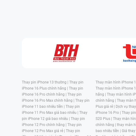
phải tiến hành thay màn hình mới nếu muốn cải 
thiết bị.
Hàng loạt sọc dọc, sọc ngang, vệt đen hay các m
iPad làm bộ phận màn hình của bạn mất đi vẻ đ
trình sử dụng máy. Hơn nữa, khiến bạn thực hiện
bạn khó chịu khi mỗi lần dùng đến iPad Gen 6.
Thay pin iPhone 13 thường |
Thay pin
Thay màn hình iPhone 15
iPhone 16 Plus chính hãng |
Thay pin
Thay màn hình iPhone 1
iPhone 16 Pro chính hãng |
Thay pin
hãng |
Thay màn hình iP
iPhone 16 Pro Max chính hãng |
Thay pin
chính hãng |
Thay màn h
iPhone 11 bao nhiêu tiền |
Thay pin
Plus giá rẻ |
Dịch vụ tha
iPhone 11 Pro Max giá bao nhiêu |
Thay
iPhone 16 Pro |
Thay pi
pin iPhone 12 giá bao nhiêu |
Thay pin
S20 Plus |
Thay màn hìn
iPhone 12 Pro chính hãng |
Thay pin
chính hãng |
thay màn h
iPhone 12 Pro Max giá rẻ |
Thay pin
bao nhiêu tiền |
Giá thay