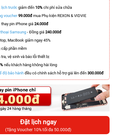
 lịch trước
giảm đến
10%
chi phí sửa chữa
g voucher
99.000đ
mua Phụ kiện REXON & VIDVIE
T
thay pin iPhone giá
24.000đ
n thoại Samsung
- Đồng giá
240.000đ
top, MacBook giảm ngay 45%
 cấp phần mềm
tra, vệ sinh và báo lỗi thiết bị
0%
nếu khách hàng không hài lòng
ế độ bảo hành
đều có chính sách hỗ trợ giá lên đến
300.000đ
Đặt lịch ngay
(Tặng Voucher 10% tối đa 50.000đ)
-6.200.000đ
-8.300.000đ