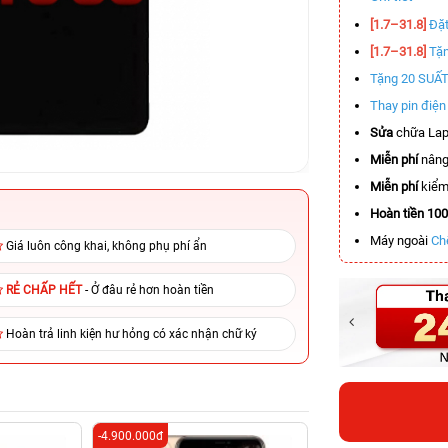
[1.7–31.8]
Đặt
[1.7–31.8]
Tặn
Tặng 20 SUẤ
Thay pin điệ
Sửa
chữa Lap
Miễn phí
nâng
Miễn phí
kiểm 
Hoàn tiền 10
Máy ngoài
Ch
Giá luôn công khai, không phụ phí ẩn
RẺ CHẤP HẾT
- Ở đâu rẻ hơn hoàn tiền
Hoàn trả linh kiện hư hỏng có xác nhận chữ ký
-4.900.000đ
-6.100.000đ