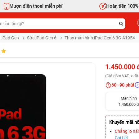
Mượn điện thoại miễn phí
Hoàn tiền 100%
 iPad Gen
Sửa iPad Gen 6
Thay màn hình iPad Gen 6 3G A1954
1.450.000 
(Giá gồm VAT, xuất 
60 - 90 phút
Màn hình
1.450.000 đ
Khuyến mãi nổ
Chẳng lo nắ
Chi tiết