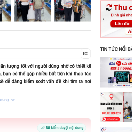
326 Lê Văn Vi
256 Võ Văn Ng
70 Nguyễn An 
24h Vũng Tàu:
198 Hoàng Văn
TIN TỨC NỔI B
n tượng tốt với người dùng nhờ có thiết kế
n, bạn có thể gặp nhiều bất tiện khi thao tác
sẽ dễ dàng kiểm soát vấn đề khi tìm ra nơi
 dung
 Táo” cho ra mắt iPad Gen 6 tiếp nối. Vậy
Đã kiểm duyệt nội dung