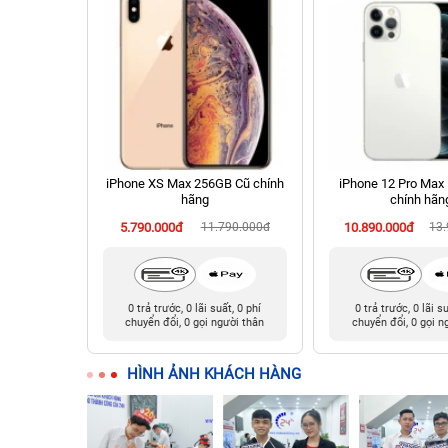
 Cũ chính
iPhone XS Max 256GB Cũ chính
iPhone 12 Pro Max
hãng
chính hãn
90.000đ
5.790.000đ
11.790.000đ
10.890.000đ
13
t, 0 phí
0 trả trước, 0 lãi suất, 0 phí
0 trả trước, 0 lãi s
ười thân
chuyển đổi, 0 gọi người thân
chuyển đổi, 0 gọi n
HÌNH ẢNH KHÁCH HÀNG