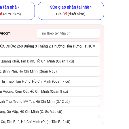
a tận nhà
Sửa giao nhận tại nhà
0đ
(dưới 5km)
Giá
0đ
(dưới 5km)
owroom
A CHỮA: 260 Đường 3 Tháng 2, Phường Hòa Hưng, TP.HCM
ũ chính hãng
iPhone XS 512GB Cũ chính hãng
iPhone 14 128GB C
 Quang Khải, Tân Định, Hồ Chí Minh (Quận 1 cũ)
.290.000đ
4.790.000đ
10.990.000đ
8.090.000đ
1
, Bình Phú, Hồ Chí Minh (Quận 6 cũ)
hị Thập, Tân Hưng, Hồ Chí Minh (Quận 7 cũ)
suất, 0 phí
0 trả trước, 0 lãi suất, 0 phí
0 trả trước, 0 lãi
n Vương, Xóm Củi, Hồ Chí Minh (Quận 8 cũ)
người thân
chuyển đổi, 0 gọi người thân
chuyển đổi, 0 gọi
h Thủ, Trung Mỹ Tây, Hồ Chí Minh (Q.12 cũ)
ng, Gò Vấp, Hồ Chí Minh (Q. Gò Vấp cũ)
 Cơ, Tân Phú, Hồ Chí Minh (Quận Tân Phú cũ)