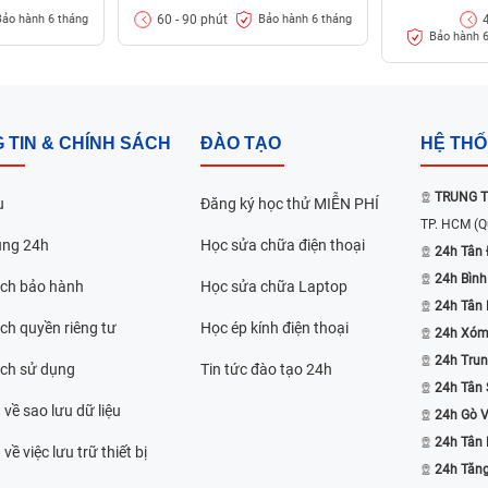
tròn, được Apple gọi là Liquid Retina.
60 - 90 phút
Bảo hành 6 tháng
Bảo hành 6 tháng
Bảo hành 6
ùng, nếu không may xảy ra lỗi hư hỏng trên
n cần phải tìm ngay chỗ
thay màn hình iPad
 TIN & CHÍNH SÁCH
ĐÀO TẠO
HỆ TH
 hãng giá bao nhiêu?
TRUNG T
nh Viện Điện Thoại, Laptop 24h :
u
Đăng ký học thử MIỄN PHÍ
TP. HCM
(Q
ụng 24h
Học sửa chữa điện thoại
24h Tân 
24h Bình
ách bảo hành
Học sửa chữa Laptop
ồng
24h Tân
ch quyền riêng tư
Học ép kính điện thoại
ồng
24h Xóm
24h Trun
ách sử dụng
Tin tức đào tạo 24h
ng có phát thêm chi phí)
24h Tân 
 về sao lưu dữ liệu
trong trường hợp nào?
24h Gò 
24h Tân
về việc lưu trữ thiết bị
c iPad, dưới đây là những biểu hiện mà cần
24h Tăn