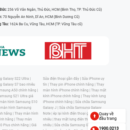
 Đức:
256 Võ Văn Ngân, Thủ Đức, HCM (Bình Thọ, TP. Thủ Đức Cũ)
n:
70 Nguyễn An Ninh, Dĩ An, HCM (Bình Dương Cũ)
g Tàu:
162A Ba Cu, Vũng Tàu, HCM (TP. Vũng Tàu cũ)
 Galaxy S22 Ultra |
Sửa điện thoại gần đây |
Sửa iPhone uy
g Galaxy S7 bao nhiêu
tín |
Thay pin iPhone chính hãng |
Thay
msung A50 chính hãng |
màn hình iPhone chính hãng |
Thay mặt
amsung S21 Ultra giá
kính iPhone chính hãng |
Thay kính lưng
 màn hình Samsung S10
iPhone chính hãng |
Sửa chữa Samsung
 màn hình Samsung
Galaxy J |
Sửa chữa Samsung Galaxy
nh hãng |
Thay màn hình
Note |
ép lại kính điện thoại giá bao
Quay về
đầu trang
nh hãng |
Thay màn
nhiêu |
thay mặt lưng điện thoại giá bao
0 Plus chính hãng |
Giá
nhiêu |
Sửa chữa Samsung Galaxy S |
1900.0213