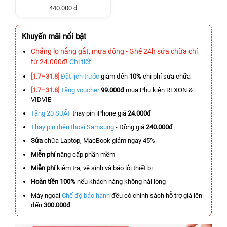
440.000 đ
Khuyến mãi nổi bật
Chẳng lo nắng gắt, mưa dông - Ghé 24h sửa chữa chỉ
từ 24.000đ!
Chi tiết
[1.7–31.8]
Đặt lịch trước
giảm đến
10%
chi phí sửa chữa
[1.7–31.8]
Tặng voucher
99.000đ
mua Phụ kiện REXON &
VIDVIE
Tặng 20 SUẤT
thay pin iPhone giá
24.000đ
Thay pin điện thoại Samsung
- Đồng giá
240.000đ
Sửa
chữa Laptop, MacBook giảm ngay 45%
Miễn phí
nâng cấp phần mềm
Miễn phí
kiểm tra, vệ sinh và báo lỗi thiết bị
Hoàn tiền 100%
nếu khách hàng không hài lòng
Máy ngoài
Chế độ bảo hành
đều có chính sách hỗ trợ giá lên
đến
300.000đ