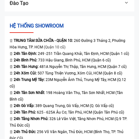
Đào Tạo
HỆ THỐNG SHOWROOM
TRUNG TÂM SỬA CHỮA - QUẬN 10:
260 Đường 3 Tháng 2, Phường
Hòa Hưng, TP. HCM
(Quận 10 cũ)
24h Tân Định:
249 -251 Trần Quang Khải, Tân Định, HCM (Quận 1 cũ)
24h Bình Phú:
733 Hậu Giang, Bình Phú, HCM (Quận 6 cũ)
24h Tân Hưng:
481A Nguyễn Thị Thập, Tân Hưng, HCM (Quận 7 cũ)
24h Xóm Củi:
507 Tùng Thiện Vương, Xóm Củi, HCM (Quận 8 cũ)
24h Trung Mỹ Tây:
23M Nguyễn Ảnh Thủ, Trung Mỹ Tây, HCM (Q.12
cũ)
24h Tân Sơn Nhất:
198 Hoàng Văn Thụ, Tân Sơn Nhất, HCM (Tân
Bình cũ)
24h Gò Vấp:
389 Quang Trung, Gò Vấp, HCM (Q. Gò Vấp cũ)
24h Tân Phú:
625 - 625A Âu Cơ, Tân Phú, HCM (Quận Tân Phú cũ)
24h Tăng Nhơn Phú:
326 Lê Văn Việt, Tăng Nhơn Phú, HCM (Q.9 TP.
Thủ Đức cũ)
24h Thủ Đức:
256 Võ Văn Ngân, Thủ Đức, HCM (Bình Thọ, TP. Thủ
Đức Cũ)