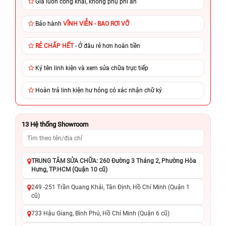
Giá luôn công khai, không phụ phí ẩn
Bảo hành
VĨNH VIỄN - BAO RƠI VỠ
RẺ CHẤP HẾT
- Ở đâu rẻ hơn hoàn tiền
Ký tên linh kiện và xem sửa chữa trực tiếp
Hoàn trả linh kiện hư hỏng có xác nhận chữ ký
13
Hệ thống Showroom
TRUNG TÂM SỬA CHỮA: 260 Đường 3 Tháng 2, Phường Hòa
Hưng, TP.HCM (Quận 10 cũ)
249 -251 Trần Quang Khải, Tân Định, Hồ Chí Minh (Quận 1
cũ)
733 Hậu Giang, Bình Phú, Hồ Chí Minh (Quận 6 cũ)