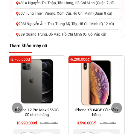
481A Nguyễn Thị Thập, Tân Hưng, Hồ Chí Minh (Quận 7 cũ)
507 Tùng Thiện Vương, Xóm Củi, Hồ Chí Minh (Quận 8 cũ)
23M Nguyễn Ảnh Thủ, Trung Mỹ Tây, Hồ Chí Minh (Q.12 cũ)
389 Quang Trung, Gò Vấp, Hồ Chí Minh (Q. Gò Vấp cũ)
625 - 625A Âu Cơ, Tân Phú, Hồ Chí Minh (Quận Tân Phú cũ)
Tham khảo máy cũ
326 Lê Văn Việt, Tăng Nhơn Phú, Hồ Chí Minh (Q.9 TP. Thủ
-2.700.000đ
-6.200.000đ
-6
Đức cũ)
256 Võ Văn Ngân, Thủ Đức, Hồ Chí Minh (Bình Thọ, TP. Thủ
Đức Cũ)
70 Nguyễn An Ninh, Dĩ An, Hồ Chí Minh (Bình Dương Cũ)
24h Vũng Tàu: 162A Ba Cu, Vũng Tàu, Hồ Chí Minh (TP. Vũng
Tàu cũ)
iPhone 12 Pro Max 256GB
iPhone XS 64GB Cũ chính
198 Hoàng Văn Thụ, Tân Sơn Nhất, Hồ Chí Minh (Tân Bình
Cũ chính hãng
hãng
cũ)
10.290.000đ
3.590.000đ
12.990.000đ
9.790.000đ