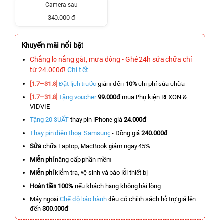
Camera sau
340.000 đ
Khuyến mãi nổi bật
Chẳng lo nắng gắt, mưa dông - Ghé 24h sửa chữa chỉ
từ 24.000đ!
Chi tiết
[1.7–31.8]
Đặt lịch trước
giảm đến
10%
chi phí sửa chữa
[1.7–31.8]
Tặng voucher
99.000đ
mua Phụ kiện REXON &
VIDVIE
Tặng 20 SUẤT
thay pin iPhone giá
24.000đ
Thay pin điện thoại Samsung
- Đồng giá
240.000đ
Sửa
chữa Laptop, MacBook giảm ngay 45%
Miễn phí
nâng cấp phần mềm
Miễn phí
kiểm tra, vệ sinh và báo lỗi thiết bị
Hoàn tiền 100%
nếu khách hàng không hài lòng
Máy ngoài
Chế độ bảo hành
đều có chính sách hỗ trợ giá lên
đến
300.000đ