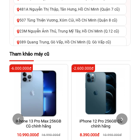
481A Nguyễn Thị Thập, Tân Hưng, Hồ Chí Minh (Quận 7 cũ)
507 Tùng Thiện Vương, Xóm Củi, Hồ Chí Minh (Quận 8 cũ)
23M Nguyễn Ảnh Thủ, Trung Mỹ Tây, Hồ Chí Minh (Q.12 cũ)
389 Quang Trung, Gò Vấp, Hồ Chí Minh (Q. Gò Vấp cũ)
625 - 625A Âu Cơ, Tân Phú, Hồ Chí Minh (Quận Tân Phú cũ)
Tham khảo máy cũ
326 Lê Văn Việt, Tăng Nhơn Phú, Hồ Chí Minh (Q.9 TP. Thủ
-6.000.000đ
-2.600.000đ
-6
Đức cũ)
256 Võ Văn Ngân, Thủ Đức, Hồ Chí Minh (Bình Thọ, TP. Thủ
Đức Cũ)
70 Nguyễn An Ninh, Dĩ An, Hồ Chí Minh (Bình Dương Cũ)
24h Vũng Tàu: 162A Ba Cu, Vũng Tàu, Hồ Chí Minh (TP. Vũng
Tàu cũ)
iPhone 13 Pro Max 256GB
iPhone 12 Pro 256GB Cũ
198 Hoàng Văn Thụ, Tân Sơn Nhất, Hồ Chí Minh (Tân Bình
Cũ chính hãng
chính hãng
cũ)
10.990.000đ
8.390.000đ
16.990.000đ
10.990.000đ