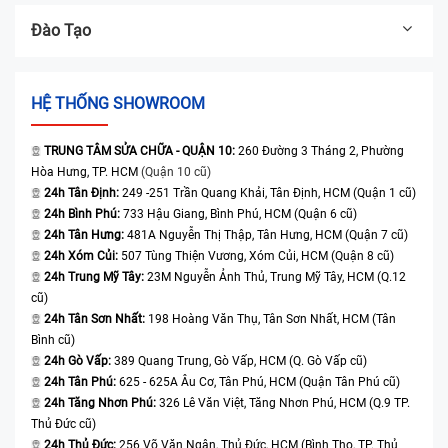
Đào Tạo
HỆ THỐNG SHOWROOM
TRUNG TÂM SỬA CHỮA - QUẬN 10:
260 Đường 3 Tháng 2, Phường
Hòa Hưng, TP. HCM
(Quận 10 cũ)
24h Tân Định:
249 -251 Trần Quang Khải, Tân Định, HCM (Quận 1 cũ)
24h Bình Phú:
733 Hậu Giang, Bình Phú, HCM (Quận 6 cũ)
24h Tân Hưng:
481A Nguyễn Thị Thập, Tân Hưng, HCM (Quận 7 cũ)
24h Xóm Củi:
507 Tùng Thiện Vương, Xóm Củi, HCM (Quận 8 cũ)
24h Trung Mỹ Tây:
23M Nguyễn Ảnh Thủ, Trung Mỹ Tây, HCM (Q.12
cũ)
24h Tân Sơn Nhất:
198 Hoàng Văn Thụ, Tân Sơn Nhất, HCM (Tân
Bình cũ)
24h Gò Vấp:
389 Quang Trung, Gò Vấp, HCM (Q. Gò Vấp cũ)
24h Tân Phú:
625 - 625A Âu Cơ, Tân Phú, HCM (Quận Tân Phú cũ)
24h Tăng Nhơn Phú:
326 Lê Văn Việt, Tăng Nhơn Phú, HCM (Q.9 TP.
Thủ Đức cũ)
24h Thủ Đức:
256 Võ Văn Ngân, Thủ Đức, HCM (Bình Thọ, TP. Thủ