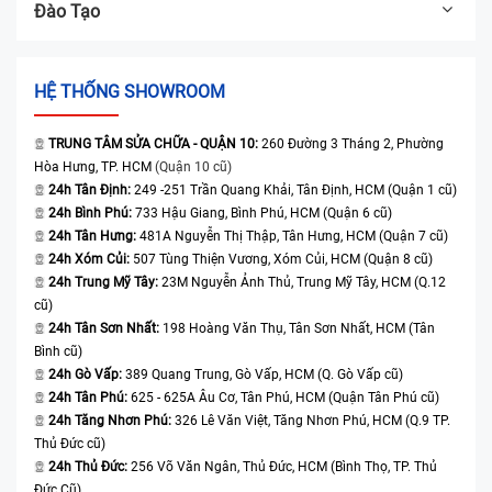
Đào Tạo
HỆ THỐNG SHOWROOM
TRUNG TÂM SỬA CHỮA - QUẬN 10:
260 Đường 3 Tháng 2, Phường
Hòa Hưng, TP. HCM
(Quận 10 cũ)
24h Tân Định:
249 -251 Trần Quang Khải, Tân Định, HCM (Quận 1 cũ)
24h Bình Phú:
733 Hậu Giang, Bình Phú, HCM (Quận 6 cũ)
24h Tân Hưng:
481A Nguyễn Thị Thập, Tân Hưng, HCM (Quận 7 cũ)
24h Xóm Củi:
507 Tùng Thiện Vương, Xóm Củi, HCM (Quận 8 cũ)
24h Trung Mỹ Tây:
23M Nguyễn Ảnh Thủ, Trung Mỹ Tây, HCM (Q.12
cũ)
24h Tân Sơn Nhất:
198 Hoàng Văn Thụ, Tân Sơn Nhất, HCM (Tân
Bình cũ)
24h Gò Vấp:
389 Quang Trung, Gò Vấp, HCM (Q. Gò Vấp cũ)
24h Tân Phú:
625 - 625A Âu Cơ, Tân Phú, HCM (Quận Tân Phú cũ)
24h Tăng Nhơn Phú:
326 Lê Văn Việt, Tăng Nhơn Phú, HCM (Q.9 TP.
Thủ Đức cũ)
24h Thủ Đức:
256 Võ Văn Ngân, Thủ Đức, HCM (Bình Thọ, TP. Thủ
Đức Cũ)