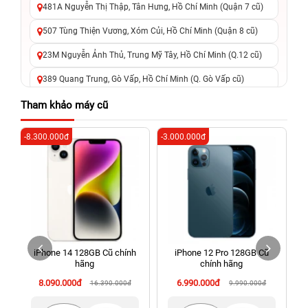
481A Nguyễn Thị Thập, Tân Hưng, Hồ Chí Minh (Quận 7 cũ)
507 Tùng Thiện Vương, Xóm Củi, Hồ Chí Minh (Quận 8 cũ)
23M Nguyễn Ảnh Thủ, Trung Mỹ Tây, Hồ Chí Minh (Q.12 cũ)
389 Quang Trung, Gò Vấp, Hồ Chí Minh (Q. Gò Vấp cũ)
625 - 625A Âu Cơ, Tân Phú, Hồ Chí Minh (Quận Tân Phú cũ)
Tham khảo máy cũ
326 Lê Văn Việt, Tăng Nhơn Phú, Hồ Chí Minh (Q.9 TP. Thủ
-8.300.000đ
-3.000.000đ
-3
Đức cũ)
256 Võ Văn Ngân, Thủ Đức, Hồ Chí Minh (Bình Thọ, TP. Thủ
Đức Cũ)
70 Nguyễn An Ninh, Dĩ An, Hồ Chí Minh (Bình Dương Cũ)
24h Vũng Tàu: 162A Ba Cu, Vũng Tàu, Hồ Chí Minh (TP. Vũng
Tàu cũ)
iPhone 14 128GB Cũ chính
iPhone 12 Pro 128GB Cũ
198 Hoàng Văn Thụ, Tân Sơn Nhất, Hồ Chí Minh (Tân Bình
hãng
chính hãng
cũ)
8.090.000đ
6.990.000đ
16.390.000đ
9.990.000đ