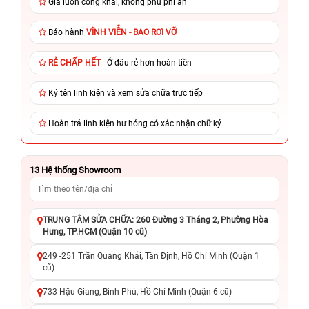
Giá luôn công khai, không phụ phí ẩn
Bảo hành
VĨNH VIỄN - BAO RƠI VỠ
RẺ CHẤP HẾT
- Ở đâu rẻ hơn hoàn tiền
Ký tên linh kiện và xem sửa chữa trực tiếp
Hoàn trả linh kiện hư hỏng có xác nhận chữ ký
13
Hệ thống Showroom
TRUNG TÂM SỬA CHỮA: 260 Đường 3 Tháng 2, Phường Hòa
Hưng, TP.HCM (Quận 10 cũ)
249 -251 Trần Quang Khải, Tân Định, Hồ Chí Minh (Quận 1
cũ)
733 Hậu Giang, Bình Phú, Hồ Chí Minh (Quận 6 cũ)