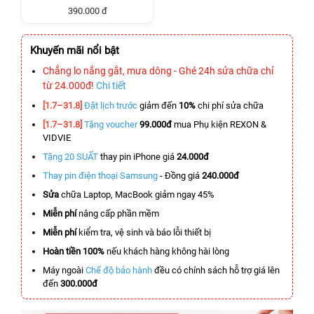
390.000 đ
Khuyến mãi nổi bật
Chẳng lo nắng gắt, mưa dông - Ghé 24h sửa chữa chỉ
từ 24.000đ!
Chi tiết
[1.7–31.8]
Đặt lịch trước
giảm đến
10%
chi phí sửa chữa
[1.7–31.8]
Tặng voucher
99.000đ
mua Phụ kiện REXON &
VIDVIE
Tặng 20 SUẤT
thay pin iPhone giá
24.000đ
Thay pin điện thoại Samsung
- Đồng giá
240.000đ
Sửa
chữa Laptop, MacBook giảm ngay 45%
Miễn phí
nâng cấp phần mềm
Miễn phí
kiểm tra, vệ sinh và báo lỗi thiết bị
Hoàn tiền 100%
nếu khách hàng không hài lòng
Máy ngoài
Chế độ bảo hành
đều có chính sách hỗ trợ giá lên
đến
300.000đ