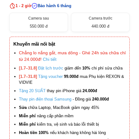
1 - 2 giờ
Bảo hành 6 tháng
Camera sau
Camera trước
550.000 đ
440.000 đ
Khuyến mãi nổi bật
Chẳng lo nắng gắt, mưa dông - Ghé 24h sửa chữa chỉ
từ 24.000đ!
Chi tiết
[1.7–31.8]
Đặt lịch trước
giảm đến
10%
chi phí sửa chữa
[1.7–31.8]
Tặng voucher
99.000đ
mua Phụ kiện REXON &
VIDVIE
Tặng 20 SUẤT
thay pin iPhone giá
24.000đ
Thay pin điện thoại Samsung
- Đồng giá
240.000đ
Sửa
chữa Laptop, MacBook giảm ngay 45%
Miễn phí
nâng cấp phần mềm
Miễn phí
kiểm tra, vệ sinh và báo lỗi thiết bị
Hoàn tiền 100%
nếu khách hàng không hài lòng