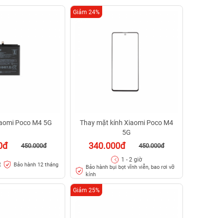
Giảm 24%
iaomi Poco M4 5G
Thay mặt kính Xiaomi Poco M4
5G
0đ
340.000đ
450.000đ
450.000đ
1 - 2 giờ
t
Bảo hành 12 tháng
Bảo hành bụi bọt vĩnh viễn, bao rơi vỡ
kính
Giảm 25%