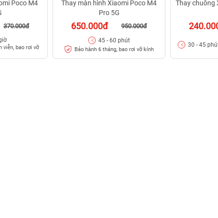
aomi Poco M4
Thay màn hình Xiaomi Poco M4
Thay chuông 
G
Pro 5G
650.000đ
240.00
370.000đ
950.000đ
giờ
45 - 60 phút
30 - 45 phú
 viễn, bao rơi vỡ
Bảo hành 6 tháng, bao rơi vỡ kính