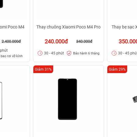
aomi Poco M4
Thay chuông Xiaomi Poco M4 Pro
Thay bẹ sạc 
240.000đ
350.00
2.400.000đ
340.000đ
 phút
30 - 45 phút
30 - 45 phú
Bảo hành 6 tháng
bao rơi vỡ kính
Giảm 31%
Giảm 29%