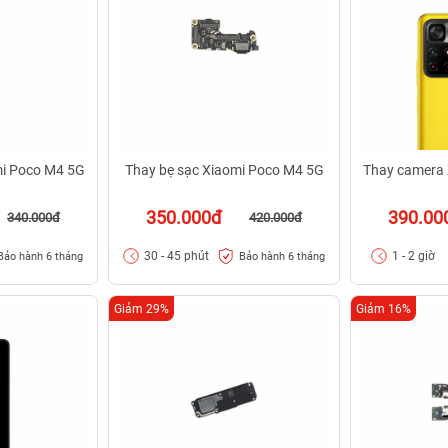
i Poco M4 5G
Thay bẹ sạc Xiaomi Poco M4 5G
Thay camera
350.000đ
390.00
340.000đ
420.000đ
30 - 45 phút
1 - 2 giờ
Bảo hành 6 tháng
Bảo hành 6 tháng
Giảm 29%
Giảm 16%