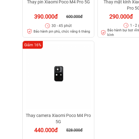
Thay pin Xiaomi Poco M4 Pro 5G
Thay mặt kính Xi
Pro 5
390.000đ
290.000đ
600.000đ
1 - 2 
30 - 45 phút
Bảo hành bụi bọt vĩnh
Bảo hành pin phù, chức năng 6 tháng
kính
Giảm 16%
Thay camera Xiaomi Poco M4 Pro
5G
440.000đ
528.000đ