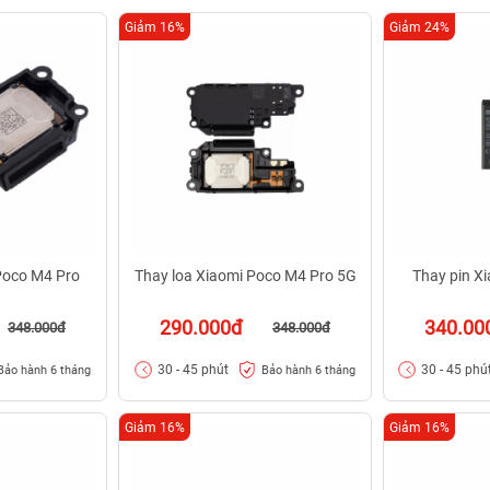
Giảm 16%
Giảm 24%
Poco M4 Pro
Thay loa Xiaomi Poco M4 Pro 5G
Thay pin X
290.000đ
340.00
348.000đ
348.000đ
30 - 45 phút
30 - 45 phú
Bảo hành 6 tháng
Bảo hành 6 tháng
Giảm 16%
Giảm 16%