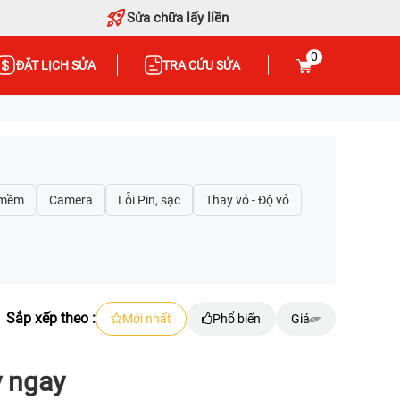
Sửa chữa lấy liền
0
ĐẶT LỊCH SỬA
TRA CỨU SỬA
Sắp xếp theo :
Mới nhất
Phổ biến
Giá
y ngay