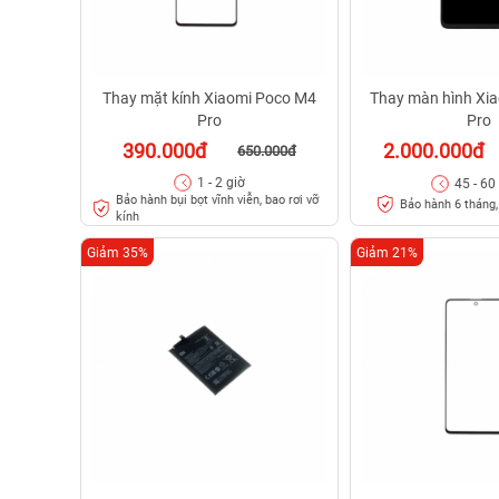
Thay mặt kính Xiaomi Poco M4
Thay màn hình Xi
Pro
Pro
390.000đ
2.000.000đ
650.000đ
1 - 2 giờ
45 - 60
Bảo hành bụi bọt vĩnh viễn, bao rơi vỡ
Bảo hành 6 tháng, 
kính
Giảm 35%
Giảm 21%