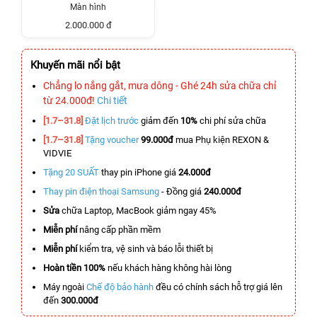
Màn hình
2.000.000 đ
Khuyến mãi nổi bật
Chẳng lo nắng gắt, mưa dông - Ghé 24h sửa chữa chỉ
từ 24.000đ!
Chi tiết
[1.7–31.8]
Đặt lịch trước
giảm đến
10%
chi phí sửa chữa
[1.7–31.8]
Tặng voucher
99.000đ
mua Phụ kiện REXON &
VIDVIE
Tặng 20 SUẤT
thay pin iPhone giá
24.000đ
Thay pin điện thoại Samsung
- Đồng giá
240.000đ
Sửa
chữa Laptop, MacBook giảm ngay 45%
Miễn phí
nâng cấp phần mềm
Miễn phí
kiểm tra, vệ sinh và báo lỗi thiết bị
Hoàn tiền 100%
nếu khách hàng không hài lòng
Máy ngoài
Chế độ bảo hành
đều có chính sách hỗ trợ giá lên
đến
300.000đ