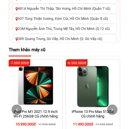
481A Nguyễn Thị Thập, Tân Hưng, Hồ Chí Minh (Quận 7 cũ)
507 Tùng Thiện Vương, Xóm Củi, Hồ Chí Minh (Quận 8 cũ)
23M Nguyễn Ảnh Thủ, Trung Mỹ Tây, Hồ Chí Minh (Q.12 cũ)
389 Quang Trung, Gò Vấp, Hồ Chí Minh (Q. Gò Vấp cũ)
625 - 625A Âu Cơ, Tân Phú, Hồ Chí Minh (Quận Tân Phú cũ)
Tham khảo máy cũ
326 Lê Văn Việt, Tăng Nhơn Phú, Hồ Chí Minh (Q.9 TP. Thủ
-7.000.000đ
-6.500.000đ
-6
Đức cũ)
256 Võ Văn Ngân, Thủ Đức, Hồ Chí Minh (Bình Thọ, TP. Thủ
Đức Cũ)
70 Nguyễn An Ninh, Dĩ An, Hồ Chí Minh (Bình Dương Cũ)
24h Vũng Tàu: 162A Ba Cu, Vũng Tàu, Hồ Chí Minh (TP. Vũng
Tàu cũ)
iPad Pro M1 2021 12.9 inch
iPhone 13 Pro Max 512GB
198 Hoàng Văn Thụ, Tân Sơn Nhất, Hồ Chí Minh (Tân Bình
Wi‑Fi 256GB Cũ chính hãng
Cũ chính hãng
cũ)
10.990.000đ
11.490.000đ
17.990.000đ
17.990.000đ