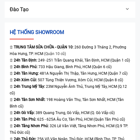
Đào Tạo
HỆ THỐNG SHOWROOM
TRUNG TÂM SỬA CHỮA - QUẬN 10:
260 Đường 3 Tháng 2, Phường
Hòa Hưng, TP. HCM
(Quận 10 cũ)
24h Tân Định:
249 -251 Trần Quang Khải, Tân Định, HCM (Quận 1 cũ)
24h Bình Phú:
733 Hậu Giang, Bình Phú, HCM (Quận 6 cũ)
24h Tân Hưng:
481A Nguyễn Thị Thập, Tân Hưng, HCM (Quận 7 cũ)
24h Xóm Củi:
507 Tùng Thiện Vương, Xóm Củi, HCM (Quận 8 cũ)
24h Trung Mỹ Tây:
23M Nguyễn Ảnh Thủ, Trung Mỹ Tây, HCM (Q.12
cũ)
24h Tân Sơn Nhất:
198 Hoàng Văn Thụ, Tân Sơn Nhất, HCM (Tân
Bình cũ)
24h Gò Vấp:
389 Quang Trung, Gò Vấp, HCM (Q. Gò Vấp cũ)
24h Tân Phú:
625 - 625A Âu Cơ, Tân Phú, HCM (Quận Tân Phú cũ)
24h Tăng Nhơn Phú:
326 Lê Văn Việt, Tăng Nhơn Phú, HCM (Q.9 TP.
Thủ Đức cũ)
24h Thủ Đức:
256 Võ Văn Ngân, Thủ Đức, HCM (Bình Thọ, TP. Thủ