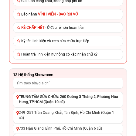
Giá luôn công khai, không phụ phí ẩn
Bảo hành
VĨNH VIỄN - BAO RƠI VỠ
RẺ CHẤP HẾT
- Ở đâu rẻ hơn hoàn tiền
Ký tên linh kiện và xem sửa chữa trực tiếp
Hoàn trả linh kiện hư hỏng có xác nhận chữ ký
13
Hệ thống Showroom
TRUNG TÂM SỬA CHỮA: 260 Đường 3 Tháng 2, Phường Hòa
Hưng, TP.HCM (Quận 10 cũ)
249 -251 Trần Quang Khải, Tân Định, Hồ Chí Minh (Quận 1
cũ)
733 Hậu Giang, Bình Phú, Hồ Chí Minh (Quận 6 cũ)