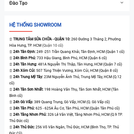
Đào Tạo
HỆ THỐNG SHOWROOM
TRUNG TÂM SỬA CHỮA - QUẬN 10:
260 Đường 3 Tháng 2, Phường
Hòa Hưng, TP. HCM
(Quận 10 cũ)
24h Tân Định:
249 -251 Trần Quang Khải, Tân Định, HCM (Quận 1 cũ)
24h Bình Phú:
733 Hậu Giang, Bình Phú, HCM (Quận 6 cũ)
24h Tân Hưng:
481A Nguyễn Thị Thập, Tân Hưng, HCM (Quận 7 cũ)
24h Xóm Củi:
507 Tùng Thiện Vương, Xóm Củi, HCM (Quận 8 cũ)
24h Trung Mỹ Tây:
23M Nguyễn Ảnh Thủ, Trung Mỹ Tây, HCM (Q.12
cũ)
24h Tân Sơn Nhất:
198 Hoàng Văn Thụ, Tân Sơn Nhất, HCM (Tân
Bình cũ)
24h Gò Vấp:
389 Quang Trung, Gò Vấp, HCM (Q. Gò Vấp cũ)
24h Tân Phú:
625 - 625A Âu Cơ, Tân Phú, HCM (Quận Tân Phú cũ)
24h Tăng Nhơn Phú:
326 Lê Văn Việt, Tăng Nhơn Phú, HCM (Q.9 TP.
Thủ Đức cũ)
24h Thủ Đức:
256 Võ Văn Ngân, Thủ Đức, HCM (Bình Thọ, TP. Thủ
Đức Cũ)