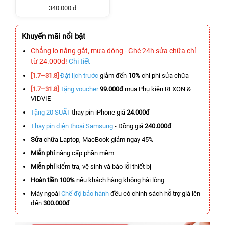
340.000 đ
Khuyến mãi nổi bật
Chẳng lo nắng gắt, mưa dông - Ghé 24h sửa chữa chỉ
từ 24.000đ!
Chi tiết
[1.7–31.8]
Đặt lịch trước
giảm đến
10%
chi phí sửa chữa
[1.7–31.8]
Tặng voucher
99.000đ
mua Phụ kiện REXON &
VIDVIE
Tặng 20 SUẤT
thay pin iPhone giá
24.000đ
Thay pin điện thoại Samsung
- Đồng giá
240.000đ
Sửa
chữa Laptop, MacBook giảm ngay 45%
Miễn phí
nâng cấp phần mềm
Miễn phí
kiểm tra, vệ sinh và báo lỗi thiết bị
Hoàn tiền 100%
nếu khách hàng không hài lòng
Máy ngoài
Chế độ bảo hành
đều có chính sách hỗ trợ giá lên
đến
300.000đ