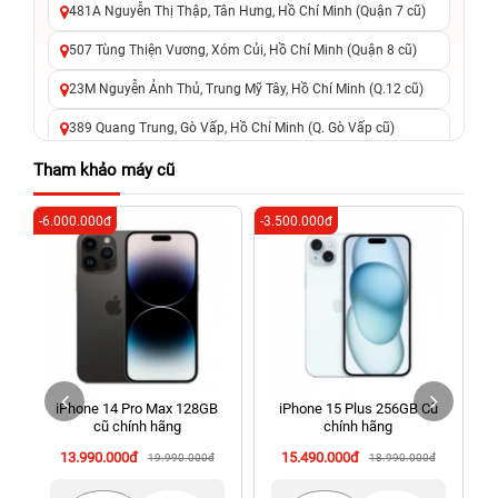
481A Nguyễn Thị Thập, Tân Hưng, Hồ Chí Minh (Quận 7 cũ)
507 Tùng Thiện Vương, Xóm Củi, Hồ Chí Minh (Quận 8 cũ)
23M Nguyễn Ảnh Thủ, Trung Mỹ Tây, Hồ Chí Minh (Q.12 cũ)
389 Quang Trung, Gò Vấp, Hồ Chí Minh (Q. Gò Vấp cũ)
625 - 625A Âu Cơ, Tân Phú, Hồ Chí Minh (Quận Tân Phú cũ)
Tham khảo máy cũ
326 Lê Văn Việt, Tăng Nhơn Phú, Hồ Chí Minh (Q.9 TP. Thủ
-6.000.000đ
-3.500.000đ
-4
Đức cũ)
256 Võ Văn Ngân, Thủ Đức, Hồ Chí Minh (Bình Thọ, TP. Thủ
Đức Cũ)
70 Nguyễn An Ninh, Dĩ An, Hồ Chí Minh (Bình Dương Cũ)
24h Vũng Tàu: 162A Ba Cu, Vũng Tàu, Hồ Chí Minh (TP. Vũng
Tàu cũ)
iPhone 14 Pro Max 128GB
iPhone 15 Plus 256GB Cũ
198 Hoàng Văn Thụ, Tân Sơn Nhất, Hồ Chí Minh (Tân Bình
cũ chính hãng
chính hãng
cũ)
13.990.000đ
15.490.000đ
19.990.000đ
18.990.000đ