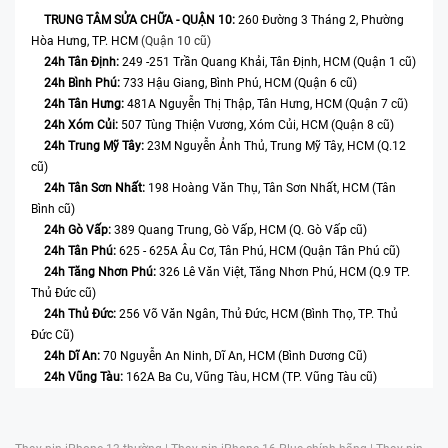
TRUNG TÂM SỬA CHỮA - QUẬN 10:
260 Đường 3 Tháng 2, Phường
Hòa Hưng, TP. HCM
(Quận 10 cũ)
24h Tân Định:
249 -251 Trần Quang Khải, Tân Định, HCM (Quận 1 cũ)
24h Bình Phú:
733 Hậu Giang, Bình Phú, HCM (Quận 6 cũ)
24h Tân Hưng:
481A Nguyễn Thị Thập, Tân Hưng, HCM (Quận 7 cũ)
24h Xóm Củi:
507 Tùng Thiện Vương, Xóm Củi, HCM (Quận 8 cũ)
24h Trung Mỹ Tây:
23M Nguyễn Ảnh Thủ, Trung Mỹ Tây, HCM (Q.12
cũ)
24h Tân Sơn Nhất:
198 Hoàng Văn Thụ, Tân Sơn Nhất, HCM (Tân
Bình cũ)
24h Gò Vấp:
389 Quang Trung, Gò Vấp, HCM (Q. Gò Vấp cũ)
24h Tân Phú:
625 - 625A Âu Cơ, Tân Phú, HCM (Quận Tân Phú cũ)
24h Tăng Nhơn Phú:
326 Lê Văn Việt, Tăng Nhơn Phú, HCM (Q.9 TP.
Thủ Đức cũ)
24h Thủ Đức:
256 Võ Văn Ngân, Thủ Đức, HCM (Bình Thọ, TP. Thủ
Đức Cũ)
24h Dĩ An:
70 Nguyễn An Ninh, Dĩ An, HCM (Bình Dương Cũ)
24h Vũng Tàu:
162A Ba Cu, Vũng Tàu, HCM (TP. Vũng Tàu cũ)