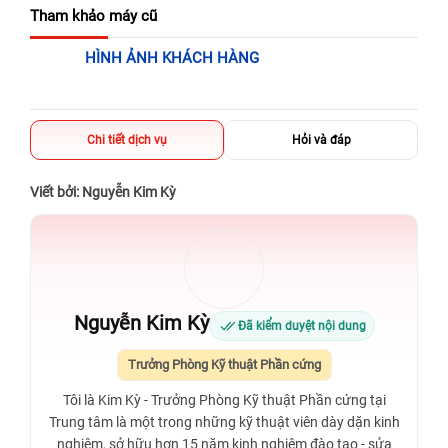
625 - 625A Âu Cơ, Tân Phú, Hồ Chí Minh (Quận Tân Phú cũ)
Tham khảo máy cũ
326 Lê Văn Việt, Tăng Nhơn Phú, Hồ Chí Minh (Q.9 TP. Thủ
HÌNH ẢNH KHÁCH HÀNG
Đức cũ)
256 Võ Văn Ngân, Thủ Đức, Hồ Chí Minh (Bình Thọ, TP. Thủ
Đức Cũ)
Chi tiết dịch vụ
Hỏi và đáp
70 Nguyễn An Ninh, Dĩ An, Hồ Chí Minh (Bình Dương Cũ)
24h Vũng Tàu: 162A Ba Cu, Vũng Tàu, Hồ Chí Minh (TP. Vũng
Viết bởi: Nguyễn Kim Kỳ
Tàu cũ)
198 Hoàng Văn Thụ, Tân Sơn Nhất, Hồ Chí Minh (Tân Bình
cũ)
Nguyễn Kim Kỳ
Đã kiểm duyệt nội dung
Trưởng Phòng Kỹ thuật Phần cứng
Tôi là Kim Kỳ - Trưởng Phòng Kỹ thuật Phần cứng tại
Trung tâm là một trong những kỹ thuật viên dày dặn kinh
nghiệm, sở hữu hơn 15 năm kinh nghiệm đào tạo - sửa