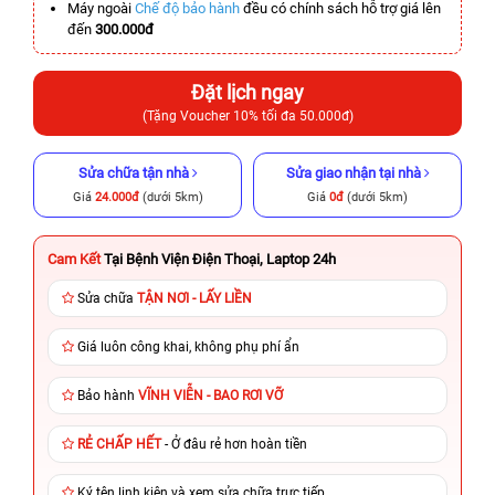
Máy ngoài
Chế độ bảo hành
đều có chính sách hỗ trợ giá lên
đến
300.000đ
Đặt lịch ngay
(Tặng Voucher 10% tối đa 50.000đ)
Sửa chữa tận nhà
Sửa giao nhận tại nhà
Giá
24.000đ
(dưới 5km)
Giá
0đ
(dưới 5km)
Cam Kết
Tại Bệnh Viện Điện Thoại, Laptop 24h
Sửa chữa
TẬN NƠI - LẤY LIỀN
Giá luôn công khai, không phụ phí ẩn
Bảo hành
VĨNH VIỄN - BAO RƠI VỠ
RẺ CHẤP HẾT
- Ở đâu rẻ hơn hoàn tiền
Ký tên linh kiện và xem sửa chữa trực tiếp