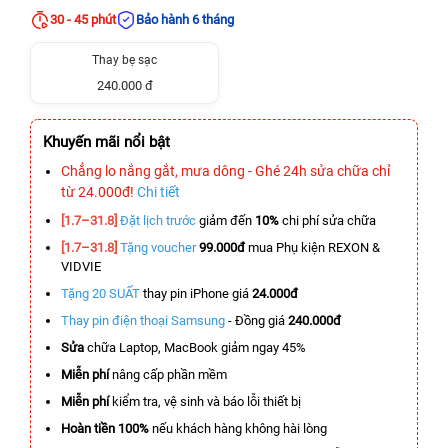
30 - 45 phút
Bảo hành 6 tháng
Thay bẹ sạc
240.000 đ
Khuyến mãi nổi bật
Chẳng lo nắng gắt, mưa dông - Ghé 24h sửa chữa chỉ
từ 24.000đ!
Chi tiết
[1.7–31.8]
Đặt lịch trước
giảm đến
10%
chi phí sửa chữa
[1.7–31.8]
Tặng voucher
99.000đ
mua Phụ kiện REXON &
VIDVIE
Tặng 20 SUẤT
thay pin iPhone giá
24.000đ
Thay pin điện thoại Samsung
- Đồng giá
240.000đ
Sửa
chữa Laptop, MacBook giảm ngay 45%
Miễn phí
nâng cấp phần mềm
Miễn phí
kiểm tra, vệ sinh và báo lỗi thiết bị
Hoàn tiền 100%
nếu khách hàng không hài lòng