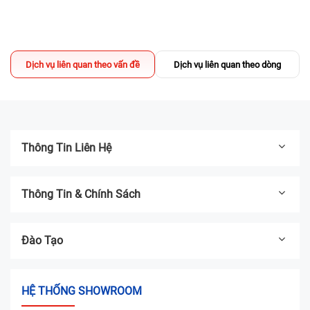
Sửa chữa có DEAL - TẶNG Voucher
200.000đ mua iPhone Like New
13/03/2025
Địa chỉ thay pin iPhone UY TÍN TPHCM -
Dịch vụ liên quan theo vấn đề
Dịch vụ liên quan theo dòng
Bệnh Viện Điện Thoại, Laptop 24h
04/03/2025
Thông Tin Liên Hệ
Thông Tin & Chính Sách
Đào Tạo
HỆ THỐNG SHOWROOM