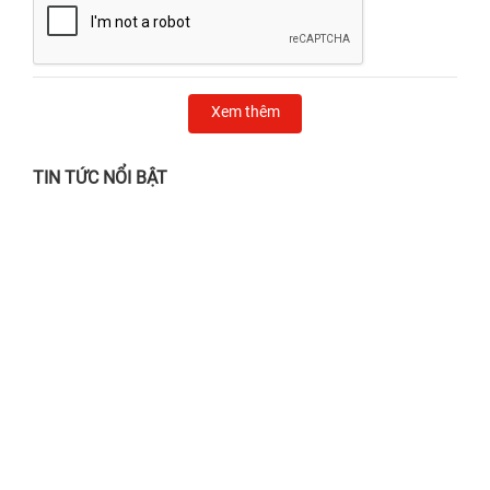
Xem thêm
TIN TỨC NỔI BẬT
Chẳng lo nắng gắt, mưa giông - Ghé 24h
sửa chữa chỉ từ 24.000đ!
28/06/2026
Địa chỉ thay màn hình iPhone Quận 1 UY
TÍN, lấy liền
02/04/2025