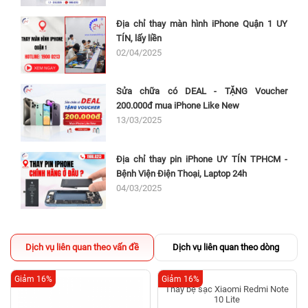
Địa chỉ thay màn hình iPhone Quận 1 UY
TÍN, lấy liền
02/04/2025
Sửa chữa có DEAL - TẶNG Voucher
200.000đ mua iPhone Like New
13/03/2025
Địa chỉ thay pin iPhone UY TÍN TPHCM -
Bệnh Viện Điện Thoại, Laptop 24h
04/03/2025
Dịch vụ liên quan theo vấn đề
Dịch vụ liên quan theo dòng
Giảm 16%
Giảm 16%
Thay bẹ sạc Xiaomi Redmi Note
10 Lite