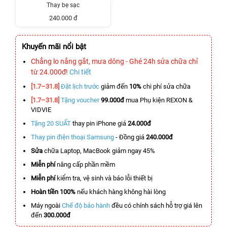
Thay bẹ sạc
240.000 đ
Khuyến mãi nổi bật
Chẳng lo nắng gắt, mưa dông - Ghé 24h sửa chữa chỉ
từ 24.000đ!
Chi tiết
[1.7–31.8]
Đặt lịch trước
giảm đến
10%
chi phí sửa chữa
[1.7–31.8]
Tặng voucher
99.000đ
mua Phụ kiện REXON &
VIDVIE
Tặng 20 SUẤT
thay pin iPhone giá
24.000đ
Thay pin điện thoại Samsung
- Đồng giá
240.000đ
Sửa
chữa Laptop, MacBook giảm ngay 45%
Miễn phí
nâng cấp phần mềm
Miễn phí
kiểm tra, vệ sinh và báo lỗi thiết bị
Hoàn tiền 100%
nếu khách hàng không hài lòng
Máy ngoài
Chế độ bảo hành
đều có chính sách hỗ trợ giá lên
đến
300.000đ