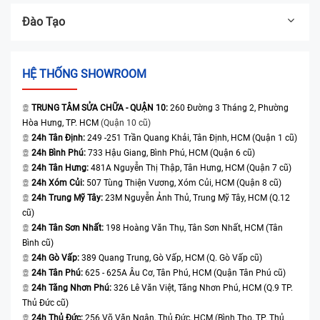
Đào Tạo
HỆ THỐNG SHOWROOM
TRUNG TÂM SỬA CHỮA - QUẬN 10:
260 Đường 3 Tháng 2, Phường
Hòa Hưng, TP. HCM
(Quận 10 cũ)
24h Tân Định:
249 -251 Trần Quang Khải, Tân Định, HCM (Quận 1 cũ)
24h Bình Phú:
733 Hậu Giang, Bình Phú, HCM (Quận 6 cũ)
24h Tân Hưng:
481A Nguyễn Thị Thập, Tân Hưng, HCM (Quận 7 cũ)
24h Xóm Củi:
507 Tùng Thiện Vương, Xóm Củi, HCM (Quận 8 cũ)
24h Trung Mỹ Tây:
23M Nguyễn Ảnh Thủ, Trung Mỹ Tây, HCM (Q.12
cũ)
24h Tân Sơn Nhất:
198 Hoàng Văn Thụ, Tân Sơn Nhất, HCM (Tân
Bình cũ)
24h Gò Vấp:
389 Quang Trung, Gò Vấp, HCM (Q. Gò Vấp cũ)
24h Tân Phú:
625 - 625A Âu Cơ, Tân Phú, HCM (Quận Tân Phú cũ)
24h Tăng Nhơn Phú:
326 Lê Văn Việt, Tăng Nhơn Phú, HCM (Q.9 TP.
Thủ Đức cũ)
24h Thủ Đức:
256 Võ Văn Ngân, Thủ Đức, HCM (Bình Thọ, TP. Thủ