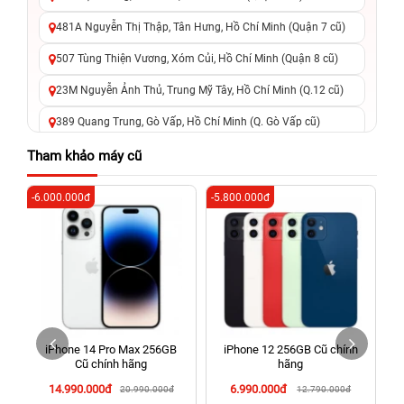
481A Nguyễn Thị Thập, Tân Hưng, Hồ Chí Minh (Quận 7 cũ)
507 Tùng Thiện Vương, Xóm Củi, Hồ Chí Minh (Quận 8 cũ)
23M Nguyễn Ảnh Thủ, Trung Mỹ Tây, Hồ Chí Minh (Q.12 cũ)
389 Quang Trung, Gò Vấp, Hồ Chí Minh (Q. Gò Vấp cũ)
625 - 625A Âu Cơ, Tân Phú, Hồ Chí Minh (Quận Tân Phú cũ)
Tham khảo máy cũ
326 Lê Văn Việt, Tăng Nhơn Phú, Hồ Chí Minh (Q.9 TP. Thủ
-6.000.000đ
-5.800.000đ
-8
Đức cũ)
256 Võ Văn Ngân, Thủ Đức, Hồ Chí Minh (Bình Thọ, TP. Thủ
Đức Cũ)
70 Nguyễn An Ninh, Dĩ An, Hồ Chí Minh (Bình Dương Cũ)
24h Vũng Tàu: 162A Ba Cu, Vũng Tàu, Hồ Chí Minh (TP. Vũng
Tàu cũ)
iPhone 14 Pro Max 256GB
iPhone 12 256GB Cũ chính
198 Hoàng Văn Thụ, Tân Sơn Nhất, Hồ Chí Minh (Tân Bình
Cũ chính hãng
hãng
cũ)
14.990.000đ
6.990.000đ
20.990.000đ
12.790.000đ