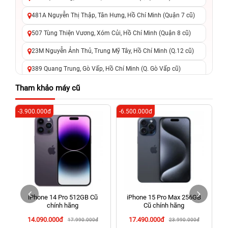
481A Nguyễn Thị Thập, Tân Hưng, Hồ Chí Minh (Quận 7 cũ)
507 Tùng Thiện Vương, Xóm Củi, Hồ Chí Minh (Quận 8 cũ)
23M Nguyễn Ảnh Thủ, Trung Mỹ Tây, Hồ Chí Minh (Q.12 cũ)
389 Quang Trung, Gò Vấp, Hồ Chí Minh (Q. Gò Vấp cũ)
625 - 625A Âu Cơ, Tân Phú, Hồ Chí Minh (Quận Tân Phú cũ)
Tham khảo máy cũ
326 Lê Văn Việt, Tăng Nhơn Phú, Hồ Chí Minh (Q.9 TP. Thủ
-3.900.000đ
-6.500.000đ
-5
Đức cũ)
256 Võ Văn Ngân, Thủ Đức, Hồ Chí Minh (Bình Thọ, TP. Thủ
Đức Cũ)
70 Nguyễn An Ninh, Dĩ An, Hồ Chí Minh (Bình Dương Cũ)
24h Vũng Tàu: 162A Ba Cu, Vũng Tàu, Hồ Chí Minh (TP. Vũng
Tàu cũ)
iPhone 14 Pro 512GB Cũ
iPhone 15 Pro Max 256GB
198 Hoàng Văn Thụ, Tân Sơn Nhất, Hồ Chí Minh (Tân Bình
chính hãng
Cũ chính hãng
cũ)
14.090.000đ
17.490.000đ
17.990.000đ
23.990.000đ