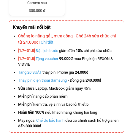
Camera sau
300.000 đ
Khuyến mãi nổi bật
Chẳng lo nắng gắt, mưa dông - Ghé 24h sửa chữa chỉ
từ 24.000đ!
Chi tiết
[1.7–31.8]
Đặt lịch trước
giảm đến
10%
chi phí sửa chữa
[1.7–31.8]
Tặng voucher
99.000đ
mua Phụ kiện REXON &
VIDVIE
Tặng 20 SUẤT
thay pin iPhone giá
24.000đ
Thay pin điện thoại Samsung
- Đồng giá
240.000đ
Sửa
chữa Laptop, MacBook giảm ngay 45%
Miễn phí
nâng cấp phần mềm
Miễn phí
kiểm tra, vệ sinh và báo lỗi thiết bị
Hoàn tiền 100%
nếu khách hàng không hài lòng
Máy ngoài
Chế độ bảo hành
đều có chính sách hỗ trợ giá lên
đến
300.000đ