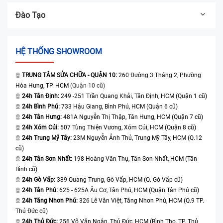
Đào Tạo
HỆ THỐNG SHOWROOM
TRUNG TÂM SỬA CHỮA - QUẬN 10:
260 Đường 3 Tháng 2, Phường
Hòa Hưng, TP. HCM
(Quận 10 cũ)
24h Tân Định:
249 -251 Trần Quang Khải, Tân Định, HCM (Quận 1 cũ)
24h Bình Phú:
733 Hậu Giang, Bình Phú, HCM (Quận 6 cũ)
24h Tân Hưng:
481A Nguyễn Thị Thập, Tân Hưng, HCM (Quận 7 cũ)
24h Xóm Củi:
507 Tùng Thiện Vương, Xóm Củi, HCM (Quận 8 cũ)
24h Trung Mỹ Tây:
23M Nguyễn Ảnh Thủ, Trung Mỹ Tây, HCM (Q.12
cũ)
24h Tân Sơn Nhất:
198 Hoàng Văn Thụ, Tân Sơn Nhất, HCM (Tân
Bình cũ)
24h Gò Vấp:
389 Quang Trung, Gò Vấp, HCM (Q. Gò Vấp cũ)
24h Tân Phú:
625 - 625A Âu Cơ, Tân Phú, HCM (Quận Tân Phú cũ)
24h Tăng Nhơn Phú:
326 Lê Văn Việt, Tăng Nhơn Phú, HCM (Q.9 TP.
Thủ Đức cũ)
24h Thủ Đức:
256 Võ Văn Ngân, Thủ Đức, HCM (Bình Thọ, TP. Thủ