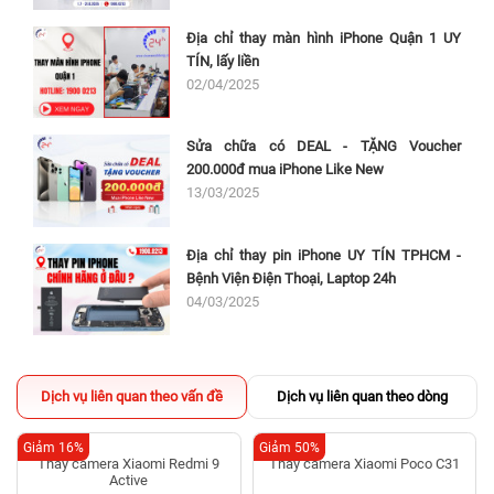
Địa chỉ thay màn hình iPhone Quận 1 UY
TÍN, lấy liền
02/04/2025
Sửa chữa có DEAL - TẶNG Voucher
200.000đ mua iPhone Like New
13/03/2025
Địa chỉ thay pin iPhone UY TÍN TPHCM -
Bệnh Viện Điện Thoại, Laptop 24h
04/03/2025
Dịch vụ liên quan theo vấn đề
Dịch vụ liên quan theo dòng
Giảm 16%
Giảm 50%
Thay camera Xiaomi Redmi 9
Thay camera Xiaomi Poco C31
Active