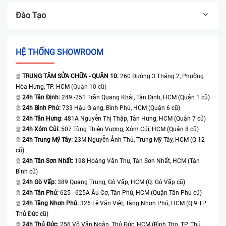
Đào Tạo
HỆ THỐNG SHOWROOM
TRUNG TÂM SỬA CHỮA - QUẬN 10:
260 Đường 3 Tháng 2, Phường
Hòa Hưng, TP. HCM
(Quận 10 cũ)
24h Tân Định:
249 -251 Trần Quang Khải, Tân Định, HCM (Quận 1 cũ)
24h Bình Phú:
733 Hậu Giang, Bình Phú, HCM (Quận 6 cũ)
24h Tân Hưng:
481A Nguyễn Thị Thập, Tân Hưng, HCM (Quận 7 cũ)
24h Xóm Củi:
507 Tùng Thiện Vương, Xóm Củi, HCM (Quận 8 cũ)
24h Trung Mỹ Tây:
23M Nguyễn Ảnh Thủ, Trung Mỹ Tây, HCM (Q.12
cũ)
24h Tân Sơn Nhất:
198 Hoàng Văn Thụ, Tân Sơn Nhất, HCM (Tân
Bình cũ)
24h Gò Vấp:
389 Quang Trung, Gò Vấp, HCM (Q. Gò Vấp cũ)
24h Tân Phú:
625 - 625A Âu Cơ, Tân Phú, HCM (Quận Tân Phú cũ)
24h Tăng Nhơn Phú:
326 Lê Văn Việt, Tăng Nhơn Phú, HCM (Q.9 TP.
Thủ Đức cũ)
24h Thủ Đức:
256 Võ Văn Ngân, Thủ Đức, HCM (Bình Thọ, TP. Thủ