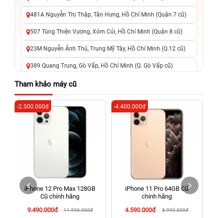
481A Nguyễn Thị Thập, Tân Hưng, Hồ Chí Minh (Quận 7 cũ)
507 Tùng Thiện Vương, Xóm Củi, Hồ Chí Minh (Quận 8 cũ)
23M Nguyễn Ảnh Thủ, Trung Mỹ Tây, Hồ Chí Minh (Q.12 cũ)
389 Quang Trung, Gò Vấp, Hồ Chí Minh (Q. Gò Vấp cũ)
625 - 625A Âu Cơ, Tân Phú, Hồ Chí Minh (Quận Tân Phú cũ)
Tham khảo máy cũ
326 Lê Văn Việt, Tăng Nhơn Phú, Hồ Chí Minh (Q.9 TP. Thủ
-2.500.000đ
-4.400.000đ
-6
Đức cũ)
256 Võ Văn Ngân, Thủ Đức, Hồ Chí Minh (Bình Thọ, TP. Thủ
Đức Cũ)
70 Nguyễn An Ninh, Dĩ An, Hồ Chí Minh (Bình Dương Cũ)
24h Vũng Tàu: 162A Ba Cu, Vũng Tàu, Hồ Chí Minh (TP. Vũng
Tàu cũ)
iPhone 12 Pro Max 128GB
iPhone 11 Pro 64GB Cũ
198 Hoàng Văn Thụ, Tân Sơn Nhất, Hồ Chí Minh (Tân Bình
Cũ chính hãng
chính hãng
cũ)
9.490.000đ
4.590.000đ
11.990.000đ
8.990.000đ