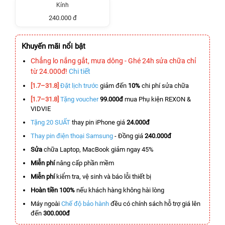
Kính
240.000 đ
Khuyến mãi nổi bật
Chẳng lo nắng gắt, mưa dông - Ghé 24h sửa chữa chỉ
từ 24.000đ!
Chi tiết
[1.7–31.8]
Đặt lịch trước
giảm đến
10%
chi phí sửa chữa
[1.7–31.8]
Tặng voucher
99.000đ
mua Phụ kiện REXON &
VIDVIE
Tặng 20 SUẤT
thay pin iPhone giá
24.000đ
Thay pin điện thoại Samsung
- Đồng giá
240.000đ
Sửa
chữa Laptop, MacBook giảm ngay 45%
Miễn phí
nâng cấp phần mềm
Miễn phí
kiểm tra, vệ sinh và báo lỗi thiết bị
Hoàn tiền 100%
nếu khách hàng không hài lòng
Máy ngoài
Chế độ bảo hành
đều có chính sách hỗ trợ giá lên
đến
300.000đ