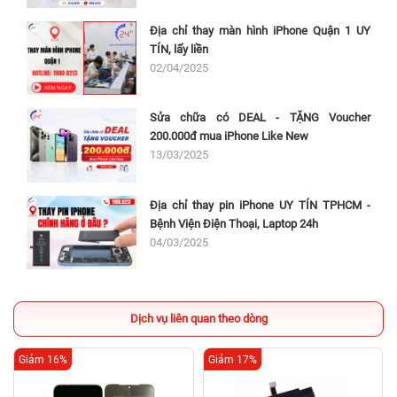
Địa chỉ thay màn hình iPhone Quận 1 UY
TÍN, lấy liền
02/04/2025
Sửa chữa có DEAL - TẶNG Voucher
200.000đ mua iPhone Like New
13/03/2025
Địa chỉ thay pin iPhone UY TÍN TPHCM -
Bệnh Viện Điện Thoại, Laptop 24h
04/03/2025
Dịch vụ liên quan theo dòng
Giảm 16%
Giảm 17%