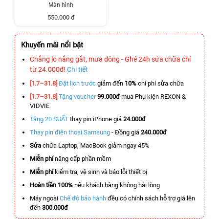
Màn hình
550.000 đ
Khuyến mãi nổi bật
Chẳng lo nắng gắt, mưa dông - Ghé 24h sửa chữa chỉ
từ 24.000đ!
Chi tiết
[1.7–31.8]
Đặt lịch trước
giảm đến
10%
chi phí sửa chữa
[1.7–31.8]
Tặng voucher
99.000đ
mua Phụ kiện REXON &
VIDVIE
Tặng 20 SUẤT
thay pin iPhone giá
24.000đ
Thay pin điện thoại Samsung
- Đồng giá
240.000đ
Sửa
chữa Laptop, MacBook giảm ngay 45%
Miễn phí
nâng cấp phần mềm
Miễn phí
kiểm tra, vệ sinh và báo lỗi thiết bị
Hoàn tiền 100%
nếu khách hàng không hài lòng
Máy ngoài
Chế độ bảo hành
đều có chính sách hỗ trợ giá lên
đến
300.000đ