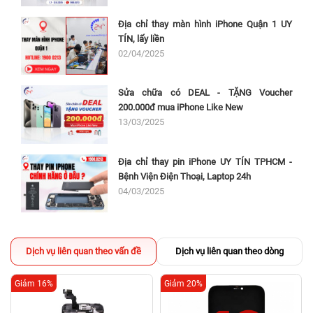
Địa chỉ thay màn hình iPhone Quận 1 UY
TÍN, lấy liền
02/04/2025
Sửa chữa có DEAL - TẶNG Voucher
200.000đ mua iPhone Like New
13/03/2025
Địa chỉ thay pin iPhone UY TÍN TPHCM -
Bệnh Viện Điện Thoại, Laptop 24h
04/03/2025
Dịch vụ liên quan theo vấn đề
Dịch vụ liên quan theo dòng
Giảm 16%
Giảm 20%