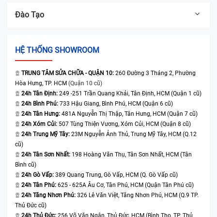
Đào Tạo
HỆ THỐNG SHOWROOM
TRUNG TÂM SỬA CHỮA - QUẬN 10:
260 Đường 3 Tháng 2, Phường
Hòa Hưng, TP. HCM
(Quận 10 cũ)
24h Tân Định:
249 -251 Trần Quang Khải, Tân Định, HCM (Quận 1 cũ)
24h Bình Phú:
733 Hậu Giang, Bình Phú, HCM (Quận 6 cũ)
24h Tân Hưng:
481A Nguyễn Thị Thập, Tân Hưng, HCM (Quận 7 cũ)
24h Xóm Củi:
507 Tùng Thiện Vương, Xóm Củi, HCM (Quận 8 cũ)
24h Trung Mỹ Tây:
23M Nguyễn Ảnh Thủ, Trung Mỹ Tây, HCM (Q.12
cũ)
24h Tân Sơn Nhất:
198 Hoàng Văn Thụ, Tân Sơn Nhất, HCM (Tân
Bình cũ)
24h Gò Vấp:
389 Quang Trung, Gò Vấp, HCM (Q. Gò Vấp cũ)
24h Tân Phú:
625 - 625A Âu Cơ, Tân Phú, HCM (Quận Tân Phú cũ)
24h Tăng Nhơn Phú:
326 Lê Văn Việt, Tăng Nhơn Phú, HCM (Q.9 TP.
Thủ Đức cũ)
24h Thủ Đức:
256 Võ Văn Ngân, Thủ Đức, HCM (Bình Thọ, TP. Thủ