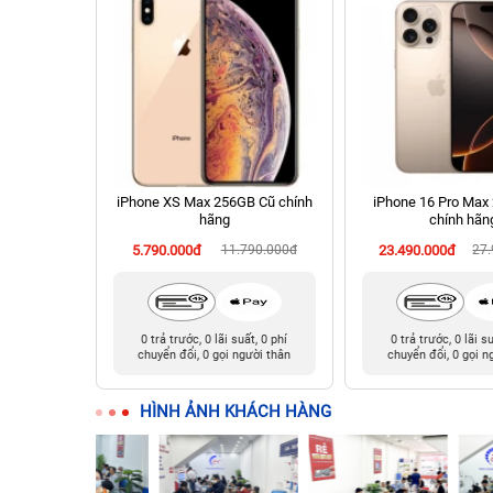
 256GB Cũ
iPhone XS Max 256GB Cũ chính
iPhone 16 Pro Max
hãng
chính hãn
990.000đ
5.790.000đ
11.790.000đ
23.490.000đ
27
t, 0 phí
0 trả trước, 0 lãi suất, 0 phí
0 trả trước, 0 lãi s
ười thân
chuyển đổi, 0 gọi người thân
chuyển đổi, 0 gọi n
HÌNH ẢNH KHÁCH HÀNG