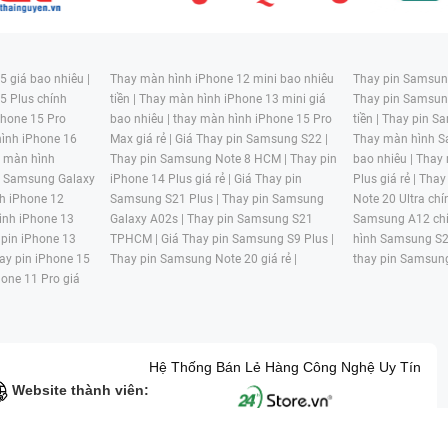
 giá bao nhiêu |
Thay màn hình iPhone 12 mini bao nhiêu
Thay pin Samsung
5 Plus chính
tiền |
Thay màn hình iPhone 13 mini giá
Thay pin Samsun
hone 15 Pro
bao nhiêu |
thay màn hình iPhone 15 Pro
tiền |
Thay pin Sa
ình iPhone 16
Max giá rẻ |
Giá Thay pin Samsung S22 |
Thay màn hình S
y màn hình
Thay pin Samsung Note 8 HCM |
Thay pin
bao nhiêu |
Thay
n Samsung Galaxy
iPhone 14 Plus giá rẻ |
Giá Thay pin
Plus giá rẻ |
Thay
h iPhone 12
Samsung S21 Plus |
Thay pin Samsung
Note 20 Ultra chí
ình iPhone 13
Galaxy A02s |
Thay pin Samsung S21
Samsung A12 chí
 pin iPhone 13
TPHCM |
Giá Thay pin Samsung S9 Plus |
hình Samsung S2
ay pin iPhone 15
Thay pin Samsung Note 20 giá rẻ |
thay pin Samsung
hone 11 Pro giá
Hệ Thống Bán Lẻ Hàng Công Nghệ Uy Tín
Website thành viên: