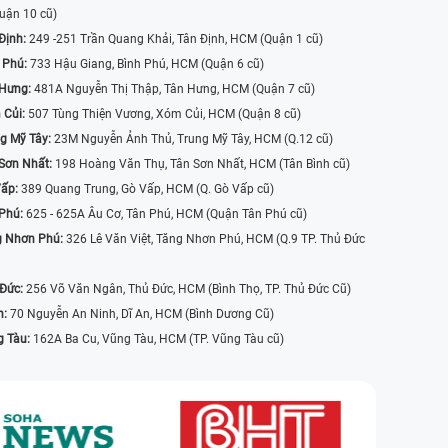
uận 10 cũ)
Định:
249 -251 Trần Quang Khải, Tân Định, HCM (Quận 1 cũ)
 Phú:
733 Hậu Giang, Bình Phú, HCM (Quận 6 cũ)
 Hưng:
481A Nguyễn Thị Thập, Tân Hưng, HCM (Quận 7 cũ)
 Củi:
507 Tùng Thiện Vương, Xóm Củi, HCM (Quận 8 cũ)
g Mỹ Tây:
23M Nguyễn Ảnh Thủ, Trung Mỹ Tây, HCM (Q.12 cũ)
Sơn Nhất:
198 Hoàng Văn Thụ, Tân Sơn Nhất, HCM (Tân Bình cũ)
Vấp:
389 Quang Trung, Gò Vấp, HCM (Q. Gò Vấp cũ)
 Phú:
625 - 625A Âu Cơ, Tân Phú, HCM (Quận Tân Phú cũ)
g Nhơn Phú:
326 Lê Văn Việt, Tăng Nhơn Phú, HCM (Q.9 TP. Thủ Đức
 Đức:
256 Võ Văn Ngân, Thủ Đức, HCM (Bình Thọ, TP. Thủ Đức Cũ)
n:
70 Nguyễn An Ninh, Dĩ An, HCM (Bình Dương Cũ)
g Tàu:
162A Ba Cu, Vũng Tàu, HCM (TP. Vũng Tàu cũ)