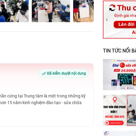
326 Lê Văn Vi
256 Võ Văn Ng
70 Nguyễn An 
24h Vũng Tàu:
198 Hoàng Văn
TIN TỨC NỔI B
Đã kiểm duyệt nội dung
Phần cứng tại Trung tâm là một trong những kỹ
 hơn 15 năm kinh nghiệm đào tạo - sửa chữa