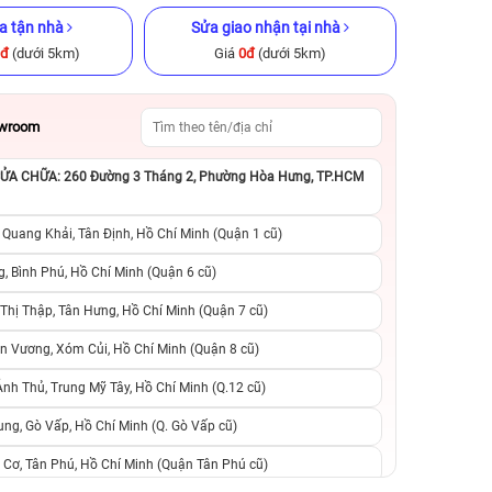
a tận nhà
Sửa giao nhận tại nhà
0đ
(dưới 5km)
Giá
0đ
(dưới 5km)
owroom
A CHỮA: 260 Đường 3 Tháng 2, Phường Hòa Hưng, TP.HCM
ũ chính hãng
iPhone XS Max 64GB Cũ chính
iPhone 14 Plus 12
hãng
hãng
 Quang Khải, Tân Định, Hồ Chí Minh (Quận 1 cũ)
.990.000đ
4.490.000đ
10.990.000đ
9.490.000đ
1
, Bình Phú, Hồ Chí Minh (Quận 6 cũ)
hị Thập, Tân Hưng, Hồ Chí Minh (Quận 7 cũ)
suất, 0 phí
0 trả trước, 0 lãi suất, 0 phí
0 trả trước, 0 lãi
n Vương, Xóm Củi, Hồ Chí Minh (Quận 8 cũ)
người thân
chuyển đổi, 0 gọi người thân
chuyển đổi, 0 gọi
h Thủ, Trung Mỹ Tây, Hồ Chí Minh (Q.12 cũ)
ng, Gò Vấp, Hồ Chí Minh (Q. Gò Vấp cũ)
 Cơ, Tân Phú, Hồ Chí Minh (Quận Tân Phú cũ)