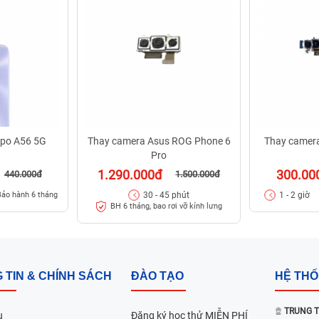
po A56 5G
Thay camera Asus ROG Phone 6
Thay camera
Pro
1.290.000đ
300.00
440.000đ
1.500.000đ
30 - 45 phút
1 - 2 giờ
Bảo hành 6 tháng
BH 6 tháng, bao rơi vỡ kính lưng
 TIN & CHÍNH SÁCH
ĐÀO TẠO
HỆ TH
TRUNG T
u
Đăng ký học thử MIỄN PHÍ