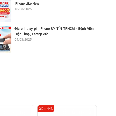
iPhone Like New
13/03/2025
Địa chỉ thay pin iPhone UY TÍN TPHCM - Bệnh Viện
Điện Thoại, Laptop 24h
04/03/2025
Giảm 44%
Giảm 16%
Tha