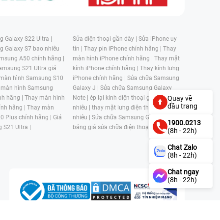
 Galaxy S22 Ultra |
Sửa điện thoại gần đây |
Sửa iPhone uy
g Galaxy S7 bao nhiêu
tín |
Thay pin iPhone chính hãng |
Thay
msung A50 chính hãng |
màn hình iPhone chính hãng |
Thay mặt
amsung S21 Ultra giá
kính iPhone chính hãng |
Thay kính lưng
 màn hình Samsung S10
iPhone chính hãng |
Sửa chữa Samsung
 màn hình Samsung
Galaxy J |
Sửa chữa Samsung Galaxy
nh hãng |
Thay màn hình
Note |
ép lại kính điện thoại giá bao
Quay về
đầu trang
nh hãng |
Thay màn
nhiêu |
thay mặt lưng điện thoại giá bao
0 Plus chính hãng |
Giá
nhiêu |
Sửa chữa Samsung Galaxy S |
1900.0213
 S21 Ultra |
bảng giá sửa chữa điện thoại samsung |
(8h - 22h)
Chat Zalo
(8h - 22h)
Chat ngay
(8h - 22h)