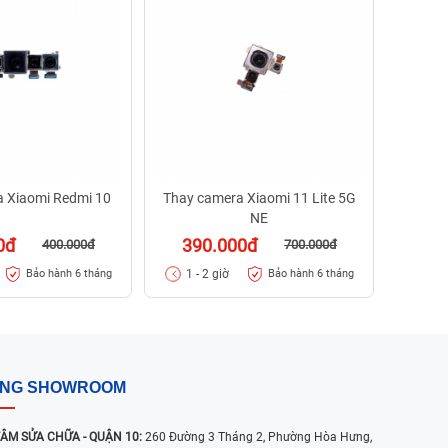
39
1 - 
 Xiaomi Redmi 10
Thay camera Xiaomi 11 Lite 5G
NE
0đ
390.000đ
400.000đ
700.000đ
1 - 2 giờ
Bảo hành 6 tháng
Bảo hành 6 tháng
ỐNG SHOWROOM
ÂM SỬA CHỮA - QUẬN 10:
260 Đường 3 Tháng 2, Phường Hòa Hưng,