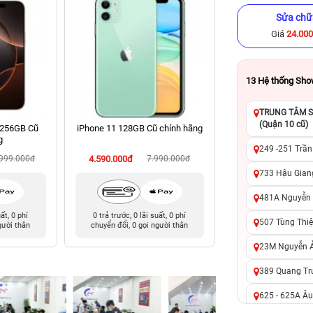
Sửa chữ
Giá
24.00
13
Hệ thống Sh
TRUNG TÂM SỬ
(Quận 10 cũ)
 256GB Cũ
iPhone 11 128GB Cũ chính hãng
iPhone XS 512GB C
g
249 -251 Trần
.999.000đ
4.590.000đ
7.990.000đ
4.790.000đ
10
733 Hậu Giang
481A Nguyễn T
uất, 0 phí
0 trả trước, 0 lãi suất, 0 phí
0 trả trước, 0 lãi 
507 Tùng Thiệ
gười thân
chuyển đổi, 0 gọi người thân
chuyển đổi, 0 gọi 
23M Nguyễn Ản
389 Quang Tru
625 - 625A Âu