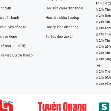
TP. HCM
(Q
ụng 24h
Học sửa chữa điện thoại
24h Tân 
24h Bình
ách bảo hành
Học sửa chữa Laptop
24h Tân
ch quyền riêng tư
Học ép kính điện thoại
24h Xóm
24h Trun
ách sử dụng
Tin tức đào tạo 24h
24h Tân 
 về sao lưu dữ liệu
24h Gò 
24h Tân
về việc lưu trữ thiết bị
24h Tăn
cũ)
24h Thủ
24h Dĩ A
24h Vũn