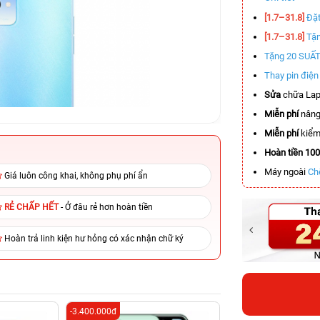
[1.7–31.8]
Đặt
[1.7–31.8]
Tặn
Tặng 20 SUẤ
Thay pin điệ
Sửa
chữa Lap
Miễn phí
nâng
Miễn phí
kiểm 
Hoàn tiền 10
Máy ngoài
Ch
Giá luôn công khai, không phụ phí ẩn
RẺ CHẤP HẾT
- Ở đâu rẻ hơn hoàn tiền
Hoàn trả linh kiện hư hỏng có xác nhận chữ ký
-3.400.000đ
-6.200.000đ