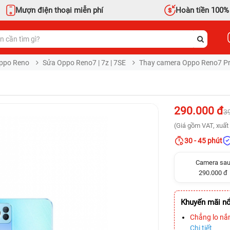
Mượn điện thoại miễn phí
Hoàn tiền 100%
ppo Reno
Sửa Oppo Reno7 | 7z | 7SE
Thay camera Oppo Reno7 P
290.000 đ
3
(Giá gồm VAT, xuất 
30 - 45 phút
Camera sa
290.000 đ
Khuyến mãi nổ
Chẳng lo nắ
Chi tiết