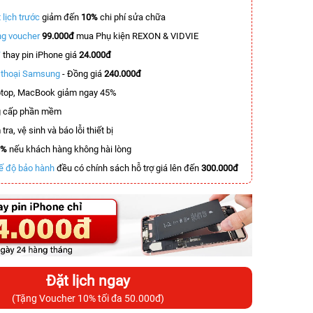
 lịch trước
giảm đến
10%
chi phí sửa chữa
g voucher
99.000đ
mua Phụ kiện REXON & VIDVIE
T
thay pin iPhone giá
24.000đ
n thoại Samsung
- Đồng giá
240.000đ
top, MacBook giảm ngay 45%
 cấp phần mềm
tra, vệ sinh và báo lỗi thiết bị
0%
nếu khách hàng không hài lòng
ế độ bảo hành
đều có chính sách hỗ trợ giá lên đến
300.000đ
Đặt lịch ngay
(Tặng Voucher 10% tối đa 50.000đ)
-6.500.000đ
-4.500.000đ