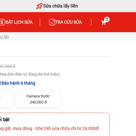
Sửa chữa lấy liền
0
ĐẶT LỊCH SỬA
TRA CỨU SỬA
ro 5G
90.000 đ
hóa đơn điện tử đúng tên linh kiện)
Bảo hành 6 tháng
u
Camera trước
340.000 đ
i bật
ng gắt, mưa dông - Ghé 24h sửa chữa chỉ từ 24.000đ!