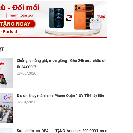
ệt, Tăng Nhơn Phú, Hồ Chí Minh (Q.9 TP. Thủ Đức cũ)
ân, Thủ Đức, Hồ Chí Minh (Bình Thọ, TP. Thủ Đức Cũ)
Ninh, Dĩ An, Hồ Chí Minh (Bình Dương Cũ)
 162A Ba Cu, Vũng Tàu, Hồ Chí Minh (TP. Vũng Tàu cũ)
 Thụ, Tân Sơn Nhất, Hồ Chí Minh (Tân Bình cũ)
ẬT
Chẳng lo nắng gắt, mưa giông - Ghé 24h sửa chữa chỉ
từ 24.000đ!
28/06/2026
Địa chỉ thay màn hình iPhone Quận 1 UY TÍN, lấy liền
02/04/2025
Sửa chữa có DEAL - TẶNG Voucher 200.000đ mua