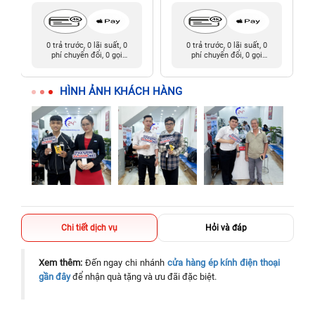
0 trả trước, 0 lãi suất, 0
0 trả trước, 0 lãi suất, 0
phí chuyển đổi, 0 gọi
phí chuyển đổi, 0 gọi
người thân
người thân
HÌNH ẢNH KHÁCH HÀNG
Chi tiết dịch vụ
Hỏi và đáp
Xem thêm:
Đến ngay chi nhánh
cửa hàng ép kính điện thoại
gần đây
để nhận quà tặng và ưu đãi đặc biệt.