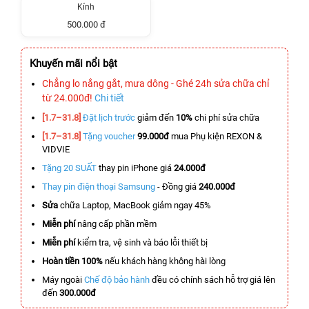
Kính
500.000 đ
Khuyến mãi nổi bật
Chẳng lo nắng gắt, mưa dông - Ghé 24h sửa chữa chỉ
từ 24.000đ!
Chi tiết
[1.7–31.8]
Đặt lịch trước
giảm đến
10%
chi phí sửa chữa
[1.7–31.8]
Tặng voucher
99.000đ
mua Phụ kiện REXON &
VIDVIE
Tặng 20 SUẤT
thay pin iPhone giá
24.000đ
Thay pin điện thoại Samsung
- Đồng giá
240.000đ
Sửa
chữa Laptop, MacBook giảm ngay 45%
Miễn phí
nâng cấp phần mềm
Miễn phí
kiểm tra, vệ sinh và báo lỗi thiết bị
Hoàn tiền 100%
nếu khách hàng không hài lòng
Máy ngoài
Chế độ bảo hành
đều có chính sách hỗ trợ giá lên
đến
300.000đ