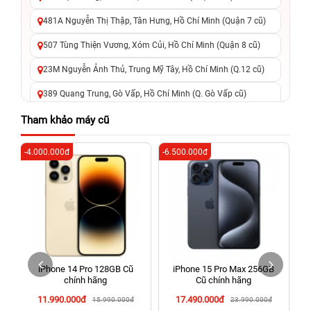
481A Nguyễn Thị Thập, Tân Hưng, Hồ Chí Minh (Quận 7 cũ)
507 Tùng Thiện Vương, Xóm Củi, Hồ Chí Minh (Quận 8 cũ)
23M Nguyễn Ảnh Thủ, Trung Mỹ Tây, Hồ Chí Minh (Q.12 cũ)
389 Quang Trung, Gò Vấp, Hồ Chí Minh (Q. Gò Vấp cũ)
625 - 625A Âu Cơ, Tân Phú, Hồ Chí Minh (Quận Tân Phú cũ)
Tham khảo máy cũ
326 Lê Văn Việt, Tăng Nhơn Phú, Hồ Chí Minh (Q.9 TP. Thủ
-4.000.000đ
-6.500.000đ
-6
Đức cũ)
256 Võ Văn Ngân, Thủ Đức, Hồ Chí Minh (Bình Thọ, TP. Thủ
Đức Cũ)
70 Nguyễn An Ninh, Dĩ An, Hồ Chí Minh (Bình Dương Cũ)
24h Vũng Tàu: 162A Ba Cu, Vũng Tàu, Hồ Chí Minh (TP. Vũng
Tàu cũ)
iPhone 14 Pro 128GB Cũ
iPhone 15 Pro Max 256GB
198 Hoàng Văn Thụ, Tân Sơn Nhất, Hồ Chí Minh (Tân Bình
chính hãng
Cũ chính hãng
cũ)
11.990.000đ
17.490.000đ
15.990.000đ
23.990.000đ