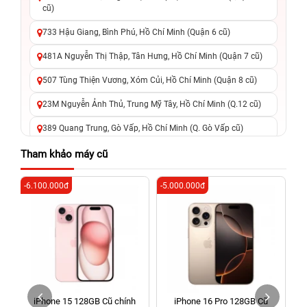
cũ)
733 Hậu Giang, Bình Phú, Hồ Chí Minh (Quận 6 cũ)
481A Nguyễn Thị Thập, Tân Hưng, Hồ Chí Minh (Quận 7 cũ)
507 Tùng Thiện Vương, Xóm Củi, Hồ Chí Minh (Quận 8 cũ)
23M Nguyễn Ảnh Thủ, Trung Mỹ Tây, Hồ Chí Minh (Q.12 cũ)
389 Quang Trung, Gò Vấp, Hồ Chí Minh (Q. Gò Vấp cũ)
625 - 625A Âu Cơ, Tân Phú, Hồ Chí Minh (Quận Tân Phú cũ)
Tham khảo máy cũ
326 Lê Văn Việt, Tăng Nhơn Phú, Hồ Chí Minh (Q.9 TP. Thủ
-6.100.000đ
-5.000.000đ
-6
Đức cũ)
256 Võ Văn Ngân, Thủ Đức, Hồ Chí Minh (Bình Thọ, TP. Thủ
Đức Cũ)
70 Nguyễn An Ninh, Dĩ An, Hồ Chí Minh (Bình Dương Cũ)
24h Vũng Tàu: 162A Ba Cu, Vũng Tàu, Hồ Chí Minh (TP. Vũng
Tàu cũ)
iPhone 15 128GB Cũ chính
iPhone 16 Pro 128GB Cũ
198 Hoàng Văn Thụ, Tân Sơn Nhất, Hồ Chí Minh (Tân Bình