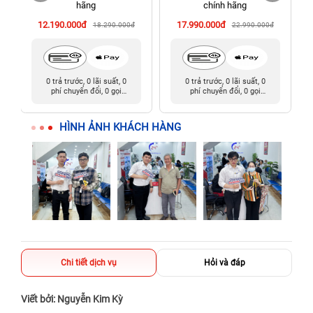
hãng
chính hãng
cũ)
12.190.000đ
17.990.000đ
18.290.000đ
22.990.000đ
0 trả trước, 0 lãi suất, 0
0 trả trước, 0 lãi suất, 0
phí chuyển đổi, 0 gọi
phí chuyển đổi, 0 gọi
người thân
người thân
HÌNH ẢNH KHÁCH HÀNG
Chi tiết dịch vụ
Hỏi và đáp
Viết bởi: Nguyễn Kim Kỳ