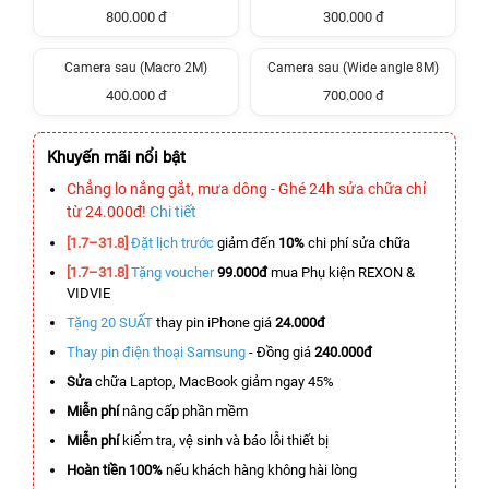
800.000 đ
300.000 đ
Camera sau (Macro 2M)
Camera sau (Wide angle 8M)
400.000 đ
700.000 đ
Khuyến mãi nổi bật
Chẳng lo nắng gắt, mưa dông - Ghé 24h sửa chữa chỉ
từ 24.000đ!
Chi tiết
[1.7–31.8]
Đặt lịch trước
giảm đến
10%
chi phí sửa chữa
[1.7–31.8]
Tặng voucher
99.000đ
mua Phụ kiện REXON &
VIDVIE
Tặng 20 SUẤT
thay pin iPhone giá
24.000đ
Thay pin điện thoại Samsung
- Đồng giá
240.000đ
Sửa
chữa Laptop, MacBook giảm ngay 45%
Miễn phí
nâng cấp phần mềm
Miễn phí
kiểm tra, vệ sinh và báo lỗi thiết bị
Hoàn tiền 100%
nếu khách hàng không hài lòng