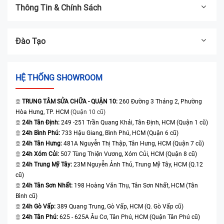
Thông Tin & Chính Sách
Đào Tạo
HỆ THỐNG SHOWROOM
TRUNG TÂM SỬA CHỮA - QUẬN 10:
260 Đường 3 Tháng 2, Phường
Hòa Hưng, TP. HCM
(Quận 10 cũ)
24h Tân Định:
249 -251 Trần Quang Khải, Tân Định, HCM (Quận 1 cũ)
24h Bình Phú:
733 Hậu Giang, Bình Phú, HCM (Quận 6 cũ)
24h Tân Hưng:
481A Nguyễn Thị Thập, Tân Hưng, HCM (Quận 7 cũ)
24h Xóm Củi:
507 Tùng Thiện Vương, Xóm Củi, HCM (Quận 8 cũ)
24h Trung Mỹ Tây:
23M Nguyễn Ảnh Thủ, Trung Mỹ Tây, HCM (Q.12
cũ)
24h Tân Sơn Nhất:
198 Hoàng Văn Thụ, Tân Sơn Nhất, HCM (Tân
Bình cũ)
24h Gò Vấp:
389 Quang Trung, Gò Vấp, HCM (Q. Gò Vấp cũ)
24h Tân Phú:
625 - 625A Âu Cơ, Tân Phú, HCM (Quận Tân Phú cũ)