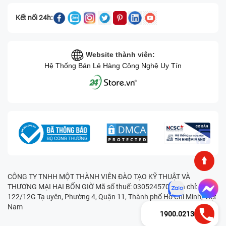
Kết nối 24h:
Website thành viên:
Hệ Thống Bán Lẻ Hàng Công Nghệ Uy Tín
CÔNG TY TNHH MỘT THÀNH VIÊN ĐÀO TẠO KỸ THUẬT VÀ
THƯƠNG MẠI HAI BỐN GIỜ Mã số thuế: 0305245702 Địa chỉ:
122/12G Tạ uyên, Phường 4, Quận 11, Thành phố Hồ Chí Minh, Việt
Nam
1900.0213