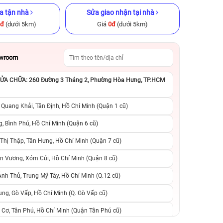
a tận nhà
Sửa giao nhận tại nhà
0đ
(dưới 5km)
Giá
0đ
(dưới 5km)
owroom
A CHỮA: 260 Đường 3 Tháng 2, Phường Hòa Hưng, TP.HCM
ũ chính hãng
iPhone XS 256GB Cũ chính hãng
iPhone 13 Pro M
chính h
 Quang Khải, Tân Định, Hồ Chí Minh (Quận 1 cũ)
.790.000đ
4.090.000đ
9.990.000đ
9.490.000đ
1
, Bình Phú, Hồ Chí Minh (Quận 6 cũ)
hị Thập, Tân Hưng, Hồ Chí Minh (Quận 7 cũ)
khi trả góp
0 trả trước, 0 lãi suất, 0 phí
0 trả trước, 0 lãi
n Vương, Xóm Củi, Hồ Chí Minh (Quận 8 cũ)
vo
chuyển đổi, 0 gọi người thân
chuyển đổi, 0 gọi
h Thủ, Trung Mỹ Tây, Hồ Chí Minh (Q.12 cũ)
ng, Gò Vấp, Hồ Chí Minh (Q. Gò Vấp cũ)
 Cơ, Tân Phú, Hồ Chí Minh (Quận Tân Phú cũ)