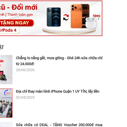
ệt, Tăng Nhơn Phú, Hồ Chí Minh (Q.9 TP. Thủ Đức cũ)
ân, Thủ Đức, Hồ Chí Minh (Bình Thọ, TP. Thủ Đức Cũ)
Ninh, Dĩ An, Hồ Chí Minh (Bình Dương Cũ)
 162A Ba Cu, Vũng Tàu, Hồ Chí Minh (TP. Vũng Tàu cũ)
 Thụ, Tân Sơn Nhất, Hồ Chí Minh (Tân Bình cũ)
ẬT
Chẳng lo nắng gắt, mưa giông - Ghé 24h sửa chữa chỉ
từ 24.000đ!
28/06/2026
Địa chỉ thay màn hình iPhone Quận 1 UY TÍN, lấy liền
02/04/2025
Sửa chữa có DEAL - TẶNG Voucher 200.000đ mua