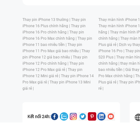
Thay pin iPhone 13 thường |
Thay pin
Thay màn hình iPhone 15
iPhone 16 Plus chính hãng |
Thay pin
Thay màn hình iPhone 1
iPhone 16 Pro chính hãng |
Thay pin
hãng |
Thay màn hình iP
iPhone 16 Pro Max chính hãng |
Thay pin
chính hãng |
Thay màn h
iPhone 11 bao nhiêu tiền |
Thay pin
Plus giá rẻ |
Dịch vụ tha
iPhone 11 Pro Max giá bao nhiêu |
Thay
iPhone 16 Pro |
Thay pi
pin iPhone 12 giá bao nhiêu |
Thay pin
S20 Plus |
Thay màn hìn
iPhone 12 Pro chính hãng |
Thay pin
chính hãng |
thay màn h
iPhone 12 Pro Max giá rẻ |
Thay pin
bao nhiêu tiền |
Giá thay
iPhone 12 Mini giá rẻ |
Thay pin iPhone 14
Pro Max chính hãng |
Th
Pro Max giá rẻ |
Thay pin iPhone 13 Mini
Plus giá rẻ |
Thay pin iP
giá rẻ |
rẻ |
Kết nối 24h:
CÔNG TY TNHH MỘT THÀNH VIÊN ĐÀO TẠO KỸ THUẬT VÀ THƯƠN