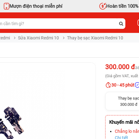
Mượn điện thoại miễn phí
Hoàn tiền 100%
Redmi
Sửa Xiaomi Redmi 10
Thay bẹ sạc Xiaomi Redmi 10
300.000 đ
3
(Giá gồm VAT, xuất 
30 - 45 phút
Thay bẹ sạ
300.000 đ
Khuyến mãi nổ
Chẳng lo nắ
Chi tiết