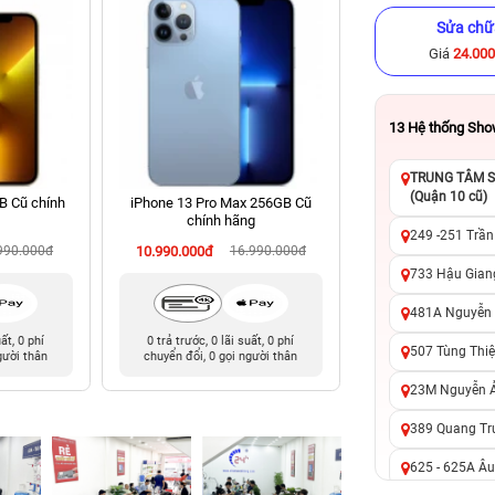
Sửa chữ
Giá
24.00
13
Hệ thống Sh
TRUNG TÂM SỬ
(Quận 10 cũ)
B Cũ chính
iPhone 13 Pro Max 256GB Cũ
iPhone 12 256GB C
chính hãng
249 -251 Trần
990.000đ
10.990.000đ
16.990.000đ
6.990.000đ
12
733 Hậu Giang
481A Nguyễn T
uất, 0 phí
0 trả trước, 0 lãi suất, 0 phí
Giảm đến 200.000đ 
507 Tùng Thiệ
gười thân
chuyển đổi, 0 gọi người thân
qua Kredi
23M Nguyễn Ản
389 Quang Tru
625 - 625A Âu