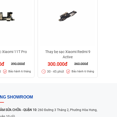
29
30 -
c Xiaomi 11T Pro
Thay bẹ sạc Xiaomi Redmi 9
Active
0đ
300.000đ
390.000đ
360.000đ
t
30 - 45 phút
Bảo hành 6 tháng
Bảo hành 6 tháng
ỐNG SHOWROOM
ÂM SỬA CHỮA - QUẬN 10:
260 Đường 3 Tháng 2, Phường Hòa Hưng,
uận 10 cũ)