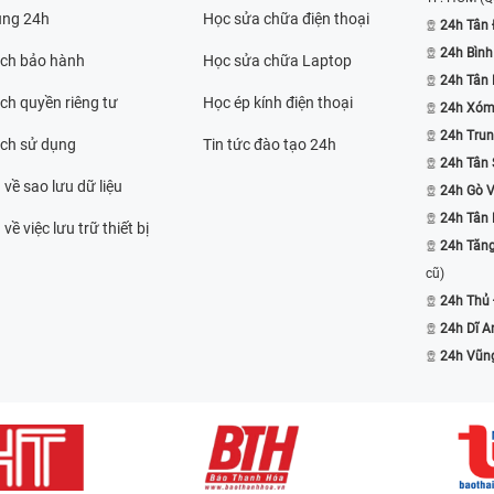
ụng 24h
Học sửa chữa điện thoại
24h Tân 
24h Bình
ách bảo hành
Học sửa chữa Laptop
24h Tân
ch quyền riêng tư
Học ép kính điện thoại
24h Xóm
24h Trun
ách sử dụng
Tin tức đào tạo 24h
24h Tân 
 về sao lưu dữ liệu
24h Gò 
24h Tân
về việc lưu trữ thiết bị
24h Tăn
cũ)
24h Thủ
24h Dĩ A
24h Vũn