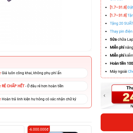
[1.7–31.8]
Đặt
[1.7–31.8]
Tặn
Tặng 20 SUẤ
Thay pin điệ
Sửa
chữa Lap
Miễn phí
nâng
Miễn phí
kiểm 
Hoàn tiền 10
Máy ngoài
Ch
Giá luôn công khai, không phụ phí ẩn
RẺ CHẤP HẾT
- Ở đâu rẻ hơn hoàn tiền
Hoàn trả linh kiện hư hỏng có xác nhận chữ ký
-6.000.000đ
-5.800.000đ