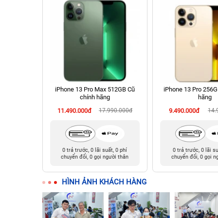
hính hãng
iPhone 13 Pro Max 512GB Cũ
iPhone 13 Pro 256G
chính hãng
hãng
90.000đ
11.490.000đ
17.990.000đ
9.490.000đ
14.
t, 0 phí
0 trả trước, 0 lãi suất, 0 phí
0 trả trước, 0 lãi s
ười thân
chuyển đổi, 0 gọi người thân
chuyển đổi, 0 gọi n
HÌNH ẢNH KHÁCH HÀNG