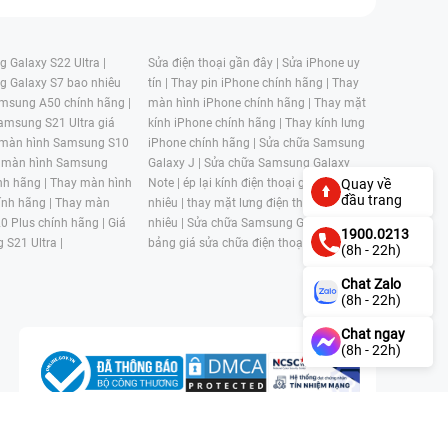
 Galaxy S22 Ultra |
Sửa điện thoại gần đây |
Sửa iPhone uy
g Galaxy S7 bao nhiêu
tín |
Thay pin iPhone chính hãng |
Thay
msung A50 chính hãng |
màn hình iPhone chính hãng |
Thay mặt
amsung S21 Ultra giá
kính iPhone chính hãng |
Thay kính lưng
 màn hình Samsung S10
iPhone chính hãng |
Sửa chữa Samsung
 màn hình Samsung
Galaxy J |
Sửa chữa Samsung Galaxy
nh hãng |
Thay màn hình
Note |
ép lại kính điện thoại giá bao
Quay về
đầu trang
nh hãng |
Thay màn
nhiêu |
thay mặt lưng điện thoại giá bao
0 Plus chính hãng |
Giá
nhiêu |
Sửa chữa Samsung Galaxy S |
1900.0213
 S21 Ultra |
bảng giá sửa chữa điện thoại samsung |
(8h - 22h)
Chat Zalo
(8h - 22h)
Chat ngay
(8h - 22h)
n, Phường 4, Quận 11, Thành phố Hồ Chí Minh, Việt Nam