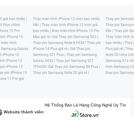
 giá bao nhiêu |
Thay màn hình iPhone 12 mini bao nhiêu
Thay pin Samsung
5 Plus chính
tiền |
Thay màn hình iPhone 13 mini giá
Thay pin Samsun
hone 15 Pro
bao nhiêu |
thay màn hình iPhone 15 Pro
tiền |
Thay pin Sa
ình iPhone 16
Max giá rẻ |
Giá Thay pin Samsung S22 |
Thay màn hình S
y màn hình
Thay pin Samsung Note 8 HCM |
Thay pin
bao nhiêu |
Thay
n Samsung Galaxy
iPhone 14 Plus giá rẻ |
Giá Thay pin
Plus giá rẻ |
Thay
h iPhone 12
Samsung S21 Plus |
Thay pin Samsung
Note 20 Ultra chí
ình iPhone 13
Galaxy A02s |
Thay pin Samsung S21
Samsung A12 chí
 pin iPhone 13
TPHCM |
Giá Thay pin Samsung S9 Plus |
hình Samsung S2
ay pin iPhone 15
Thay pin Samsung Note 20 giá rẻ |
thay pin Samsung
hone 11 Pro giá
Hệ Thống Bán Lẻ Hàng Công Nghệ Uy Tín
Website thành viên:
G MẠI HAI BỐN GIỜ Mã số thuế: 0305245702 Địa chỉ: 122/12G Tạ uyê