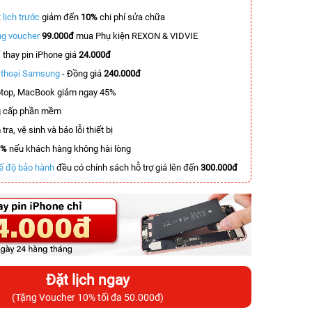
 lịch trước
giảm đến
10%
chi phí sửa chữa
g voucher
99.000đ
mua Phụ kiện REXON & VIDVIE
T
thay pin iPhone giá
24.000đ
n thoại Samsung
- Đồng giá
240.000đ
top, MacBook giảm ngay 45%
 cấp phần mềm
tra, vệ sinh và báo lỗi thiết bị
0%
nếu khách hàng không hài lòng
ế độ bảo hành
đều có chính sách hỗ trợ giá lên đến
300.000đ
Đặt lịch ngay
(Tặng Voucher 10% tối đa 50.000đ)
-5.900.000đ
-5.500.000đ