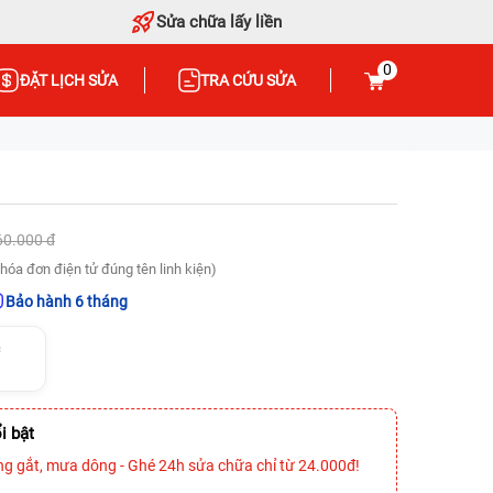
Sửa chữa lấy liền
0
ĐẶT LỊCH SỬA
TRA CỨU SỬA
60.000 đ
hóa đơn điện tử đúng tên linh kiện)
Bảo hành 6 tháng
c
i bật
ng gắt, mưa dông - Ghé 24h sửa chữa chỉ từ 24.000đ!