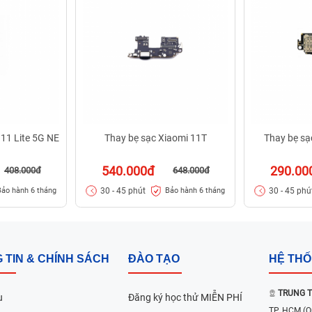
 11 Lite 5G NE
Thay bẹ sạc Xiaomi 11T
Thay bẹ sạ
540.000đ
290.00
408.000đ
648.000đ
30 - 45 phút
30 - 45 phú
Bảo hành 6 tháng
Bảo hành 6 tháng
 TIN & CHÍNH SÁCH
ĐÀO TẠO
HỆ TH
TRUNG T
u
Đăng ký học thử MIỄN PHÍ
TP. HCM
(Q