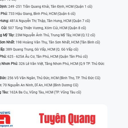
Định:
249 -251 Trần Quang Khải, Tân Định, HCM (Quận 1 cũ)
 Phú:
733 Hậu Giang, Bình Phú, HCM (Quận 6 cũ)
 Hưng:
481A Nguyễn Thị Thập, Tân Hưng, HCM (Quận 7 cũ)
 Củi:
507 Tùng Thiện Vương, Xóm Củi, HCM (Quận 8 cũ)
g Mỹ Tây:
23M Nguyễn Ảnh Thủ, Trung Mỹ Tây, HCM (Q.12 cũ)
Sơn Nhất:
198 Hoàng Văn Thụ, Tân Sơn Nhất, HCM (Tân Bình cũ)
Vấp:
389 Quang Trung, Gò Vấp, HCM (Q. Gò Vấp cũ)
 Phú:
625 - 625A Âu Cơ, Tân Phú, HCM (Quận Tân Phú cũ)
g Nhơn Phú:
326 Lê Văn Việt, Tăng Nhơn Phú, HCM (Q.9 TP. Thủ Đức
 Đức:
256 Võ Văn Ngân, Thủ Đức, HCM (Bình Thọ, TP. Thủ Đức Cũ)
n:
70 Nguyễn An Ninh, Dĩ An, HCM (Bình Dương Cũ)
g Tàu:
162A Ba Cu, Vũng Tàu, HCM (TP. Vũng Tàu cũ)