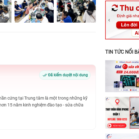
326 Lê Văn Vi
256 Võ Văn Ng
70 Nguyễn An 
24h Vũng Tàu:
198 Hoàng Văn
TIN TỨC NỔI B
Đã kiểm duyệt nội dung
Phần cứng tại Trung tâm là một trong những kỹ
 hơn 15 năm kinh nghiệm đào tạo - sửa chữa