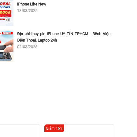
iPhone Like New
13/03/2025
Địa chỉ thay pin iPhone UY TÍN TPHCM - Bệnh Viện
Điện Thoại, Laptop 24h
04/03/2025
Giảm 16%
Giảm 57%
Thay 