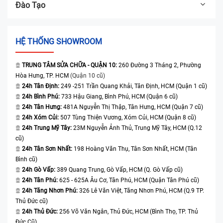
Đào Tạo
HỆ THỐNG SHOWROOM
TRUNG TÂM SỬA CHỮA - QUẬN 10:
260 Đường 3 Tháng 2, Phường
Hòa Hưng, TP. HCM
(Quận 10 cũ)
24h Tân Định:
249 -251 Trần Quang Khải, Tân Định, HCM (Quận 1 cũ)
24h Bình Phú:
733 Hậu Giang, Bình Phú, HCM (Quận 6 cũ)
24h Tân Hưng:
481A Nguyễn Thị Thập, Tân Hưng, HCM (Quận 7 cũ)
24h Xóm Củi:
507 Tùng Thiện Vương, Xóm Củi, HCM (Quận 8 cũ)
24h Trung Mỹ Tây:
23M Nguyễn Ảnh Thủ, Trung Mỹ Tây, HCM (Q.12
cũ)
24h Tân Sơn Nhất:
198 Hoàng Văn Thụ, Tân Sơn Nhất, HCM (Tân
Bình cũ)
24h Gò Vấp:
389 Quang Trung, Gò Vấp, HCM (Q. Gò Vấp cũ)
24h Tân Phú:
625 - 625A Âu Cơ, Tân Phú, HCM (Quận Tân Phú cũ)
24h Tăng Nhơn Phú:
326 Lê Văn Việt, Tăng Nhơn Phú, HCM (Q.9 TP.
Thủ Đức cũ)
24h Thủ Đức:
256 Võ Văn Ngân, Thủ Đức, HCM (Bình Thọ, TP. Thủ
Đức Cũ)