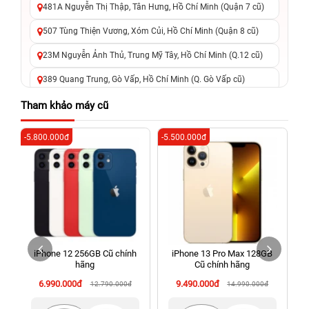
481A Nguyễn Thị Thập, Tân Hưng, Hồ Chí Minh (Quận 7 cũ)
507 Tùng Thiện Vương, Xóm Củi, Hồ Chí Minh (Quận 8 cũ)
23M Nguyễn Ảnh Thủ, Trung Mỹ Tây, Hồ Chí Minh (Q.12 cũ)
389 Quang Trung, Gò Vấp, Hồ Chí Minh (Q. Gò Vấp cũ)
625 - 625A Âu Cơ, Tân Phú, Hồ Chí Minh (Quận Tân Phú cũ)
Tham khảo máy cũ
326 Lê Văn Việt, Tăng Nhơn Phú, Hồ Chí Minh (Q.9 TP. Thủ
-5.800.000đ
-5.500.000đ
-6
Đức cũ)
256 Võ Văn Ngân, Thủ Đức, Hồ Chí Minh (Bình Thọ, TP. Thủ
Đức Cũ)
70 Nguyễn An Ninh, Dĩ An, Hồ Chí Minh (Bình Dương Cũ)
24h Vũng Tàu: 162A Ba Cu, Vũng Tàu, Hồ Chí Minh (TP. Vũng
Tàu cũ)
iPhone 12 256GB Cũ chính
iPhone 13 Pro Max 128GB
198 Hoàng Văn Thụ, Tân Sơn Nhất, Hồ Chí Minh (Tân Bình
hãng
Cũ chính hãng
cũ)
6.990.000đ
9.490.000đ
12.790.000đ
14.990.000đ