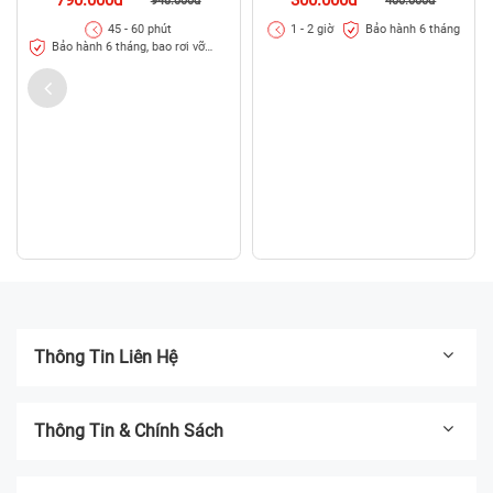
400.000đ
Bảo hành 6 tháng
1 - 2 giờ
Thay màn hình Xiaomi Redmi 10
790.000đ
948.000đ
45 - 60 phút
Bảo hành 6 tháng, bao rơi vỡ
kính
Thông Tin Liên Hệ
Thông Tin & Chính Sách