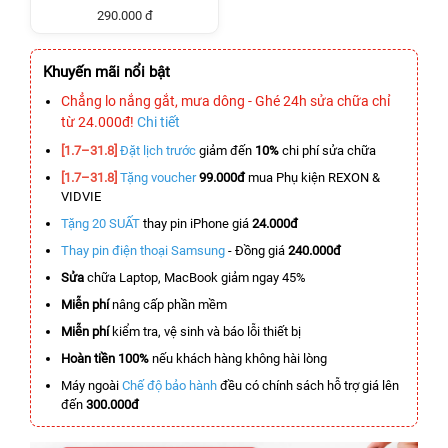
290.000 đ
Khuyến mãi nổi bật
Chẳng lo nắng gắt, mưa dông - Ghé 24h sửa chữa chỉ
từ 24.000đ!
Chi tiết
[1.7–31.8]
Đặt lịch trước
giảm đến
10%
chi phí sửa chữa
[1.7–31.8]
Tặng voucher
99.000đ
mua Phụ kiện REXON &
VIDVIE
Tặng 20 SUẤT
thay pin iPhone giá
24.000đ
Thay pin điện thoại Samsung
- Đồng giá
240.000đ
Sửa
chữa Laptop, MacBook giảm ngay 45%
Miễn phí
nâng cấp phần mềm
Miễn phí
kiểm tra, vệ sinh và báo lỗi thiết bị
Hoàn tiền 100%
nếu khách hàng không hài lòng
Máy ngoài
Chế độ bảo hành
đều có chính sách hỗ trợ giá lên
đến
300.000đ