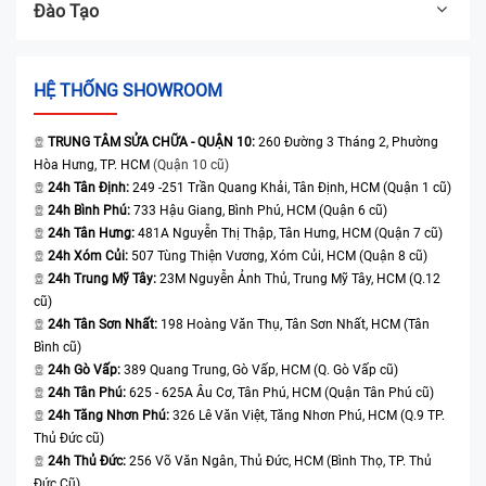
Đào Tạo
HỆ THỐNG SHOWROOM
TRUNG TÂM SỬA CHỮA - QUẬN 10:
260 Đường 3 Tháng 2, Phường
Hòa Hưng, TP. HCM
(Quận 10 cũ)
24h Tân Định:
249 -251 Trần Quang Khải, Tân Định, HCM (Quận 1 cũ)
24h Bình Phú:
733 Hậu Giang, Bình Phú, HCM (Quận 6 cũ)
24h Tân Hưng:
481A Nguyễn Thị Thập, Tân Hưng, HCM (Quận 7 cũ)
24h Xóm Củi:
507 Tùng Thiện Vương, Xóm Củi, HCM (Quận 8 cũ)
24h Trung Mỹ Tây:
23M Nguyễn Ảnh Thủ, Trung Mỹ Tây, HCM (Q.12
cũ)
24h Tân Sơn Nhất:
198 Hoàng Văn Thụ, Tân Sơn Nhất, HCM (Tân
Bình cũ)
24h Gò Vấp:
389 Quang Trung, Gò Vấp, HCM (Q. Gò Vấp cũ)
24h Tân Phú:
625 - 625A Âu Cơ, Tân Phú, HCM (Quận Tân Phú cũ)
24h Tăng Nhơn Phú:
326 Lê Văn Việt, Tăng Nhơn Phú, HCM (Q.9 TP.
Thủ Đức cũ)
24h Thủ Đức:
256 Võ Văn Ngân, Thủ Đức, HCM (Bình Thọ, TP. Thủ
Đức Cũ)