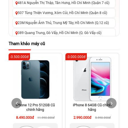
481A Nguyễn Thị Thập, Tân Hưng, Hồ Chí Minh (Quận 7 cũ)
507 Tùng Thiện Vương, Xóm Củi, Hồ Chí Minh (Quận 8 cũ)
23M Nguyễn Ảnh Thủ, Trung Mỹ Tây, Hồ Chí Minh (Q.12 cũ)
389 Quang Trung, Gò Vấp, Hồ Chí Minh (Q. Gò Vấp cũ)
625 - 625A Âu Cơ, Tân Phú, Hồ Chí Minh (Quận Tân Phú cũ)
Tham khảo máy cũ
326 Lê Văn Việt, Tăng Nhơn Phú, Hồ Chí Minh (Q.9 TP. Thủ
-3.500.000đ
-3.000.000đ
-6
Đức cũ)
256 Võ Văn Ngân, Thủ Đức, Hồ Chí Minh (Bình Thọ, TP. Thủ
Đức Cũ)
70 Nguyễn An Ninh, Dĩ An, Hồ Chí Minh (Bình Dương Cũ)
24h Vũng Tàu: 162A Ba Cu, Vũng Tàu, Hồ Chí Minh (TP. Vũng
Tàu cũ)
iPhone 12 Pro 512GB Cũ
iPhone 8 64GB Cũ chính
198 Hoàng Văn Thụ, Tân Sơn Nhất, Hồ Chí Minh (Tân Bình
chính hãng
hãng
cũ)
8.490.000đ
2.990.000đ
11.990.000đ
5.990.000đ