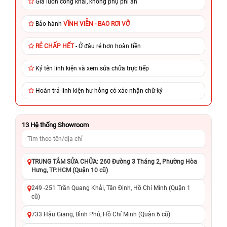
Giá luôn công khai, không phụ phí ẩn
Bảo hành
VĨNH VIỄN - BAO RƠI VỠ
RẺ CHẤP HẾT
- Ở đâu rẻ hơn hoàn tiền
Ký tên linh kiện và xem sửa chữa trực tiếp
Hoàn trả linh kiện hư hỏng có xác nhận chữ ký
13
Hệ thống Showroom
TRUNG TÂM SỬA CHỮA: 260 Đường 3 Tháng 2, Phường Hòa
Hưng, TP.HCM (Quận 10 cũ)
249 -251 Trần Quang Khải, Tân Định, Hồ Chí Minh (Quận 1
cũ)
733 Hậu Giang, Bình Phú, Hồ Chí Minh (Quận 6 cũ)