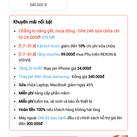
540.000 đ
Khuyến mãi nổi bật
Chẳng lo nắng gắt, mưa dông - Ghé 24h sửa chữa chỉ
từ 24.000đ!
Chi tiết
[1.7–31.8]
Đặt lịch trước
giảm đến
10%
chi phí sửa chữa
[1.7–31.8]
Tặng voucher
99.000đ
mua Phụ kiện REXON &
VIDVIE
Tặng 20 SUẤT
thay pin iPhone giá
24.000đ
Thay pin điện thoại Samsung
- Đồng giá
240.000đ
Sửa
chữa Laptop, MacBook giảm ngay 45%
Miễn phí
nâng cấp phần mềm
Miễn phí
kiểm tra, vệ sinh và báo lỗi thiết bị
Hoàn tiền 100%
nếu khách hàng không hài lòng
Máy ngoài
Chế độ bảo hành
đều có chính sách hỗ trợ giá lên
đến
300.000đ