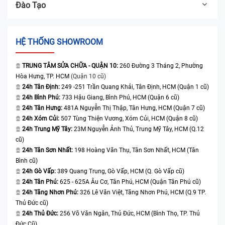
Đào Tạo
HỆ THỐNG SHOWROOM
TRUNG TÂM SỬA CHỮA - QUẬN 10:
260 Đường 3 Tháng 2, Phường
Hòa Hưng, TP. HCM
(Quận 10 cũ)
24h Tân Định:
249 -251 Trần Quang Khải, Tân Định, HCM (Quận 1 cũ)
24h Bình Phú:
733 Hậu Giang, Bình Phú, HCM (Quận 6 cũ)
24h Tân Hưng:
481A Nguyễn Thị Thập, Tân Hưng, HCM (Quận 7 cũ)
24h Xóm Củi:
507 Tùng Thiện Vương, Xóm Củi, HCM (Quận 8 cũ)
24h Trung Mỹ Tây:
23M Nguyễn Ảnh Thủ, Trung Mỹ Tây, HCM (Q.12
cũ)
24h Tân Sơn Nhất:
198 Hoàng Văn Thụ, Tân Sơn Nhất, HCM (Tân
Bình cũ)
24h Gò Vấp:
389 Quang Trung, Gò Vấp, HCM (Q. Gò Vấp cũ)
24h Tân Phú:
625 - 625A Âu Cơ, Tân Phú, HCM (Quận Tân Phú cũ)
24h Tăng Nhơn Phú:
326 Lê Văn Việt, Tăng Nhơn Phú, HCM (Q.9 TP.
Thủ Đức cũ)
24h Thủ Đức:
256 Võ Văn Ngân, Thủ Đức, HCM (Bình Thọ, TP. Thủ
Đức Cũ)