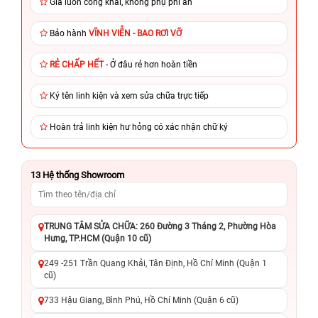
Giá luôn công khai, không phụ phí ẩn
Bảo hành
VĨNH VIỄN - BAO RƠI VỠ
RẺ CHẤP HẾT
- Ở đâu rẻ hơn hoàn tiền
Ký tên linh kiện và xem sửa chữa trực tiếp
Hoàn trả linh kiện hư hỏng có xác nhận chữ ký
13
Hệ thống Showroom
TRUNG TÂM SỬA CHỮA: 260 Đường 3 Tháng 2, Phường Hòa
Hưng, TP.HCM (Quận 10 cũ)
249 -251 Trần Quang Khải, Tân Định, Hồ Chí Minh (Quận 1
cũ)
733 Hậu Giang, Bình Phú, Hồ Chí Minh (Quận 6 cũ)