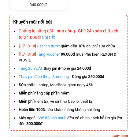
340.000 đ
Khuyến mãi nổi bật
Chẳng lo nắng gắt, mưa dông - Ghé 24h sửa chữa chỉ
từ 24.000đ!
Chi tiết
[1.7–31.8]
Đặt lịch trước
giảm đến
10%
chi phí sửa chữa
[1.7–31.8]
Tặng voucher
99.000đ
mua Phụ kiện REXON &
VIDVIE
Tặng 20 SUẤT
thay pin iPhone giá
24.000đ
Thay pin điện thoại Samsung
- Đồng giá
240.000đ
Sửa
chữa Laptop, MacBook giảm ngay 45%
Miễn phí
nâng cấp phần mềm
Miễn phí
kiểm tra, vệ sinh và báo lỗi thiết bị
Hoàn tiền 100%
nếu khách hàng không hài lòng
Máy ngoài
Chế độ bảo hành
đều có chính sách hỗ trợ giá lên
đến
300.000đ