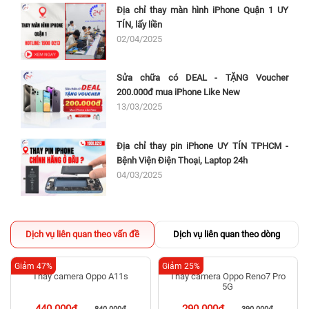
Địa chỉ thay màn hình iPhone Quận 1 UY
TÍN, lấy liền
02/04/2025
Sửa chữa có DEAL - TẶNG Voucher
200.000đ mua iPhone Like New
13/03/2025
Địa chỉ thay pin iPhone UY TÍN TPHCM -
Bệnh Viện Điện Thoại, Laptop 24h
04/03/2025
Dịch vụ liên quan theo vấn đề
Dịch vụ liên quan theo dòng
Giảm 47%
Giảm 25%
Thay camera Oppo A11s
Thay camera Oppo Reno7 Pro
5G
440.000đ
290.000đ