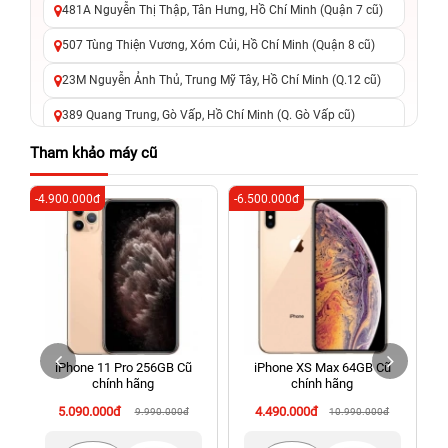
481A Nguyễn Thị Thập, Tân Hưng, Hồ Chí Minh (Quận 7 cũ)
507 Tùng Thiện Vương, Xóm Củi, Hồ Chí Minh (Quận 8 cũ)
23M Nguyễn Ảnh Thủ, Trung Mỹ Tây, Hồ Chí Minh (Q.12 cũ)
389 Quang Trung, Gò Vấp, Hồ Chí Minh (Q. Gò Vấp cũ)
625 - 625A Âu Cơ, Tân Phú, Hồ Chí Minh (Quận Tân Phú cũ)
Tham khảo máy cũ
326 Lê Văn Việt, Tăng Nhơn Phú, Hồ Chí Minh (Q.9 TP. Thủ
-4.900.000đ
-6.500.000đ
-8
Đức cũ)
256 Võ Văn Ngân, Thủ Đức, Hồ Chí Minh (Bình Thọ, TP. Thủ
Đức Cũ)
70 Nguyễn An Ninh, Dĩ An, Hồ Chí Minh (Bình Dương Cũ)
24h Vũng Tàu: 162A Ba Cu, Vũng Tàu, Hồ Chí Minh (TP. Vũng
Tàu cũ)
iPhone 11 Pro 256GB Cũ
iPhone XS Max 64GB Cũ
198 Hoàng Văn Thụ, Tân Sơn Nhất, Hồ Chí Minh (Tân Bình
chính hãng
chính hãng
cũ)
5.090.000đ
4.490.000đ
9.990.000đ
10.990.000đ