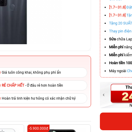
[1.7–31.8]
Đặt
[1.7–31.8]
Tặn
Tặng 20 SUẤ
Thay pin điệ
Sửa
chữa Lap
Miễn phí
nâng
Miễn phí
kiểm 
Hoàn tiền 10
Máy ngoài
Ch
Giá luôn công khai, không phụ phí ẩn
RẺ CHẤP HẾT
- Ở đâu rẻ hơn hoàn tiền
Hoàn trả linh kiện hư hỏng có xác nhận chữ ký
-5.900.000đ
-2.900.000đ