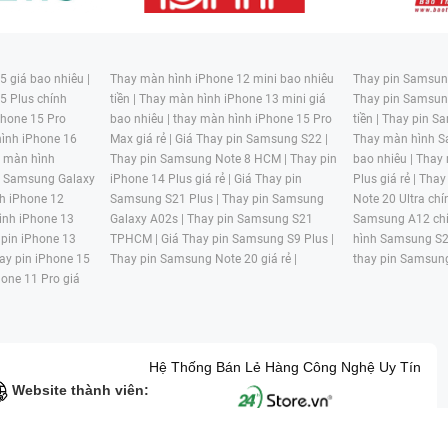
 giá bao nhiêu |
Thay màn hình iPhone 12 mini bao nhiêu
Thay pin Samsung
5 Plus chính
tiền |
Thay màn hình iPhone 13 mini giá
Thay pin Samsun
hone 15 Pro
bao nhiêu |
thay màn hình iPhone 15 Pro
tiền |
Thay pin Sa
ình iPhone 16
Max giá rẻ |
Giá Thay pin Samsung S22 |
Thay màn hình S
y màn hình
Thay pin Samsung Note 8 HCM |
Thay pin
bao nhiêu |
Thay
n Samsung Galaxy
iPhone 14 Plus giá rẻ |
Giá Thay pin
Plus giá rẻ |
Thay
h iPhone 12
Samsung S21 Plus |
Thay pin Samsung
Note 20 Ultra chí
ình iPhone 13
Galaxy A02s |
Thay pin Samsung S21
Samsung A12 chí
 pin iPhone 13
TPHCM |
Giá Thay pin Samsung S9 Plus |
hình Samsung S2
ay pin iPhone 15
Thay pin Samsung Note 20 giá rẻ |
thay pin Samsung
hone 11 Pro giá
Hệ Thống Bán Lẻ Hàng Công Nghệ Uy Tín
Website thành viên: