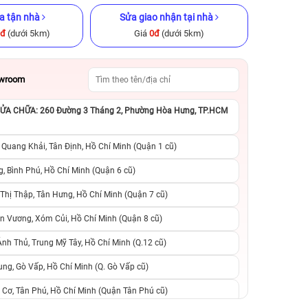
a tận nhà
Sửa giao nhận tại nhà
0đ
(dưới 5km)
Giá
0đ
(dưới 5km)
owroom
A CHỮA: 260 Đường 3 Tháng 2, Phường Hòa Hưng, TP.HCM
ũ chính hãng
iPhone 14 Pro Max 128GB cũ
iPhone 11 64GB C
chính hãng
 Quang Khải, Tân Định, Hồ Chí Minh (Quận 1 cũ)
.990.000đ
13.990.000đ
19.990.000đ
4.990.000đ
6
, Bình Phú, Hồ Chí Minh (Quận 6 cũ)
hị Thập, Tân Hưng, Hồ Chí Minh (Quận 7 cũ)
suất, 0 phí
0 trả trước, 0 lãi suất, 0 phí
0 trả trước, 0 lãi
n Vương, Xóm Củi, Hồ Chí Minh (Quận 8 cũ)
người thân
chuyển đổi, 0 gọi người thân
chuyển đổi, 0 gọi
h Thủ, Trung Mỹ Tây, Hồ Chí Minh (Q.12 cũ)
ng, Gò Vấp, Hồ Chí Minh (Q. Gò Vấp cũ)
 Cơ, Tân Phú, Hồ Chí Minh (Quận Tân Phú cũ)