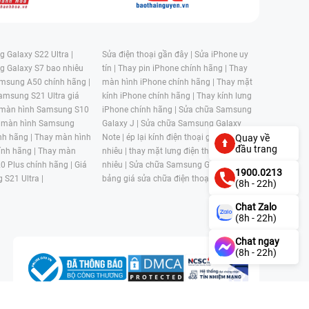
 Galaxy S22 Ultra |
Sửa điện thoại gần đây |
Sửa iPhone uy
g Galaxy S7 bao nhiêu
tín |
Thay pin iPhone chính hãng |
Thay
msung A50 chính hãng |
màn hình iPhone chính hãng |
Thay mặt
amsung S21 Ultra giá
kính iPhone chính hãng |
Thay kính lưng
 màn hình Samsung S10
iPhone chính hãng |
Sửa chữa Samsung
 màn hình Samsung
Galaxy J |
Sửa chữa Samsung Galaxy
nh hãng |
Thay màn hình
Note |
ép lại kính điện thoại giá bao
Quay về
đầu trang
nh hãng |
Thay màn
nhiêu |
thay mặt lưng điện thoại giá bao
0 Plus chính hãng |
Giá
nhiêu |
Sửa chữa Samsung Galaxy S |
1900.0213
 S21 Ultra |
bảng giá sửa chữa điện thoại samsung |
(8h - 22h)
Chat Zalo
(8h - 22h)
Chat ngay
(8h - 22h)