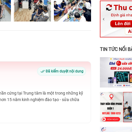
326 Lê Văn Vi
256 Võ Văn Ng
70 Nguyễn An 
24h Vũng Tàu:
198 Hoàng Văn
TIN TỨC NỔI B
Đã kiểm duyệt nội dung
Phần cứng tại Trung tâm là một trong những kỹ
 hơn 15 năm kinh nghiệm đào tạo - sửa chữa