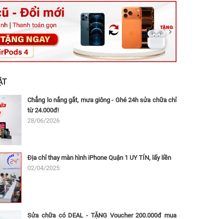
ệt, Tăng Nhơn Phú, Hồ Chí Minh (Q.9 TP. Thủ Đức cũ)
ân, Thủ Đức, Hồ Chí Minh (Bình Thọ, TP. Thủ Đức Cũ)
Ninh, Dĩ An, Hồ Chí Minh (Bình Dương Cũ)
 162A Ba Cu, Vũng Tàu, Hồ Chí Minh (TP. Vũng Tàu cũ)
 Thụ, Tân Sơn Nhất, Hồ Chí Minh (Tân Bình cũ)
ẬT
Chẳng lo nắng gắt, mưa giông - Ghé 24h sửa chữa chỉ
từ 24.000đ!
28/06/2026
Địa chỉ thay màn hình iPhone Quận 1 UY TÍN, lấy liền
02/04/2025
Sửa chữa có DEAL - TẶNG Voucher 200.000đ mua