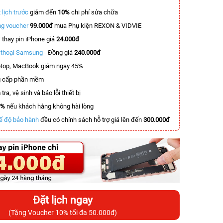
 lịch trước
giảm đến
10%
chi phí sửa chữa
g voucher
99.000đ
mua Phụ kiện REXON & VIDVIE
T
thay pin iPhone giá
24.000đ
n thoại Samsung
- Đồng giá
240.000đ
top, MacBook giảm ngay 45%
 cấp phần mềm
tra, vệ sinh và báo lỗi thiết bị
0%
nếu khách hàng không hài lòng
ế độ bảo hành
đều có chính sách hỗ trợ giá lên đến
300.000đ
Đặt lịch ngay
(Tặng Voucher 10% tối đa 50.000đ)
-6.000.000đ
-2.000.000đ