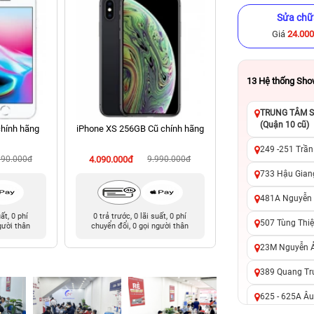
Sửa chữ
Giá
24.00
13
Hệ thống Sh
TRUNG TÂM SỬ
(Quận 10 cũ)
chính hãng
iPhone XS 256GB Cũ chính hãng
iPhone 13 256GB C
249 -251 Trần
990.000đ
4.090.000đ
9.990.000đ
9.090.000đ
11
733 Hậu Giang
481A Nguyễn T
uất, 0 phí
0 trả trước, 0 lãi suất, 0 phí
0 trả trước, 0 lãi 
507 Tùng Thiệ
gười thân
chuyển đổi, 0 gọi người thân
chuyển đổi, 0 gọi 
23M Nguyễn Ản
389 Quang Tru
625 - 625A Âu