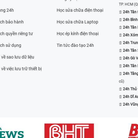
TP. HCM
(Q
ụng 24h
Học sửa chữa điện thoại
24h Tân 
24h Bình
ách bảo hành
Học sửa chữa Laptop
24h Tân
ch quyền riêng tư
Học ép kính điện thoại
24h Xóm
24h Trun
ách sử dụng
Tin tức đào tạo 24h
24h Tân 
 về sao lưu dữ liệu
24h Gò 
24h Tân
về việc lưu trữ thiết bị
24h Tăn
cũ)
24h Thủ
24h Dĩ A
24h Vũn