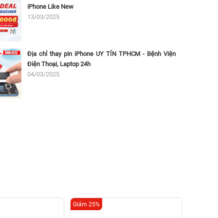
iPhone Like New
13/03/2025
Địa chỉ thay pin iPhone UY TÍN TPHCM - Bệnh Viện
Điện Thoại, Laptop 24h
04/03/2025
Giảm 25%
Giảm 44%
Thay c