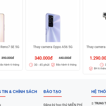
 Reno7 SE 5G
Thay camera Oppo A56 5G
Thay camera
340.000đ
1.290.0
390.000đ
440.000đ
30 - 45 phút
Bảo hành 6 tháng
Bảo hành 6 tháng
BH 6 tháng
 TIN & CHÍNH SÁCH
ĐÀO TẠO
HỆ TH
TRUNG T
u
Đăng ký học thử MIỄN PHÍ