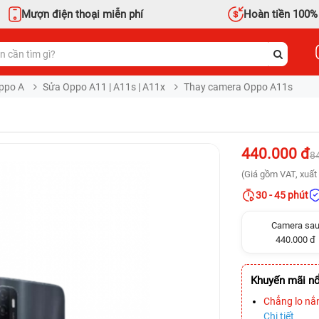
Mượn điện thoại miễn phí
Hoàn tiền 100%
ppo A
Sửa Oppo A11 | A11s | A11x
Thay camera Oppo A11s
440.000 đ
8
(Giá gồm VAT, xuất 
30 - 45 phút
Camera sa
440.000 đ
Khuyến mãi nổ
Chẳng lo nắ
Chi tiết