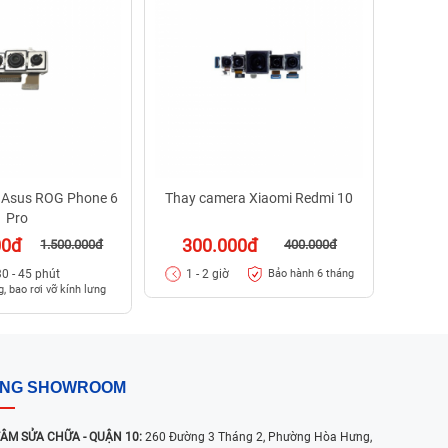
39
1 - 
 Asus ROG Phone 6
Thay camera Xiaomi Redmi 10
Pro
00đ
300.000đ
1.500.000đ
400.000đ
30 - 45 phút
1 - 2 giờ
Bảo hành 6 tháng
, bao rơi vỡ kính lưng
ỐNG SHOWROOM
ÂM SỬA CHỮA - QUẬN 10:
260 Đường 3 Tháng 2, Phường Hòa Hưng,