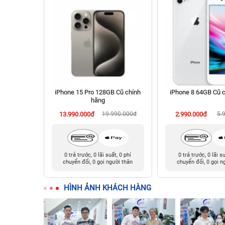
 256GB Cũ
iPhone 15 Pro 128GB Cũ chính
iPhone 8 64GB Cũ 
hãng
990.000đ
13.990.000đ
19.990.000đ
2.990.000đ
5.
t, 0 phí
0 trả trước, 0 lãi suất, 0 phí
0 trả trước, 0 lãi s
ười thân
chuyển đổi, 0 gọi người thân
chuyển đổi, 0 gọi n
HÌNH ẢNH KHÁCH HÀNG