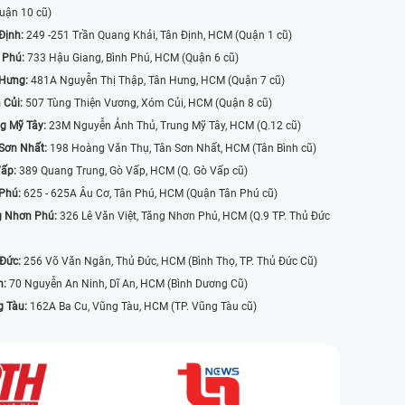
uận 10 cũ)
Định:
249 -251 Trần Quang Khải, Tân Định, HCM (Quận 1 cũ)
 Phú:
733 Hậu Giang, Bình Phú, HCM (Quận 6 cũ)
 Hưng:
481A Nguyễn Thị Thập, Tân Hưng, HCM (Quận 7 cũ)
 Củi:
507 Tùng Thiện Vương, Xóm Củi, HCM (Quận 8 cũ)
g Mỹ Tây:
23M Nguyễn Ảnh Thủ, Trung Mỹ Tây, HCM (Q.12 cũ)
Sơn Nhất:
198 Hoàng Văn Thụ, Tân Sơn Nhất, HCM (Tân Bình cũ)
Vấp:
389 Quang Trung, Gò Vấp, HCM (Q. Gò Vấp cũ)
 Phú:
625 - 625A Âu Cơ, Tân Phú, HCM (Quận Tân Phú cũ)
g Nhơn Phú:
326 Lê Văn Việt, Tăng Nhơn Phú, HCM (Q.9 TP. Thủ Đức
 Đức:
256 Võ Văn Ngân, Thủ Đức, HCM (Bình Thọ, TP. Thủ Đức Cũ)
n:
70 Nguyễn An Ninh, Dĩ An, HCM (Bình Dương Cũ)
g Tàu:
162A Ba Cu, Vũng Tàu, HCM (TP. Vũng Tàu cũ)