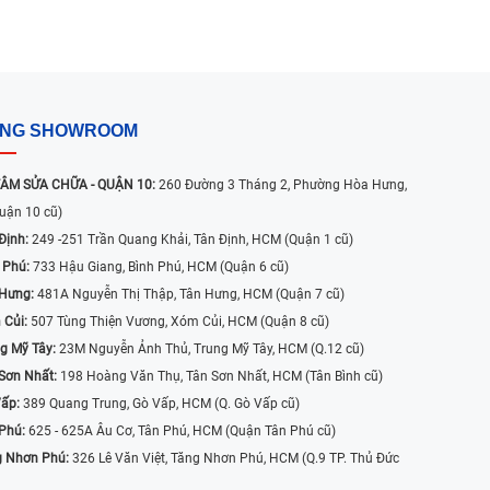
04/03/2025
ỐNG SHOWROOM
ÂM SỬA CHỮA - QUẬN 10:
260 Đường 3 Tháng 2, Phường Hòa Hưng,
uận 10 cũ)
Định:
249 -251 Trần Quang Khải, Tân Định, HCM (Quận 1 cũ)
 Phú:
733 Hậu Giang, Bình Phú, HCM (Quận 6 cũ)
 Hưng:
481A Nguyễn Thị Thập, Tân Hưng, HCM (Quận 7 cũ)
 Củi:
507 Tùng Thiện Vương, Xóm Củi, HCM (Quận 8 cũ)
g Mỹ Tây:
23M Nguyễn Ảnh Thủ, Trung Mỹ Tây, HCM (Q.12 cũ)
Sơn Nhất:
198 Hoàng Văn Thụ, Tân Sơn Nhất, HCM (Tân Bình cũ)
Vấp:
389 Quang Trung, Gò Vấp, HCM (Q. Gò Vấp cũ)
 Phú:
625 - 625A Âu Cơ, Tân Phú, HCM (Quận Tân Phú cũ)
g Nhơn Phú:
326 Lê Văn Việt, Tăng Nhơn Phú, HCM (Q.9 TP. Thủ Đức