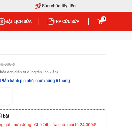
Sửa chữa lấy liền
0
ĐẶT LỊCH SỬA
TRA CỨU SỬA
40.000 đ
hóa đơn điện tử đúng tên linh kiện)
Bảo hành pin phù, chức năng 6 tháng
i bật
ng gắt, mưa dông - Ghé 24h sửa chữa chỉ từ 24.000đ!