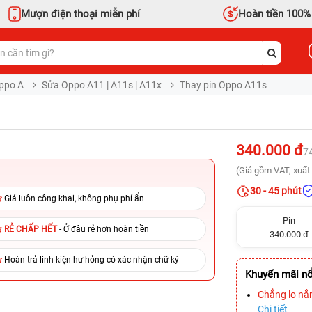
Mượn điện thoại miễn phí
Hoàn tiền 100%
ppo A
Sửa Oppo A11 | A11s | A11x
Thay pin Oppo A11s
340.000 đ
7
(Giá gồm VAT, xuất 
30 - 45 phút
Giá luôn công khai, không phụ phí ẩn
Pin
RẺ CHẤP HẾT
- Ở đâu rẻ hơn hoàn tiền
340.000 đ
Hoàn trả linh kiện hư hỏng có xác nhận chữ ký
Khuyến mãi nổ
Chẳng lo nắ
Chi tiết