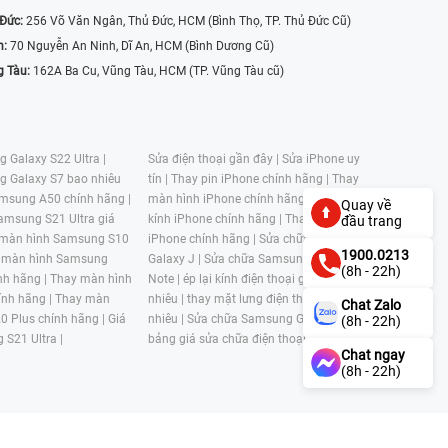
 Đức:
256 Võ Văn Ngân, Thủ Đức, HCM (Bình Thọ, TP. Thủ Đức Cũ)
n:
70 Nguyễn An Ninh, Dĩ An, HCM (Bình Dương Cũ)
g Tàu:
162A Ba Cu, Vũng Tàu, HCM (TP. Vũng Tàu cũ)
 Galaxy S22 Ultra |
Sửa điện thoại gần đây |
Sửa iPhone uy
g Galaxy S7 bao nhiêu
tín |
Thay pin iPhone chính hãng |
Thay
msung A50 chính hãng |
màn hình iPhone chính hãng |
Thay mặt
Quay về
amsung S21 Ultra giá
kính iPhone chính hãng |
Thay kính lưng
đầu trang
 màn hình Samsung S10
iPhone chính hãng |
Sửa chữa Samsung
1900.0213
 màn hình Samsung
Galaxy J |
Sửa chữa Samsung Galaxy
(8h - 22h)
nh hãng |
Thay màn hình
Note |
ép lại kính điện thoại giá bao
nh hãng |
Thay màn
nhiêu |
thay mặt lưng điện thoại giá bao
Chat Zalo
0 Plus chính hãng |
Giá
nhiêu |
Sửa chữa Samsung Galaxy S |
(8h - 22h)
 S21 Ultra |
bảng giá sửa chữa điện thoại samsung |
Chat ngay
(8h - 22h)