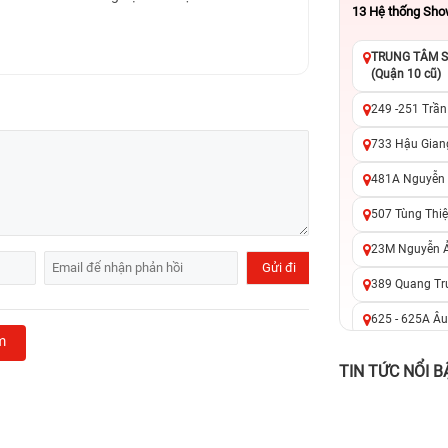
13
Hệ thống Sh
TRUNG TÂM SỬ
(Quận 10 cũ)
249 -251 Trần
733 Hậu Giang
481A Nguyễn T
507 Tùng Thiệ
23M Nguyễn Ản
389 Quang Tru
625 - 625A Âu
m
326 Lê Văn Vi
TIN TỨC NỔI B
256 Võ Văn Ng
70 Nguyễn An 