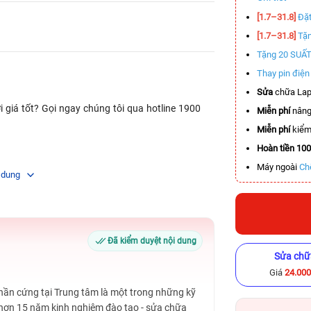
[1.7–31.8]
Đặt
[1.7–31.8]
Tặn
Tặng 20 SUẤ
Thay pin điệ
Sửa
chữa Lap
 giá tốt? Gọi ngay chúng tôi qua hotline 1900
Miễn phí
nâng
Miễn phí
kiểm 
Hoàn tiền 10
Máy ngoài
Ch
 dung
Đã kiểm duyệt nội dung
Sửa chữ
Giá
24.00
Phần cứng tại Trung tâm là một trong những kỹ
 hơn 15 năm kinh nghiệm đào tạo - sửa chữa