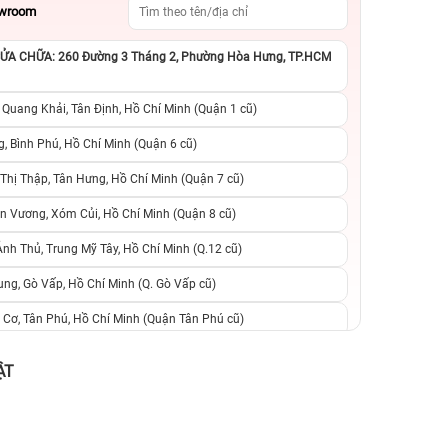
owroom
A CHỮA: 260 Đường 3 Tháng 2, Phường Hòa Hưng, TP.HCM
 Quang Khải, Tân Định, Hồ Chí Minh (Quận 1 cũ)
, Bình Phú, Hồ Chí Minh (Quận 6 cũ)
hị Thập, Tân Hưng, Hồ Chí Minh (Quận 7 cũ)
n Vương, Xóm Củi, Hồ Chí Minh (Quận 8 cũ)
h Thủ, Trung Mỹ Tây, Hồ Chí Minh (Q.12 cũ)
ng, Gò Vấp, Hồ Chí Minh (Q. Gò Vấp cũ)
 Cơ, Tân Phú, Hồ Chí Minh (Quận Tân Phú cũ)
ệt, Tăng Nhơn Phú, Hồ Chí Minh (Q.9 TP. Thủ Đức cũ)
ẬT
ân, Thủ Đức, Hồ Chí Minh (Bình Thọ, TP. Thủ Đức Cũ)
Ninh, Dĩ An, Hồ Chí Minh (Bình Dương Cũ)