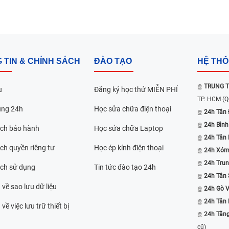
 TIN & CHÍNH SÁCH
ĐÀO TẠO
HỆ TH
TRUNG T
u
Đăng ký học thử MIỄN PHÍ
TP. HCM
(Q
ụng 24h
Học sửa chữa điện thoại
24h Tân 
24h Bình
ách bảo hành
Học sửa chữa Laptop
24h Tân
ch quyền riêng tư
Học ép kính điện thoại
24h Xóm
24h Trun
ách sử dụng
Tin tức đào tạo 24h
24h Tân 
 về sao lưu dữ liệu
24h Gò 
24h Tân
về việc lưu trữ thiết bị
24h Tăn
cũ)