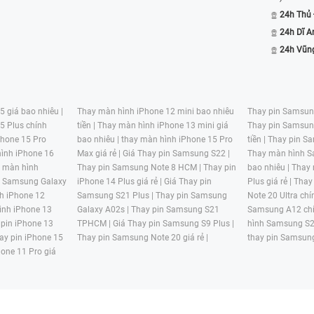
24h Thủ
24h Dĩ A
24h Vũn
 giá bao nhiêu |
Thay màn hình iPhone 12 mini bao nhiêu
Thay pin Samsung
5 Plus chính
tiền |
Thay màn hình iPhone 13 mini giá
Thay pin Samsun
hone 15 Pro
bao nhiêu |
thay màn hình iPhone 15 Pro
tiền |
Thay pin Sa
ình iPhone 16
Max giá rẻ |
Giá Thay pin Samsung S22 |
Thay màn hình S
y màn hình
Thay pin Samsung Note 8 HCM |
Thay pin
bao nhiêu |
Thay
n Samsung Galaxy
iPhone 14 Plus giá rẻ |
Giá Thay pin
Plus giá rẻ |
Thay
h iPhone 12
Samsung S21 Plus |
Thay pin Samsung
Note 20 Ultra chí
ình iPhone 13
Galaxy A02s |
Thay pin Samsung S21
Samsung A12 chí
 pin iPhone 13
TPHCM |
Giá Thay pin Samsung S9 Plus |
hình Samsung S2
ay pin iPhone 15
Thay pin Samsung Note 20 giá rẻ |
thay pin Samsung
hone 11 Pro giá
Hệ Thống Bán Lẻ Hàng Công Nghệ Uy Tín