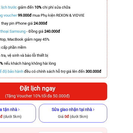
 lịch trước
giảm đến
10%
chi phí sửa chữa
g voucher
99.000đ
mua Phụ kiện REXON & VIDVIE
T
thay pin iPhone giá
24.000đ
n thoại Samsung
- Đồng giá
240.000đ
top, MacBook giảm ngay 45%
 cấp phần mềm
tra, vệ sinh và báo lỗi thiết bị
0%
nếu khách hàng không hài lòng
ế độ bảo hành
đều có chính sách hỗ trợ giá lên đến
300.000đ
Đặt lịch ngay
(Tặng Voucher 10% tối đa 50.000đ)
a tận nhà
Sửa giao nhận tại nhà
0đ
(dưới 5km)
Giá
0đ
(dưới 5km)