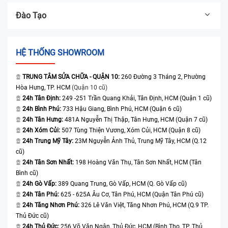
Đào Tạo
HỆ THỐNG SHOWROOM
TRUNG TÂM SỬA CHỮA - QUẬN 10:
260 Đường 3 Tháng 2, Phường
Hòa Hưng, TP. HCM
(Quận 10 cũ)
24h Tân Định:
249 -251 Trần Quang Khải, Tân Định, HCM (Quận 1 cũ)
24h Bình Phú:
733 Hậu Giang, Bình Phú, HCM (Quận 6 cũ)
24h Tân Hưng:
481A Nguyễn Thị Thập, Tân Hưng, HCM (Quận 7 cũ)
24h Xóm Củi:
507 Tùng Thiện Vương, Xóm Củi, HCM (Quận 8 cũ)
24h Trung Mỹ Tây:
23M Nguyễn Ảnh Thủ, Trung Mỹ Tây, HCM (Q.12
cũ)
24h Tân Sơn Nhất:
198 Hoàng Văn Thụ, Tân Sơn Nhất, HCM (Tân
Bình cũ)
24h Gò Vấp:
389 Quang Trung, Gò Vấp, HCM (Q. Gò Vấp cũ)
24h Tân Phú:
625 - 625A Âu Cơ, Tân Phú, HCM (Quận Tân Phú cũ)
24h Tăng Nhơn Phú:
326 Lê Văn Việt, Tăng Nhơn Phú, HCM (Q.9 TP.
Thủ Đức cũ)
24h Thủ Đức:
256 Võ Văn Ngân, Thủ Đức, HCM (Bình Thọ, TP. Thủ