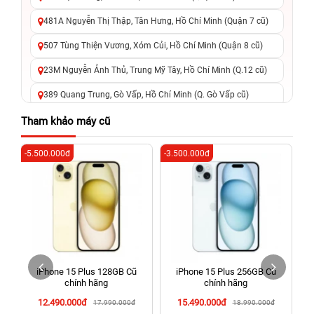
481A Nguyễn Thị Thập, Tân Hưng, Hồ Chí Minh (Quận 7 cũ)
507 Tùng Thiện Vương, Xóm Củi, Hồ Chí Minh (Quận 8 cũ)
23M Nguyễn Ảnh Thủ, Trung Mỹ Tây, Hồ Chí Minh (Q.12 cũ)
389 Quang Trung, Gò Vấp, Hồ Chí Minh (Q. Gò Vấp cũ)
625 - 625A Âu Cơ, Tân Phú, Hồ Chí Minh (Quận Tân Phú cũ)
Tham khảo máy cũ
326 Lê Văn Việt, Tăng Nhơn Phú, Hồ Chí Minh (Q.9 TP. Thủ
-5.500.000đ
-3.500.000đ
-6
Đức cũ)
256 Võ Văn Ngân, Thủ Đức, Hồ Chí Minh (Bình Thọ, TP. Thủ
Đức Cũ)
70 Nguyễn An Ninh, Dĩ An, Hồ Chí Minh (Bình Dương Cũ)
24h Vũng Tàu: 162A Ba Cu, Vũng Tàu, Hồ Chí Minh (TP. Vũng
Tàu cũ)
iPhone 15 Plus 128GB Cũ
iPhone 15 Plus 256GB Cũ
198 Hoàng Văn Thụ, Tân Sơn Nhất, Hồ Chí Minh (Tân Bình
chính hãng
chính hãng
cũ)
12.490.000đ
15.490.000đ
17.990.000đ
18.990.000đ