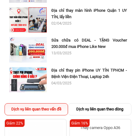
Địa chỉ thay màn hình iPhone Quận 1 UY
TÍN, lấy liền
02/04/2025
Sửa chữa có DEAL - TẶNG Voucher
200.000đ mua iPhone Like New
13/03/2025
Địa chỉ thay pin iPhone UY TÍN TPHCM -
Bệnh Viện Điện Thoại, Laptop 24h
04/03/2025
Dịch vụ liên quan theo vấn đề
Dịch vụ liên quan theo dòng
Giảm 22%
Giảm 16%
Thay camera Oppo A36