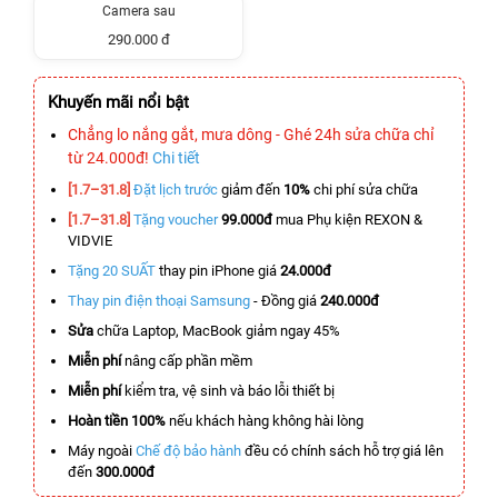
Camera sau
290.000 đ
Khuyến mãi nổi bật
Chẳng lo nắng gắt, mưa dông - Ghé 24h sửa chữa chỉ
từ 24.000đ!
Chi tiết
[1.7–31.8]
Đặt lịch trước
giảm đến
10%
chi phí sửa chữa
[1.7–31.8]
Tặng voucher
99.000đ
mua Phụ kiện REXON &
VIDVIE
Tặng 20 SUẤT
thay pin iPhone giá
24.000đ
Thay pin điện thoại Samsung
- Đồng giá
240.000đ
Sửa
chữa Laptop, MacBook giảm ngay 45%
Miễn phí
nâng cấp phần mềm
Miễn phí
kiểm tra, vệ sinh và báo lỗi thiết bị
Hoàn tiền 100%
nếu khách hàng không hài lòng
Máy ngoài
Chế độ bảo hành
đều có chính sách hỗ trợ giá lên
đến
300.000đ