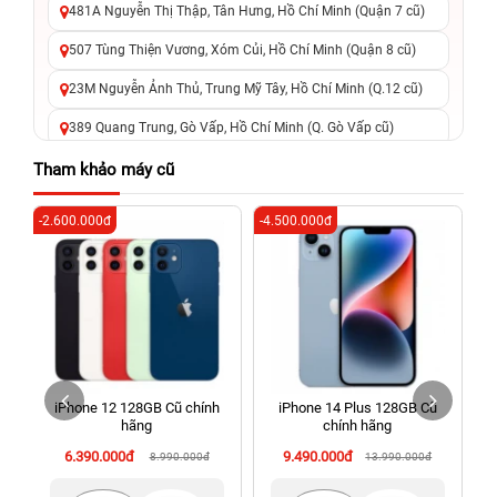
481A Nguyễn Thị Thập, Tân Hưng, Hồ Chí Minh (Quận 7 cũ)
507 Tùng Thiện Vương, Xóm Củi, Hồ Chí Minh (Quận 8 cũ)
23M Nguyễn Ảnh Thủ, Trung Mỹ Tây, Hồ Chí Minh (Q.12 cũ)
389 Quang Trung, Gò Vấp, Hồ Chí Minh (Q. Gò Vấp cũ)
625 - 625A Âu Cơ, Tân Phú, Hồ Chí Minh (Quận Tân Phú cũ)
Tham khảo máy cũ
326 Lê Văn Việt, Tăng Nhơn Phú, Hồ Chí Minh (Q.9 TP. Thủ
-2.600.000đ
-4.500.000đ
-3
Đức cũ)
256 Võ Văn Ngân, Thủ Đức, Hồ Chí Minh (Bình Thọ, TP. Thủ
Đức Cũ)
70 Nguyễn An Ninh, Dĩ An, Hồ Chí Minh (Bình Dương Cũ)
24h Vũng Tàu: 162A Ba Cu, Vũng Tàu, Hồ Chí Minh (TP. Vũng
Tàu cũ)
iPhone 12 128GB Cũ chính
iPhone 14 Plus 128GB Cũ
198 Hoàng Văn Thụ, Tân Sơn Nhất, Hồ Chí Minh (Tân Bình
hãng
chính hãng
cũ)
6.390.000đ
9.490.000đ
8.990.000đ
13.990.000đ