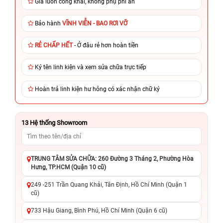
Giá luôn công khai, không phụ phí ẩn
Bảo hành
VĨNH VIỄN - BAO RƠI VỠ
RẺ CHẤP HẾT
- Ở đâu rẻ hơn hoàn tiền
Ký tên linh kiện và xem sửa chữa trực tiếp
Hoàn trả linh kiện hư hỏng có xác nhận chữ ký
13
Hệ thống Showroom
TRUNG TÂM SỬA CHỮA: 260 Đường 3 Tháng 2, Phường Hòa
Hưng, TP.HCM (Quận 10 cũ)
249 -251 Trần Quang Khải, Tân Định, Hồ Chí Minh (Quận 1
cũ)
733 Hậu Giang, Bình Phú, Hồ Chí Minh (Quận 6 cũ)