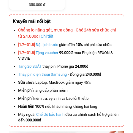
350.000 đ
Khuyến mãi nổi bật
Chẳng lo nắng gắt, mưa dông - Ghé 24h sửa chữa chỉ
từ 24.000đ!
Chi tiết
[1.7–31.8]
Đặt lịch trước
giảm đến
10%
chi phí sửa chữa
[1.7–31.8]
Tặng voucher
99.000đ
mua Phụ kiện REXON &
VIDVIE
Tặng 20 SUẤT
thay pin iPhone giá
24.000đ
Thay pin điện thoại Samsung
- Đồng giá
240.000đ
Sửa
chữa Laptop, MacBook giảm ngay 45%
Miễn phí
nâng cấp phần mềm
Miễn phí
kiểm tra, vệ sinh và báo lỗi thiết bị
Hoàn tiền 100%
nếu khách hàng không hài lòng
Máy ngoài
Chế độ bảo hành
đều có chính sách hỗ trợ giá lên
đến
300.000đ