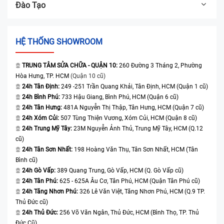
Đào Tạo
HỆ THỐNG SHOWROOM
TRUNG TÂM SỬA CHỮA - QUẬN 10:
260 Đường 3 Tháng 2, Phường
Hòa Hưng, TP. HCM
(Quận 10 cũ)
24h Tân Định:
249 -251 Trần Quang Khải, Tân Định, HCM (Quận 1 cũ)
24h Bình Phú:
733 Hậu Giang, Bình Phú, HCM (Quận 6 cũ)
24h Tân Hưng:
481A Nguyễn Thị Thập, Tân Hưng, HCM (Quận 7 cũ)
24h Xóm Củi:
507 Tùng Thiện Vương, Xóm Củi, HCM (Quận 8 cũ)
24h Trung Mỹ Tây:
23M Nguyễn Ảnh Thủ, Trung Mỹ Tây, HCM (Q.12
cũ)
24h Tân Sơn Nhất:
198 Hoàng Văn Thụ, Tân Sơn Nhất, HCM (Tân
Bình cũ)
24h Gò Vấp:
389 Quang Trung, Gò Vấp, HCM (Q. Gò Vấp cũ)
24h Tân Phú:
625 - 625A Âu Cơ, Tân Phú, HCM (Quận Tân Phú cũ)
24h Tăng Nhơn Phú:
326 Lê Văn Việt, Tăng Nhơn Phú, HCM (Q.9 TP.
Thủ Đức cũ)
24h Thủ Đức:
256 Võ Văn Ngân, Thủ Đức, HCM (Bình Thọ, TP. Thủ
Đức Cũ)