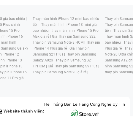
 giá bao nhiêu |
Thay màn hình iPhone 12 mini bao nhiêu
Thay pin Samsung
5 Plus chính
tiền |
Thay màn hình iPhone 13 mini giá
Thay pin Samsun
hone 15 Pro
bao nhiêu |
thay màn hình iPhone 15 Pro
tiền |
Thay pin Sa
ình iPhone 16
Max giá rẻ |
Giá Thay pin Samsung S22 |
Thay màn hình S
y màn hình
Thay pin Samsung Note 8 HCM |
Thay pin
bao nhiêu |
Thay
n Samsung Galaxy
iPhone 14 Plus giá rẻ |
Giá Thay pin
Plus giá rẻ |
Thay
h iPhone 12
Samsung S21 Plus |
Thay pin Samsung
Note 20 Ultra chí
ình iPhone 13
Galaxy A02s |
Thay pin Samsung S21
Samsung A12 chí
 pin iPhone 13
TPHCM |
Giá Thay pin Samsung S9 Plus |
hình Samsung S2
ay pin iPhone 15
Thay pin Samsung Note 20 giá rẻ |
thay pin Samsung
hone 11 Pro giá
Hệ Thống Bán Lẻ Hàng Công Nghệ Uy Tín
Website thành viên:
G MẠI HAI BỐN GIỜ Mã số thuế: 0305245702 Địa chỉ: 122/12G Tạ uyê