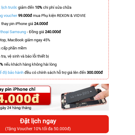
 lịch trước
giảm đến
10%
chi phí sửa chữa
g voucher
99.000đ
mua Phụ kiện REXON & VIDVIE
T
thay pin iPhone giá
24.000đ
n thoại Samsung
- Đồng giá
240.000đ
top, MacBook giảm ngay 45%
 cấp phần mềm
tra, vệ sinh và báo lỗi thiết bị
0%
nếu khách hàng không hài lòng
ế độ bảo hành
đều có chính sách hỗ trợ giá lên đến
300.000đ
Đặt lịch ngay
(Tặng Voucher 10% tối đa 50.000đ)
-6.200.000đ
-6.000.000đ