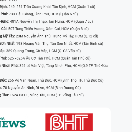
Định:
249 -251 Trần Quang Khải, Tân Định, HCM (Quận 1 cũ)
 Phú:
733 Hậu Giang, Bình Phú, HCM (Quận 6 cũ)
 Hưng:
481A Nguyễn Thị Thập, Tân Hưng, HCM (Quận 7 cũ)
 Củi:
507 Tùng Thiện Vương, Xóm Củi, HCM (Quận 8 cũ)
g Mỹ Tây:
23M Nguyễn Ảnh Thủ, Trung Mỹ Tây, HCM (Q.12 cũ)
Sơn Nhất:
198 Hoàng Văn Thụ, Tân Sơn Nhất, HCM (Tân Bình cũ)
Vấp:
389 Quang Trung, Gò Vấp, HCM (Q. Gò Vấp cũ)
 Phú:
625 - 625A Âu Cơ, Tân Phú, HCM (Quận Tân Phú cũ)
g Nhơn Phú:
326 Lê Văn Việt, Tăng Nhơn Phú, HCM (Q.9 TP. Thủ Đức
 Đức:
256 Võ Văn Ngân, Thủ Đức, HCM (Bình Thọ, TP. Thủ Đức Cũ)
n:
70 Nguyễn An Ninh, Dĩ An, HCM (Bình Dương Cũ)
g Tàu:
162A Ba Cu, Vũng Tàu, HCM (TP. Vũng Tàu cũ)