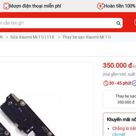
Mượn điện thoại miễn phí
Hoàn tiền 100%
Mi
Sửa Xiaomi Mi 11i | 11X
Thay bẹ sạc Xiaomi Mi 11i
350.000 đ
4
(Giá gồm VAT, xuất 
30 - 45 phút
Thay bẹ sạ
350.000 đ
Khuyến mãi nổ
Chẳng lo nắ
Chi tiết