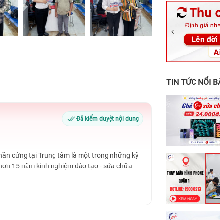
326 Lê Văn Vi
256 Võ Văn Ng
70 Nguyễn An 
24h Vũng Tàu:
198 Hoàng Văn
TIN TỨC NỔI B
Đã kiểm duyệt nội dung
Phần cứng tại Trung tâm là một trong những kỹ
 hơn 15 năm kinh nghiệm đào tạo - sửa chữa