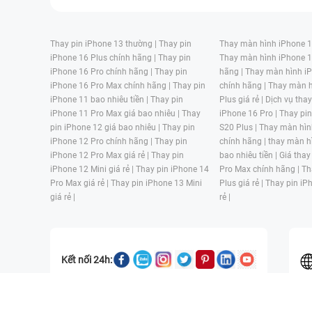
Thay pin iPhone 13 thường |
Thay pin
Thay màn hình iPhone 15
iPhone 16 Plus chính hãng |
Thay pin
Thay màn hình iPhone 1
iPhone 16 Pro chính hãng |
Thay pin
hãng |
Thay màn hình iP
iPhone 16 Pro Max chính hãng |
Thay pin
chính hãng |
Thay màn h
iPhone 11 bao nhiêu tiền |
Thay pin
Plus giá rẻ |
Dịch vụ tha
iPhone 11 Pro Max giá bao nhiêu |
Thay
iPhone 16 Pro |
Thay pi
pin iPhone 12 giá bao nhiêu |
Thay pin
S20 Plus |
Thay màn hìn
iPhone 12 Pro chính hãng |
Thay pin
chính hãng |
thay màn h
iPhone 12 Pro Max giá rẻ |
Thay pin
bao nhiêu tiền |
Giá thay
iPhone 12 Mini giá rẻ |
Thay pin iPhone 14
Pro Max chính hãng |
Th
Pro Max giá rẻ |
Thay pin iPhone 13 Mini
Plus giá rẻ |
Thay pin iP
giá rẻ |
rẻ |
Kết nối 24h:
CÔNG TY TNHH MỘT THÀNH VIÊN ĐÀO TẠO KỸ THUẬT VÀ THƯƠN