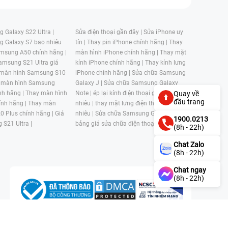
 Galaxy S22 Ultra |
Sửa điện thoại gần đây |
Sửa iPhone uy
g Galaxy S7 bao nhiêu
tín |
Thay pin iPhone chính hãng |
Thay
msung A50 chính hãng |
màn hình iPhone chính hãng |
Thay mặt
amsung S21 Ultra giá
kính iPhone chính hãng |
Thay kính lưng
 màn hình Samsung S10
iPhone chính hãng |
Sửa chữa Samsung
 màn hình Samsung
Galaxy J |
Sửa chữa Samsung Galaxy
nh hãng |
Thay màn hình
Note |
ép lại kính điện thoại giá bao
Quay về
đầu trang
nh hãng |
Thay màn
nhiêu |
thay mặt lưng điện thoại giá bao
0 Plus chính hãng |
Giá
nhiêu |
Sửa chữa Samsung Galaxy S |
1900.0213
 S21 Ultra |
bảng giá sửa chữa điện thoại samsung |
(8h - 22h)
Chat Zalo
(8h - 22h)
Chat ngay
(8h - 22h)
n, Phường 4, Quận 11, Thành phố Hồ Chí Minh, Việt Nam