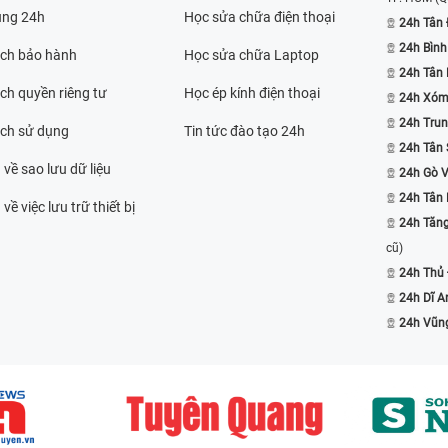
ụng 24h
Học sửa chữa điện thoại
24h Tân 
24h Bình
ách bảo hành
Học sửa chữa Laptop
24h Tân
ch quyền riêng tư
Học ép kính điện thoại
24h Xóm
24h Trun
ách sử dụng
Tin tức đào tạo 24h
24h Tân 
 về sao lưu dữ liệu
24h Gò 
24h Tân
về việc lưu trữ thiết bị
24h Tăn
cũ)
24h Thủ
24h Dĩ A
24h Vũn