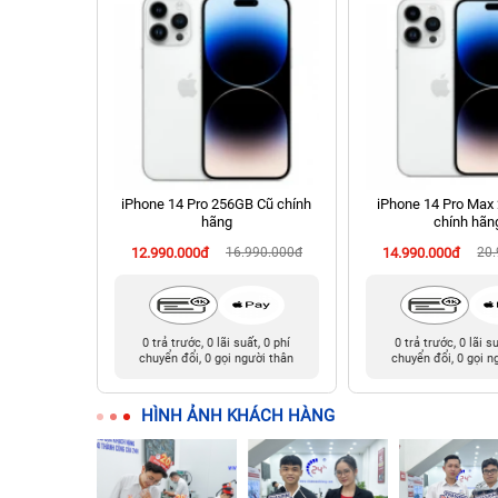
 Cũ chính
iPhone 14 Pro 256GB Cũ chính
iPhone 14 Pro Max
hãng
chính hãn
90.000đ
12.990.000đ
16.990.000đ
14.990.000đ
20
t, 0 phí
0 trả trước, 0 lãi suất, 0 phí
0 trả trước, 0 lãi s
ười thân
chuyển đổi, 0 gọi người thân
chuyển đổi, 0 gọi n
HÌNH ẢNH KHÁCH HÀNG