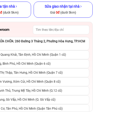
a tận nhà
Sửa giao nhận tại nhà
0đ
(dưới 5km)
Giá
0đ
(dưới 5km)
owroom
A CHỮA: 260 Đường 3 Tháng 2, Phường Hòa Hưng, TP.HCM
x 256GB Cũ
iPhone XS 512GB Cũ chính hãng
iPhone 15 Pro 12
ng
hãng
 Quang Khải, Tân Định, Hồ Chí Minh (Quận 1 cũ)
.990.000đ
4.790.000đ
10.990.000đ
13.990.000đ
1
, Bình Phú, Hồ Chí Minh (Quận 6 cũ)
hị Thập, Tân Hưng, Hồ Chí Minh (Quận 7 cũ)
suất, 0 phí
0 trả trước, 0 lãi suất, 0 phí
0 trả trước, 0 lãi
n Vương, Xóm Củi, Hồ Chí Minh (Quận 8 cũ)
người thân
chuyển đổi, 0 gọi người thân
chuyển đổi, 0 gọi
h Thủ, Trung Mỹ Tây, Hồ Chí Minh (Q.12 cũ)
ng, Gò Vấp, Hồ Chí Minh (Q. Gò Vấp cũ)
 Cơ, Tân Phú, Hồ Chí Minh (Quận Tân Phú cũ)