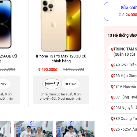
Sửa chữ
Giá
24.00
13
Hệ thống Sh
TRUNG TÂM SỬ
(Quận 10 cũ)
 256GB Cũ
iPhone 13 Pro Max 128GB Cũ
iPhone 11 Pro Ma
g
chính hãng
chính hã
249 -251 Trần
.990.000đ
9.490.000đ
14.990.000đ
5.590.000đ
8
733 Hậu Giang
481A Nguyễn T
uất, 0 phí
0 trả trước, 0 lãi suất, 0 phí
0 trả trước, 0 lãi 
507 Tùng Thiệ
gười thân
chuyển đổi, 0 gọi người thân
chuyển đổi, 0 gọi 
23M Nguyễn Ản
389 Quang Tru
625 - 625A Âu