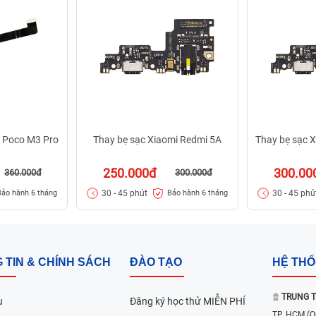
i Poco M3 Pro
Thay bẹ sạc Xiaomi Redmi 5A
Thay bẹ sạc 
250.000đ
300.00
360.000đ
300.000đ
30 - 45 phút
30 - 45 phú
Bảo hành 6 tháng
Bảo hành 6 tháng
 TIN & CHÍNH SÁCH
ĐÀO TẠO
HỆ TH
TRUNG T
u
Đăng ký học thử MIỄN PHÍ
TP. HCM
(Q