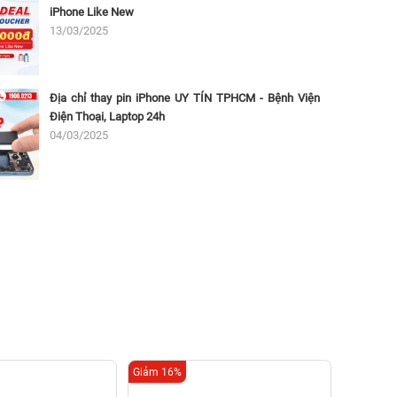
iPhone Like New
13/03/2025
Địa chỉ thay pin iPhone UY TÍN TPHCM - Bệnh Viện
Điện Thoại, Laptop 24h
04/03/2025
Giảm 16%
Giảm 16%
Thay bẹ