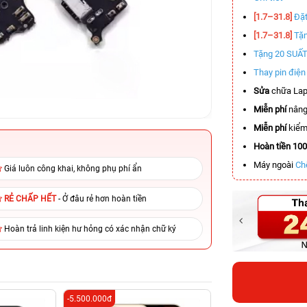
[1.7–31.8]
Đặt
[1.7–31.8]
Tặn
Tặng 20 SUẤ
Thay pin điệ
Sửa
chữa Lap
Miễn phí
nâng
Miễn phí
kiểm 
Hoàn tiền 10
Máy ngoài
Ch
Giá luôn công khai, không phụ phí ẩn
RẺ CHẤP HẾT
- Ở đâu rẻ hơn hoàn tiền
Hoàn trả linh kiện hư hỏng có xác nhận chữ ký
-5.500.000đ
-3.400.000đ