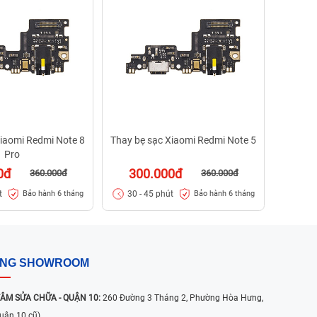
40
30 -
Xiaomi Redmi Note 8
Thay bẹ sạc Xiaomi Redmi Note 5
Pro
0đ
300.000đ
360.000đ
360.000đ
t
30 - 45 phút
Bảo hành 6 tháng
Bảo hành 6 tháng
ỐNG SHOWROOM
ÂM SỬA CHỮA - QUẬN 10:
260 Đường 3 Tháng 2, Phường Hòa Hưng,
uận 10 cũ)