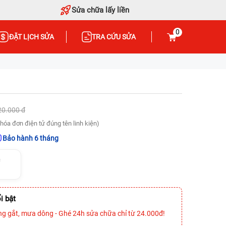
Sửa chữa lấy liền
0
ĐẶT LỊCH SỬA
TRA CỨU SỬA
20.000 đ
hóa đơn điện tử đúng tên linh kiện)
Bảo hành 6 tháng
c
i bật
ng gắt, mưa dông - Ghé 24h sửa chữa chỉ từ 24.000đ!