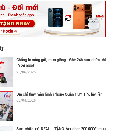
ệt, Tăng Nhơn Phú, Hồ Chí Minh (Q.9 TP. Thủ Đức cũ)
ân, Thủ Đức, Hồ Chí Minh (Bình Thọ, TP. Thủ Đức Cũ)
Ninh, Dĩ An, Hồ Chí Minh (Bình Dương Cũ)
 162A Ba Cu, Vũng Tàu, Hồ Chí Minh (TP. Vũng Tàu cũ)
 Thụ, Tân Sơn Nhất, Hồ Chí Minh (Tân Bình cũ)
ẬT
Chẳng lo nắng gắt, mưa giông - Ghé 24h sửa chữa chỉ
từ 24.000đ!
28/06/2026
Địa chỉ thay màn hình iPhone Quận 1 UY TÍN, lấy liền
02/04/2025
Sửa chữa có DEAL - TẶNG Voucher 200.000đ mua