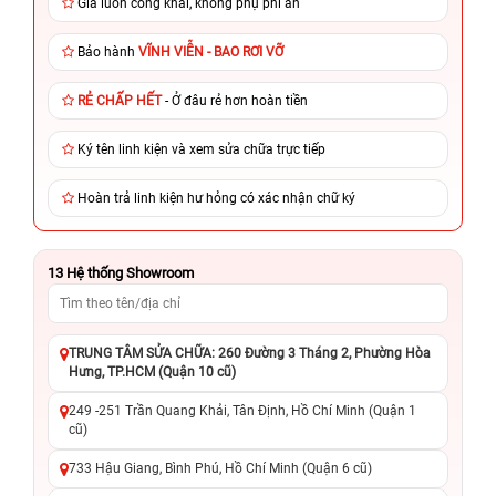
Giá luôn công khai, không phụ phí ẩn
Bảo hành
VĨNH VIỄN - BAO RƠI VỠ
RẺ CHẤP HẾT
- Ở đâu rẻ hơn hoàn tiền
Ký tên linh kiện và xem sửa chữa trực tiếp
Hoàn trả linh kiện hư hỏng có xác nhận chữ ký
13
Hệ thống Showroom
TRUNG TÂM SỬA CHỮA: 260 Đường 3 Tháng 2, Phường Hòa
Hưng, TP.HCM (Quận 10 cũ)
249 -251 Trần Quang Khải, Tân Định, Hồ Chí Minh (Quận 1
cũ)
733 Hậu Giang, Bình Phú, Hồ Chí Minh (Quận 6 cũ)