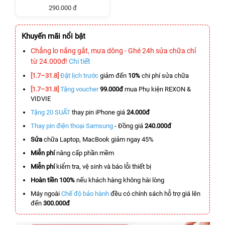
290.000 đ
Khuyến mãi nổi bật
Chẳng lo nắng gắt, mưa dông - Ghé 24h sửa chữa chỉ
từ 24.000đ!
Chi tiết
[1.7–31.8]
Đặt lịch trước
giảm đến
10%
chi phí sửa chữa
[1.7–31.8]
Tặng voucher
99.000đ
mua Phụ kiện REXON &
VIDVIE
Tặng 20 SUẤT
thay pin iPhone giá
24.000đ
Thay pin điện thoại Samsung
- Đồng giá
240.000đ
Sửa
chữa Laptop, MacBook giảm ngay 45%
Miễn phí
nâng cấp phần mềm
Miễn phí
kiểm tra, vệ sinh và báo lỗi thiết bị
Hoàn tiền 100%
nếu khách hàng không hài lòng
Máy ngoài
Chế độ bảo hành
đều có chính sách hỗ trợ giá lên
đến
300.000đ