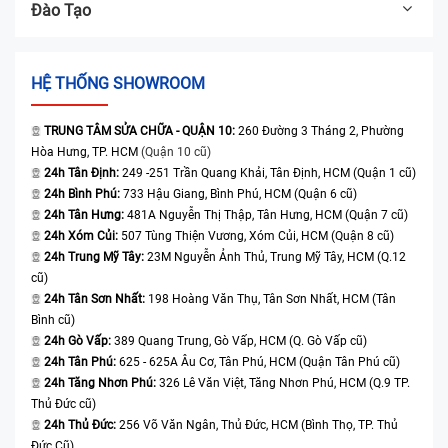
Đào Tạo
HỆ THỐNG SHOWROOM
TRUNG TÂM SỬA CHỮA - QUẬN 10:
260 Đường 3 Tháng 2, Phường
Hòa Hưng, TP. HCM
(Quận 10 cũ)
24h Tân Định:
249 -251 Trần Quang Khải, Tân Định, HCM (Quận 1 cũ)
24h Bình Phú:
733 Hậu Giang, Bình Phú, HCM (Quận 6 cũ)
24h Tân Hưng:
481A Nguyễn Thị Thập, Tân Hưng, HCM (Quận 7 cũ)
24h Xóm Củi:
507 Tùng Thiện Vương, Xóm Củi, HCM (Quận 8 cũ)
24h Trung Mỹ Tây:
23M Nguyễn Ảnh Thủ, Trung Mỹ Tây, HCM (Q.12
cũ)
24h Tân Sơn Nhất:
198 Hoàng Văn Thụ, Tân Sơn Nhất, HCM (Tân
Bình cũ)
24h Gò Vấp:
389 Quang Trung, Gò Vấp, HCM (Q. Gò Vấp cũ)
24h Tân Phú:
625 - 625A Âu Cơ, Tân Phú, HCM (Quận Tân Phú cũ)
24h Tăng Nhơn Phú:
326 Lê Văn Việt, Tăng Nhơn Phú, HCM (Q.9 TP.
Thủ Đức cũ)
24h Thủ Đức:
256 Võ Văn Ngân, Thủ Đức, HCM (Bình Thọ, TP. Thủ
Đức Cũ)