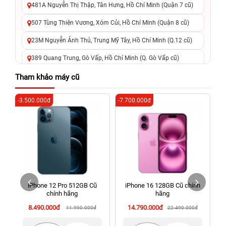
481A Nguyễn Thị Thập, Tân Hưng, Hồ Chí Minh (Quận 7 cũ)
507 Tùng Thiện Vương, Xóm Củi, Hồ Chí Minh (Quận 8 cũ)
23M Nguyễn Ảnh Thủ, Trung Mỹ Tây, Hồ Chí Minh (Q.12 cũ)
389 Quang Trung, Gò Vấp, Hồ Chí Minh (Q. Gò Vấp cũ)
625 - 625A Âu Cơ, Tân Phú, Hồ Chí Minh (Quận Tân Phú cũ)
Tham khảo máy cũ
326 Lê Văn Việt, Tăng Nhơn Phú, Hồ Chí Minh (Q.9 TP. Thủ
-3.500.000đ
-7.700.000đ
-6
Đức cũ)
256 Võ Văn Ngân, Thủ Đức, Hồ Chí Minh (Bình Thọ, TP. Thủ
Đức Cũ)
70 Nguyễn An Ninh, Dĩ An, Hồ Chí Minh (Bình Dương Cũ)
24h Vũng Tàu: 162A Ba Cu, Vũng Tàu, Hồ Chí Minh (TP. Vũng
Tàu cũ)
iPhone 12 Pro 512GB Cũ
iPhone 16 128GB Cũ chính
198 Hoàng Văn Thụ, Tân Sơn Nhất, Hồ Chí Minh (Tân Bình
chính hãng
hãng
cũ)
8.490.000đ
14.790.000đ
11.990.000đ
22.490.000đ