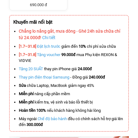
690.000 đ
Khuyến mãi nổi bật
Chẳng lo nắng gắt, mưa dông - Ghé 24h sửa chữa chỉ
từ 24.000đ!
Chi tiết
[1.7–31.8]
Đặt lịch trước
giảm đến
10%
chi phí sửa chữa
[1.7–31.8]
Tặng voucher
99.000đ
mua Phụ kiện REXON &
VIDVIE
Tặng 20 SUẤT
thay pin iPhone giá
24.000đ
Thay pin điện thoại Samsung
- Đồng giá
240.000đ
Sửa
chữa Laptop, MacBook giảm ngay 45%
Miễn phí
nâng cấp phần mềm
Miễn phí
kiểm tra, vệ sinh và báo lỗi thiết bị
Hoàn tiền 100%
nếu khách hàng không hài lòng
Máy ngoài
Chế độ bảo hành
đều có chính sách hỗ trợ giá lên
đến
300.000đ