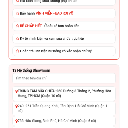
Giá luôn công khai, không phụ phí ẩn
Bảo hành
VĨNH VIỄN - BAO RƠI VỠ
RẺ CHẤP HẾT
- Ở đâu rẻ hơn hoàn tiền
Ký tên linh kiện và xem sửa chữa trực tiếp
Hoàn trả linh kiện hư hỏng có xác nhận chữ ký
13
Hệ thống Showroom
TRUNG TÂM SỬA CHỮA: 260 Đường 3 Tháng 2, Phường Hòa
Hưng, TP.HCM (Quận 10 cũ)
249 -251 Trần Quang Khải, Tân Định, Hồ Chí Minh (Quận 1
cũ)
733 Hậu Giang, Bình Phú, Hồ Chí Minh (Quận 6 cũ)