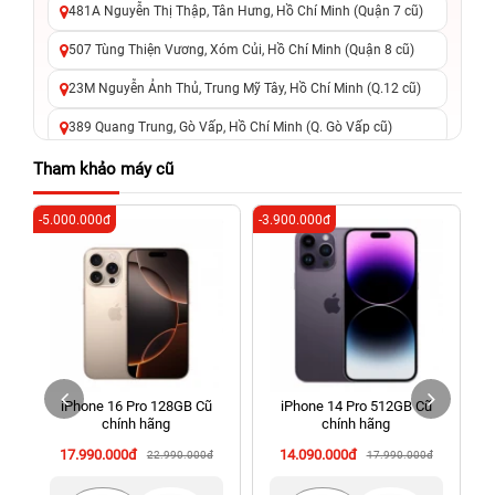
481A Nguyễn Thị Thập, Tân Hưng, Hồ Chí Minh (Quận 7 cũ)
507 Tùng Thiện Vương, Xóm Củi, Hồ Chí Minh (Quận 8 cũ)
23M Nguyễn Ảnh Thủ, Trung Mỹ Tây, Hồ Chí Minh (Q.12 cũ)
389 Quang Trung, Gò Vấp, Hồ Chí Minh (Q. Gò Vấp cũ)
625 - 625A Âu Cơ, Tân Phú, Hồ Chí Minh (Quận Tân Phú cũ)
Tham khảo máy cũ
326 Lê Văn Việt, Tăng Nhơn Phú, Hồ Chí Minh (Q.9 TP. Thủ
-5.000.000đ
-3.900.000đ
-7
Đức cũ)
256 Võ Văn Ngân, Thủ Đức, Hồ Chí Minh (Bình Thọ, TP. Thủ
Đức Cũ)
70 Nguyễn An Ninh, Dĩ An, Hồ Chí Minh (Bình Dương Cũ)
24h Vũng Tàu: 162A Ba Cu, Vũng Tàu, Hồ Chí Minh (TP. Vũng
Tàu cũ)
iPhone 16 Pro 128GB Cũ
iPhone 14 Pro 512GB Cũ
198 Hoàng Văn Thụ, Tân Sơn Nhất, Hồ Chí Minh (Tân Bình
chính hãng
chính hãng
cũ)
17.990.000đ
14.090.000đ
22.990.000đ
17.990.000đ