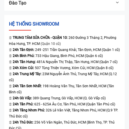
Đào Tạo
HỆ THỐNG SHOWROOM
TRUNG TÂM SỬA CHỮA - QUẬN 10:
260 Đường 3 Tháng 2, Phường
Hòa Hưng, TP. HCM
(Quận 10 cũ)
24h Tân Định:
249 -251 Trần Quang Khải, Tân Định, HCM (Quận 1 cũ)
24h Bình Phú:
733 Hậu Giang, Bình Phú, HCM (Quận 6 cũ)
24h Tân Hưng:
481A Nguyễn Thị Thập, Tân Hưng, HCM (Quận 7 cũ)
24h Xóm Củi:
507 Tùng Thiện Vương, Xóm Củi, HCM (Quận 8 cũ)
24h Trung Mỹ Tây:
23M Nguyễn Ảnh Thủ, Trung Mỹ Tây, HCM (Q.12
cũ)
24h Tân Sơn Nhất:
198 Hoàng Văn Thụ, Tân Sơn Nhất, HCM (Tân
Bình cũ)
24h Gò Vấp:
389 Quang Trung, Gò Vấp, HCM (Q. Gò Vấp cũ)
24h Tân Phú:
625 - 625A Âu Cơ, Tân Phú, HCM (Quận Tân Phú cũ)
24h Tăng Nhơn Phú:
326 Lê Văn Việt, Tăng Nhơn Phú, HCM (Q.9 TP.
Thủ Đức cũ)
24h Thủ Đức:
256 Võ Văn Ngân, Thủ Đức, HCM (Bình Thọ, TP. Thủ
Đức Cũ)