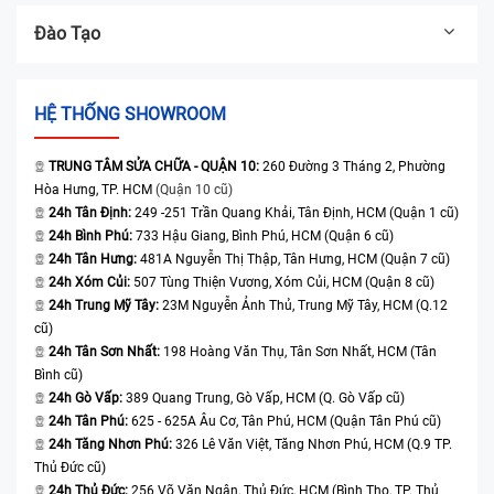
Đào Tạo
HỆ THỐNG SHOWROOM
TRUNG TÂM SỬA CHỮA - QUẬN 10:
260 Đường 3 Tháng 2, Phường
Hòa Hưng, TP. HCM
(Quận 10 cũ)
24h Tân Định:
249 -251 Trần Quang Khải, Tân Định, HCM (Quận 1 cũ)
24h Bình Phú:
733 Hậu Giang, Bình Phú, HCM (Quận 6 cũ)
24h Tân Hưng:
481A Nguyễn Thị Thập, Tân Hưng, HCM (Quận 7 cũ)
24h Xóm Củi:
507 Tùng Thiện Vương, Xóm Củi, HCM (Quận 8 cũ)
24h Trung Mỹ Tây:
23M Nguyễn Ảnh Thủ, Trung Mỹ Tây, HCM (Q.12
cũ)
24h Tân Sơn Nhất:
198 Hoàng Văn Thụ, Tân Sơn Nhất, HCM (Tân
Bình cũ)
24h Gò Vấp:
389 Quang Trung, Gò Vấp, HCM (Q. Gò Vấp cũ)
24h Tân Phú:
625 - 625A Âu Cơ, Tân Phú, HCM (Quận Tân Phú cũ)
24h Tăng Nhơn Phú:
326 Lê Văn Việt, Tăng Nhơn Phú, HCM (Q.9 TP.
Thủ Đức cũ)
24h Thủ Đức:
256 Võ Văn Ngân, Thủ Đức, HCM (Bình Thọ, TP. Thủ