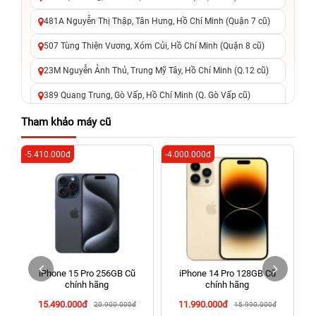
481A Nguyễn Thị Thập, Tân Hưng, Hồ Chí Minh (Quận 7 cũ)
507 Tùng Thiện Vương, Xóm Củi, Hồ Chí Minh (Quận 8 cũ)
23M Nguyễn Ảnh Thủ, Trung Mỹ Tây, Hồ Chí Minh (Q.12 cũ)
389 Quang Trung, Gò Vấp, Hồ Chí Minh (Q. Gò Vấp cũ)
625 - 625A Âu Cơ, Tân Phú, Hồ Chí Minh (Quận Tân Phú cũ)
Tham khảo máy cũ
326 Lê Văn Việt, Tăng Nhơn Phú, Hồ Chí Minh (Q.9 TP. Thủ
-5.410.000đ
-4.000.000đ
-6
Đức cũ)
256 Võ Văn Ngân, Thủ Đức, Hồ Chí Minh (Bình Thọ, TP. Thủ
Đức Cũ)
70 Nguyễn An Ninh, Dĩ An, Hồ Chí Minh (Bình Dương Cũ)
24h Vũng Tàu: 162A Ba Cu, Vũng Tàu, Hồ Chí Minh (TP. Vũng
Tàu cũ)
iPhone 15 Pro 256GB Cũ
iPhone 14 Pro 128GB Cũ
198 Hoàng Văn Thụ, Tân Sơn Nhất, Hồ Chí Minh (Tân Bình
chính hãng
chính hãng
cũ)
15.490.000đ
11.990.000đ
20.900.000đ
15.990.000đ