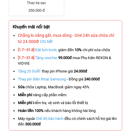
Thay bẹ sạc
350.000 đ
Khuyến mãi nổi bật
Chẳng lo nắng gắt, mưa dông - Ghé 24h sửa chữa chỉ
từ 24.000đ!
Chi tiết
[1.7–31.8]
Đặt lịch trước
giảm đến
10%
chi phí sửa chữa
[1.7–31.8]
Tặng voucher
99.000đ
mua Phụ kiện REXON &
VIDVIE
Tặng 20 SUẤT
thay pin iPhone giá
24.000đ
Thay pin điện thoại Samsung
- Đồng giá
240.000đ
Sửa
chữa Laptop, MacBook giảm ngay 45%
Miễn phí
nâng cấp phần mềm
Miễn phí
kiểm tra, vệ sinh và báo lỗi thiết bị
Hoàn tiền 100%
nếu khách hàng không hài lòng
Máy ngoài
Chế độ bảo hành
đều có chính sách hỗ trợ giá lên
đến
300.000đ