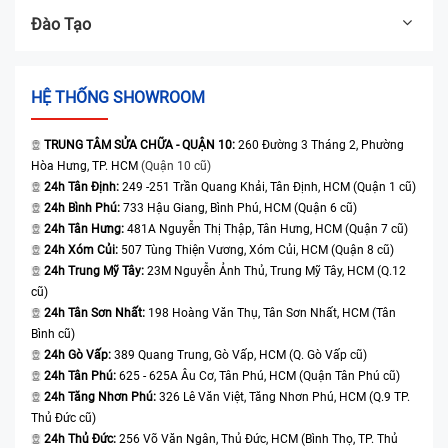
Đào Tạo
HỆ THỐNG SHOWROOM
TRUNG TÂM SỬA CHỮA - QUẬN 10:
260 Đường 3 Tháng 2, Phường
Hòa Hưng, TP. HCM
(Quận 10 cũ)
24h Tân Định:
249 -251 Trần Quang Khải, Tân Định, HCM (Quận 1 cũ)
24h Bình Phú:
733 Hậu Giang, Bình Phú, HCM (Quận 6 cũ)
24h Tân Hưng:
481A Nguyễn Thị Thập, Tân Hưng, HCM (Quận 7 cũ)
24h Xóm Củi:
507 Tùng Thiện Vương, Xóm Củi, HCM (Quận 8 cũ)
24h Trung Mỹ Tây:
23M Nguyễn Ảnh Thủ, Trung Mỹ Tây, HCM (Q.12
cũ)
24h Tân Sơn Nhất:
198 Hoàng Văn Thụ, Tân Sơn Nhất, HCM (Tân
Bình cũ)
24h Gò Vấp:
389 Quang Trung, Gò Vấp, HCM (Q. Gò Vấp cũ)
24h Tân Phú:
625 - 625A Âu Cơ, Tân Phú, HCM (Quận Tân Phú cũ)
24h Tăng Nhơn Phú:
326 Lê Văn Việt, Tăng Nhơn Phú, HCM (Q.9 TP.
Thủ Đức cũ)
24h Thủ Đức:
256 Võ Văn Ngân, Thủ Đức, HCM (Bình Thọ, TP. Thủ