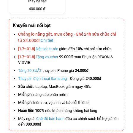
Thay bẹ sạc
400.000 đ
Khuyến mãi nổi bật
Chẳng lo nắng gắt, mưa dông - Ghé 24h sửa chữa chỉ
từ 24.000đ!
Chi tiết
[1.7–31.8]
Đặt lịch trước
giảm đến
10%
chi phí sửa chữa
[1.7–31.8]
Tặng voucher
99.000đ
mua Phụ kiện REXON &
VIDVIE
Tặng 20 SUẤT
thay pin iPhone giá
24.000đ
Thay pin điện thoại Samsung
- Đồng giá
240.000đ
Sửa
chữa Laptop, MacBook giảm ngay 45%
Miễn phí
nâng cấp phần mềm
Miễn phí
kiểm tra, vệ sinh và báo lỗi thiết bị
Hoàn tiền 100%
nếu khách hàng không hài lòng
Máy ngoài
Chế độ bảo hành
đều có chính sách hỗ trợ giá lên
đến
300.000đ