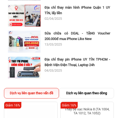
Địa chỉ thay màn hình iPhone Quận 1 UY
TÍN, lấy liền
02/04/2025
Sửa chữa có DEAL - TẶNG Voucher
200.000đ mua iPhone Like New
13/03/2025
Địa chỉ thay pin iPhone UY TÍN TPHCM -
Bệnh Viện Điện Thoại, Laptop 24h
04/03/2025
Dịch vụ liên quan theo vấn đề
Dịch vụ liên quan theo dòng
Giảm 16%
Giảm 16%
Thay bẹ sạc Nokia 8 (TA 1004,
TA 1012, TA 1052)