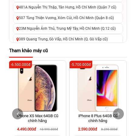
481A Nguyễn Thị Thập, Tân Hưng, Hồ Chí Minh (Quận 7 cũ)
507 Tùng Thiện Vương, Xóm Củi, Hồ Chí Minh (Quận 8 cũ)
23M Nguyễn Ảnh Thủ, Trung Mỹ Tây, Hồ Chí Minh (Q.12 cũ)
389 Quang Trung, Gò Vấp, Hồ Chí Minh (Q. Gò Vấp cũ)
625 - 625A Âu Cơ, Tân Phú, Hồ Chí Minh (Quận Tân Phú cũ)
Tham khảo máy cũ
326 Lê Văn Việt, Tăng Nhơn Phú, Hồ Chí Minh (Q.9 TP. Thủ
-6.500.000đ
-5.700.000đ
-7
Đức cũ)
256 Võ Văn Ngân, Thủ Đức, Hồ Chí Minh (Bình Thọ, TP. Thủ
Đức Cũ)
70 Nguyễn An Ninh, Dĩ An, Hồ Chí Minh (Bình Dương Cũ)
24h Vũng Tàu: 162A Ba Cu, Vũng Tàu, Hồ Chí Minh (TP. Vũng
Tàu cũ)
iPhone XS Max 64GB Cũ
iPhone 8 Plus 64GB Cũ
198 Hoàng Văn Thụ, Tân Sơn Nhất, Hồ Chí Minh (Tân Bình
chính hãng
chính hãng
cũ)
4.490.000đ
2.590.000đ
10.990.000đ
8.290.000đ