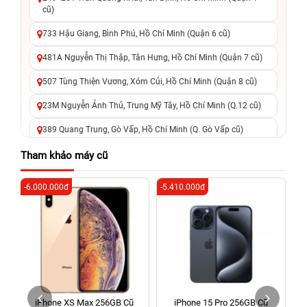
cũ)
733 Hậu Giang, Bình Phú, Hồ Chí Minh (Quận 6 cũ)
481A Nguyễn Thị Thập, Tân Hưng, Hồ Chí Minh (Quận 7 cũ)
507 Tùng Thiện Vương, Xóm Củi, Hồ Chí Minh (Quận 8 cũ)
23M Nguyễn Ảnh Thủ, Trung Mỹ Tây, Hồ Chí Minh (Q.12 cũ)
389 Quang Trung, Gò Vấp, Hồ Chí Minh (Q. Gò Vấp cũ)
625 - 625A Âu Cơ, Tân Phú, Hồ Chí Minh (Quận Tân Phú cũ)
Tham khảo máy cũ
326 Lê Văn Việt, Tăng Nhơn Phú, Hồ Chí Minh (Q.9 TP. Thủ
-6.000.000đ
-5.410.000đ
-4
Đức cũ)
256 Võ Văn Ngân, Thủ Đức, Hồ Chí Minh (Bình Thọ, TP. Thủ
Đức Cũ)
70 Nguyễn An Ninh, Dĩ An, Hồ Chí Minh (Bình Dương Cũ)
24h Vũng Tàu: 162A Ba Cu, Vũng Tàu, Hồ Chí Minh (TP. Vũng
Tàu cũ)
h
iPhone XS Max 256GB Cũ
iPhone 15 Pro 256GB Cũ