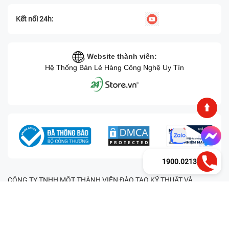
Kết nối 24h:
Website thành viên:
Hệ Thống Bán Lẻ Hàng Công Nghệ Uy Tín
1900.0213
CÔNG TY TNHH MỘT THÀNH VIÊN ĐÀO TẠO KỸ THUẬT VÀ
THƯƠNG MẠI HAI BỐN GIỜ Mã số thuế: 0305245702 Địa chỉ:
122/12G Tạ uyên, Phường 4, Quận 11, Thành phố Hồ Chí Minh, Việt
Nam