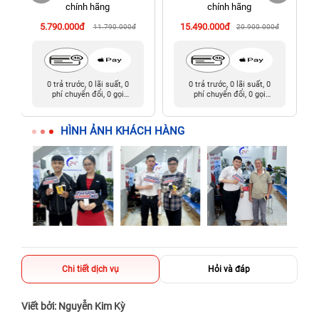
198 Hoàng Văn Thụ, Tân Sơn Nhất, Hồ Chí Minh (Tân Bình
chính hãng
chính hãng
cũ)
5.790.000đ
15.490.000đ
11.790.000đ
20.900.000đ
0 trả trước, 0 lãi suất, 0
0 trả trước, 0 lãi suất, 0
phí chuyển đổi, 0 gọi
phí chuyển đổi, 0 gọi
người thân
người thân
HÌNH ẢNH KHÁCH HÀNG
Chi tiết dịch vụ
Hỏi và đáp
Viết bởi: Nguyễn Kim Kỳ