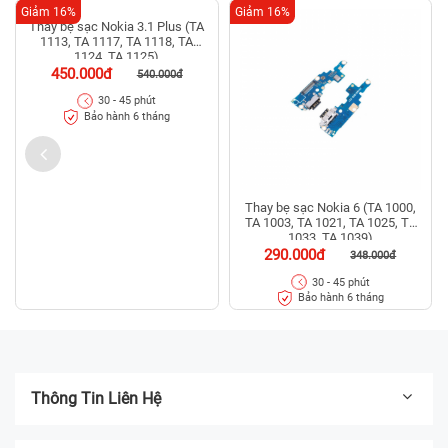
Giảm 16%
Giảm 16%
Thay bẹ sạc Nokia 3.1 Plus (TA
Thay bẹ sạc Nokia 6 (TA 1000,
1113, TA 1117, TA 1118, TA
TA 1003, TA 1021, TA 1025, TA
1124, TA 1125)
1033, TA 1039)
450.000đ
290.000đ
540.000đ
348.000đ
30 - 45 phút
30 - 45 phút
Bảo hành 6 tháng
Bảo hành 6 tháng
Thông Tin Liên Hệ