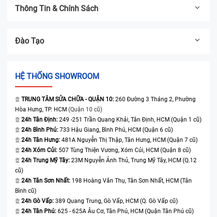
Thông Tin & Chính Sách
Đào Tạo
HỆ THỐNG SHOWROOM
TRUNG TÂM SỬA CHỮA - QUẬN 10:
260 Đường 3 Tháng 2, Phường
Hòa Hưng, TP. HCM
(Quận 10 cũ)
24h Tân Định:
249 -251 Trần Quang Khải, Tân Định, HCM (Quận 1 cũ)
24h Bình Phú:
733 Hậu Giang, Bình Phú, HCM (Quận 6 cũ)
24h Tân Hưng:
481A Nguyễn Thị Thập, Tân Hưng, HCM (Quận 7 cũ)
24h Xóm Củi:
507 Tùng Thiện Vương, Xóm Củi, HCM (Quận 8 cũ)
24h Trung Mỹ Tây:
23M Nguyễn Ảnh Thủ, Trung Mỹ Tây, HCM (Q.12
cũ)
24h Tân Sơn Nhất:
198 Hoàng Văn Thụ, Tân Sơn Nhất, HCM (Tân
Bình cũ)
24h Gò Vấp:
389 Quang Trung, Gò Vấp, HCM (Q. Gò Vấp cũ)
24h Tân Phú:
625 - 625A Âu Cơ, Tân Phú, HCM (Quận Tân Phú cũ)